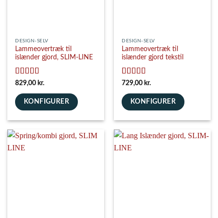
DESIGN-SELV
DESIGN-SELV
Lammeovertræk til
Lammeovertræk til
islænder gjord, SLIM-LINE
islænder gjord tekstil
Vurderet
5
Vurderet
5
829,00
kr.
729,00
kr.
ud af 5
ud af 5
KONFIGURER
KONFIGURER