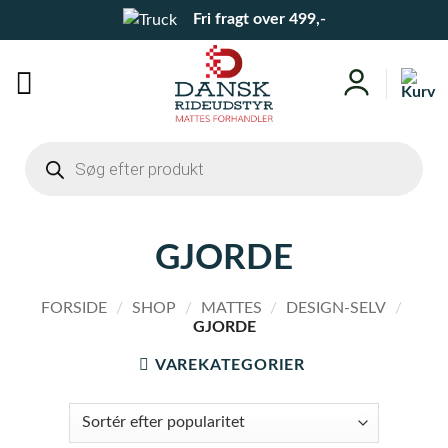
Fortsæt
Fri fragt over 499,-
til
indhold
Products
search
GJORDE
FORSIDE
/
SHOP
/
MATTES
/
DESIGN-SELV
/
GJORDE
VAREKATEGORIER