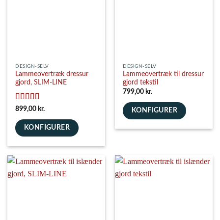
DESIGN-SELV
DESIGN-SELV
Lammeovertræk dressur
Lammeovertræk til dressur
gjord, SLIM-LINE
gjord tekstil
799,00
kr.
Vurderet
5
899,00
kr.
KONFIGURER
ud af 5
KONFIGURER