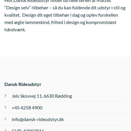
Hos Dansk Rideudstyr finder du hele serien af Mattes
“Design selv”-tilbehør – så du kan fuldende dit udstyr i stil og
kvalitet. Design dit eget tilbehør i dag og oplev forskellen
med ægte lammeskind, frihed i design og kompromisløst
håndværk.
Dansk Rideudstyr
Jels Skovvej 11, 6630 Rødding
+45 4258 4900
info@dansk-rideudstyr.dk
CVR: 42003816