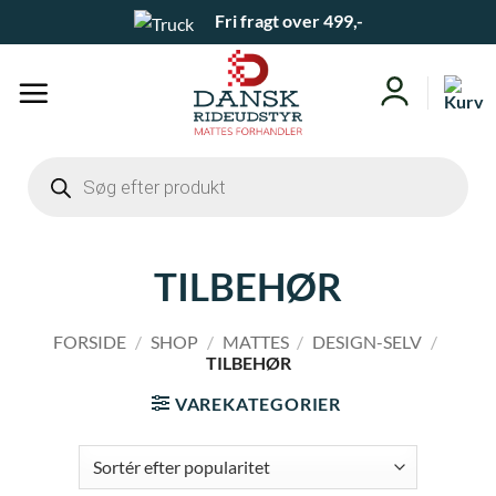
Fortsæt
Fri fragt over 499,-
til
indhold
Products
search
TILBEHØR
FORSIDE
/
SHOP
/
MATTES
/
DESIGN-SELV
/
TILBEHØR
VAREKATEGORIER