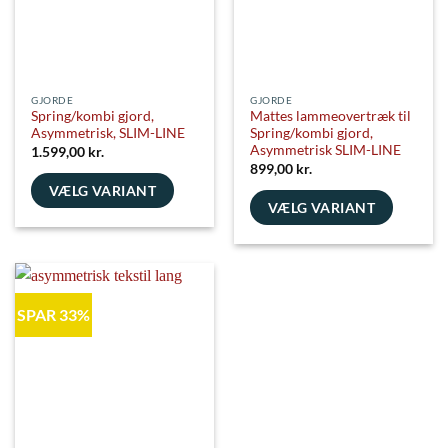
vælges
vælges
på
på
varesiden
varesiden
GJORDE
GJORDE
Spring/kombi gjord,
Mattes lammeovertræk til
Asymmetrisk, SLIM-LINE
Spring/kombi gjord,
Asymmetrisk SLIM-LINE
1.599,00
kr.
899,00
kr.
VÆLG VARIANT
VÆLG VARIANT
Dette
Dette
vare
vare
har
har
flere
flere
varianter.
SPAR 33%
varianter.
Mulighederne
Mulighederne
kan
kan
vælges
vælges
på
på
varesiden
varesiden