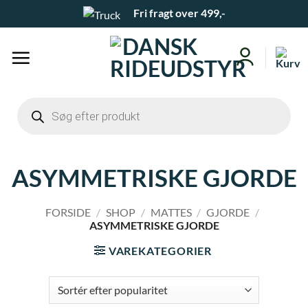
Fortsæt
Fri fragt over 499,-
til
indhold
Products
search
ASYMMETRISKE GJORDE
FORSIDE
/
SHOP
/
MATTES
/
GJORDE
/
ASYMMETRISKE GJORDE
VAREKATEGORIER