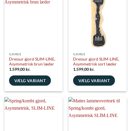
flere
kan
varianter.
vælges
Mulighederne
på
kan
varesiden
vælges
på
varesiden
GJORDE
GJORDE
Dressur gjord SLIM-LINE,
Dressur gjord SLIM-LINE,
Asymmetrisk brun læder
Asymmetrisk sort læder
1.599,00
kr.
1.599,00
kr.
VÆLG VARIANT
VÆLG VARIANT
Dette
Dette
vare
vare
har
har
flere
flere
varianter.
varianter.
Mulighederne
Mulighederne
kan
kan