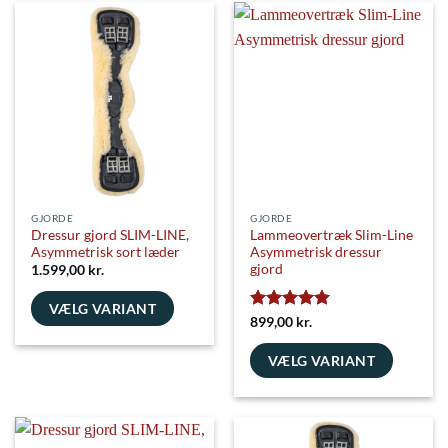
GJORDE
GJORDE
Dressur gjord SLIM-LINE,
Lammeovertræk Slim-Line
Asymmetrisk sort læder
Asymmetrisk dressur
gjord
1.599,00
kr.
VÆLG VARIANT
Vurderet
5
899,00
kr.
Dette
ud af 5
vare
VÆLG VARIANT
har
Dette
flere
vare
varianter.
har
Mulighederne