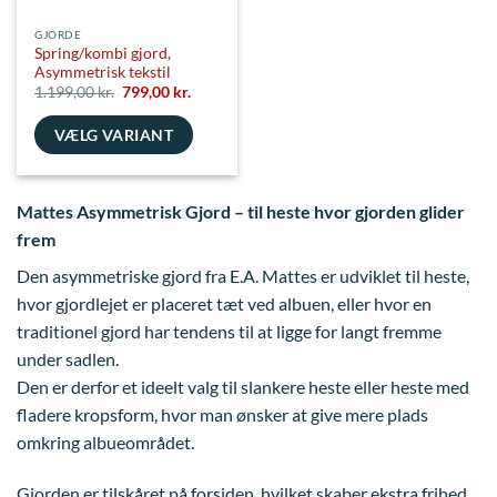
GJORDE
Spring/kombi gjord,
Asymmetrisk tekstil
Den
Den
1.199,00
kr.
799,00
kr.
oprindelige
aktuelle
pris
pris
VÆLG VARIANT
var:
er:
1.199,00 kr..
799,00 kr..
Dette
vare
Mattes Asymmetrisk Gjord – til heste hvor gjorden glider
har
flere
frem
varianter.
Den asymmetriske gjord fra E.A. Mattes er udviklet til heste,
Mulighederne
hvor gjordlejet er placeret tæt ved albuen, eller hvor en
kan
vælges
traditionel gjord har tendens til at ligge for langt fremme
på
under sadlen.
varesiden
Den er derfor et ideelt valg til slankere heste eller heste med
fladere kropsform, hvor man ønsker at give mere plads
omkring albueområdet.
Gjorden er tilskåret på forsiden, hvilket skaber ekstra frihed