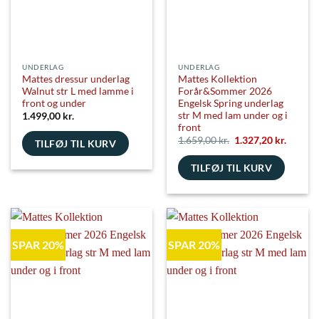
UNDERLAG
UNDERLAG
Mattes dressur underlag
Mattes Kollektion
Walnut str L med lamme i
Forår&Sommer 2026
front og under
Engelsk Spring underlag
str M med lam under og i
1.499,00
kr.
front
Den
Den
1.659,00
kr.
1.327,20
kr.
TILFØJ TIL KURV
oprindelige
aktuell
pris
pris
TILFØJ TIL KURV
var:
er:
1.659,00 kr..
1.327,20
SPAR 20%
SPAR 20%