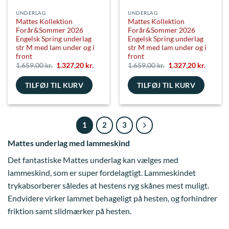
UNDERLAG
UNDERLAG
Mattes Kollektion
Mattes Kollektion
Forår&Sommer 2026
Forår&Sommer 2026
Engelsk Spring underlag
Engelsk Spring underlag
str M med lam under og i
str M med lam under og i
front
front
Den
Den
Den
Den
1.659,00
kr.
1.327,20
kr.
1.659,00
kr.
1.327,20
kr.
oprindelige
aktuelle
oprindelige
aktuell
pris
pris
pris
pris
TILFØJ TIL KURV
var:
er:
TILFØJ TIL KURV
var:
er:
1.659,00 kr..
1.327,20 kr..
1.659,00 kr..
1.327,20
1
2
3
Mattes underlag med lammeskind
Det fantastiske Mattes underlag kan vælges med
lammeskind, som er super fordelagtigt. Lammeskindet
trykabsorberer således at hestens ryg skånes mest muligt.
Endvidere virker lammet behageligt på hesten, og forhindrer
friktion samt slidmærker på hesten.