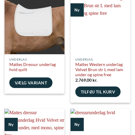
Ny
UNDERLAG
UNDERLAG
Mattes Dressur underlag
Mattes Western underlag
hvid quilt
Velvet Brun str L med lam
under og spine free
2.769,00
kr.
VÆLG VARIANT
Dette
TILFØJ TIL KURV
vare
har
flere
varianter.
Mulighederne
Ny
Ny
kan
vælges