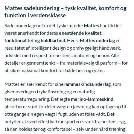
Mattes sadelunderlag – tysk kvalitet, komfort og
funktion i verdensklasse
Sadelunderlagene fra det tyske mærke
Mattes
har i årtier
været anerkendt for deres
enestående kvalitet,
funktionalitet og holdbarhed
. Hvert
Mattes underlag
er
resultatet af intelligent design og omhyggeligt håndværk,
udviklet med respekt for hestens anatomi og behov. Alle
detaljer er gennemtænkt – fra materialevalg til pasform – for
at sikre maksimal komfort for både hest og rytter.
Mattes er især kendt for sine
lammeskindsunderlag
, som
giver overlegen trykaflastning og en naturlig
temperaturregulering. Det ægte
merino-lammeskind
absorberer stød, fordeler vægten jævnt og kan optage op til
otte gange sin egen vægt i fugt, uden at føles vådt. Det
betyder, at sved effektivt transporteres væk fra hestens ryg,
så den holdes tør og komfortabel – selv under hård træning.