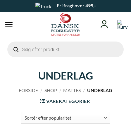
Fortsæt
Fri fragt over 499,-
til
indhold
Products
search
UNDERLAG
FORSIDE
/
SHOP
/
MATTES
/
UNDERLAG
VAREKATEGORIER