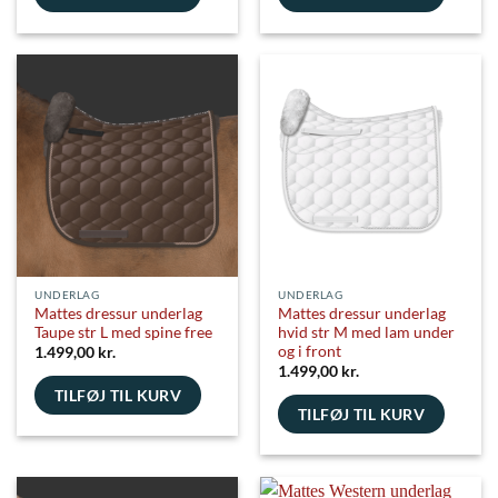
UNDERLAG
UNDERLAG
Mattes dressur underlag
Mattes dressur underlag
Taupe str L med spine free
hvid str M med lam under
og i front
1.499,00
kr.
1.499,00
kr.
TILFØJ TIL KURV
TILFØJ TIL KURV