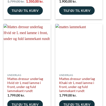
Den
Den
1.799,00
kr.
1.350,00
kr.
1.900,00
kr.
oprindelige
aktuelle
pris
pris
TILFØJ TIL KURV
var:
er:
TILFØJ TIL KURV
1.799,00 kr..
1.350,00 kr..
UNDERLAG
UNDERLAG
Mattes dressur underlag
Mattes dressur underlag
Hvid str L med lamme i
Khaki str L med lamme i
front, under og fuld
front, under og fuld
lammekant rundt
lammekant rundt
1.799,00
kr.
1.799,00
kr.
TILFØJ TIL KURV
TILFØJ TIL KURV