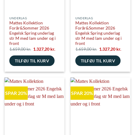
UNDERLAG
UNDERLAG
Mattes Kollektion
Mattes Kollektion
Forår&Sommer 2026
Forår&Sommer 2026
Engelsk Spring underlag
Engelsk Spring underlag
str M med lam under og i
str M med lam under og i
front
front
Den
Den
Den
Den
1.659,00
kr.
1.327,20
kr.
1.659,00
kr.
1.327,20
kr.
oprindelige
aktuelle
oprindelige
aktuell
pris
pris
pris
pris
TILFØJ TIL KURV
var:
er:
TILFØJ TIL KURV
var:
er:
1.659,00 kr..
1.327,20 kr..
1.659,00 kr..
1.327,20
SPAR 20%
SPAR 20%