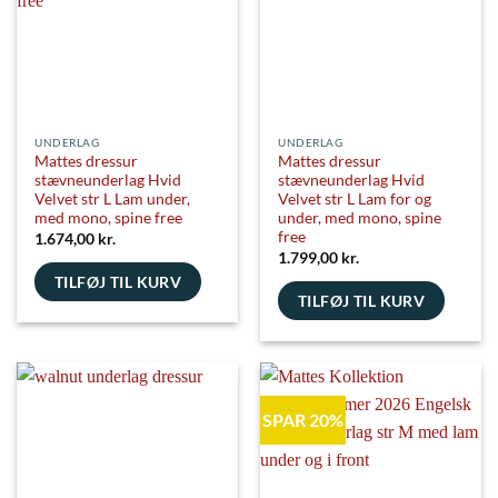
på
varesiden
UNDERLAG
UNDERLAG
Mattes dressur
Mattes dressur
stævneunderlag Hvid
stævneunderlag Hvid
Velvet str L Lam under,
Velvet str L Lam for og
med mono, spine free
under, med mono, spine
free
1.674,00
kr.
1.799,00
kr.
TILFØJ TIL KURV
TILFØJ TIL KURV
SPAR 20%