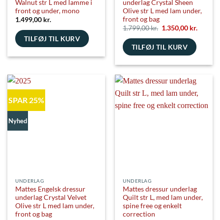
Walnut str L med lamme i
underlag Crystal Sheen
front og under, mono
Olive str L med lam under,
front og bag
1.499,00
kr.
Den
Den
1.799,00
kr.
1.350,00
kr.
oprindelige
aktuell
TILFØJ TIL KURV
pris
pris
TILFØJ TIL KURV
var:
er:
1.799,00 kr..
1.350,00
SPAR 25%
Nyhed
UNDERLAG
UNDERLAG
Mattes Engelsk dressur
Mattes dressur underlag
underlag Crystal Velvet
Quilt str L, med lam under,
Olive str L med lam under,
spine free og enkelt
front og bag
correction