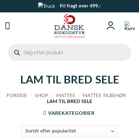
Fortsæt
Fri fragt over 499,-
til
indhold
Products
search
LAM TIL BRED SELE
FORSIDE
/
SHOP
/
MATTES
/
MATTES TILBEHØR
/
LAM TIL BRED SELE
VAREKATEGORIER