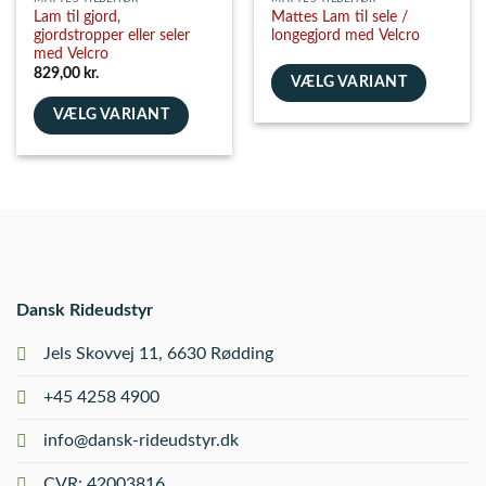
Lam til gjord,
Mattes Lam til sele /
gjordstropper eller seler
longegjord med Velcro
med Velcro
829,00
kr.
VÆLG VARIANT
Dette
VÆLG VARIANT
vare
Dette
har
vare
flere
har
varianter.
flere
Mulighederne
varianter.
kan
Mulighederne
vælges
kan
på
vælges
Dansk Rideudstyr
varesiden
på
varesiden
Jels Skovvej 11, 6630 Rødding
+45 4258 4900
info@dansk-rideudstyr.dk
CVR: 42003816