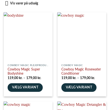
Vis varer på udsalg
COWBOY MAGIC PLEJEPRODUKTER
COWBOY MAGIC
Cowboy Magic Super
Cowboy Magic Rosewater
Bodyshine
Conditioner
Prisinterval:
Prisinterva
119,00
kr.
–
179,00
kr.
119,00
kr.
–
179,00
kr.
119,00 kr.
119,00 kr.
til
til
VÆLG VARIANT
179,00 kr.
VÆLG VARIANT
179,00 kr.
Dette
Dette
vare
vare
har
har
flere
flere