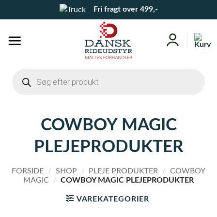
Fortsæt
Fri fragt over 499,-
til
indhold
Products
search
COWBOY MAGIC
PLEJEPRODUKTER
FORSIDE
/
SHOP
/
PLEJE PRODUKTER
/
COWBOY
MAGIC
/
COWBOY MAGIC PLEJEPRODUKTER
VAREKATEGORIER