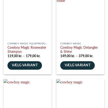
varianter.
varianter.
Mulighederne
Mulighederne
kan
kan
vælges
vælges
på
på
varesiden
varesiden
COWBOY MAGIC PLEJEPRODUKTER
COWBOY MAGIC
Cowboy Magic Rosewater
Cowboy Magic Detangler
Shampoo
& Shine
Prisinterval:
Prisinterva
119,00
kr.
–
179,00
kr.
149,00
kr.
–
379,00
kr.
119,00 kr.
149,00 kr.
til
til
VÆLG VARIANT
179,00 kr.
VÆLG VARIANT
379,00 kr.
Dette
Dette
vare
vare
har
har
flere
flere
varianter.
varianter.
Mulighederne
Mulighederne
kan
kan
vælges
vælges