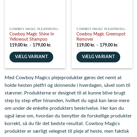
på
på
varesiden
varesiden
COWBOY MAGIC PLEJEPRODUKTER
COWBOY MAGIC PLEJEPRODUKTER
Cowboy Magic Shine In
Cowboy Magic Greenspot
Yellowout Shampoo
Remover
Prisinterval:
Prisinterva
119,00
kr.
–
179,00
kr.
119,00
kr.
–
179,00
kr.
119,00 kr.
119,00 kr.
til
til
VÆLG VARIANT
179,00 kr.
VÆLG VARIANT
179,00 kr.
Dette
Dette
vare
vare
Med Cowboy Magics plejeprodukter gøres det nemt at
har
har
flere
flere
holde hesten pletfri og skinnende i hverdagen, såvel som til
varianter.
varianter.
stævner. Produkterne er designet til at kunne blive brugt
Mulighederne
Mulighederne
step by step efter hinanden, hvilket du også kan læse mere
kan
kan
om under de enkelte produkters beskrivelse. Her kan du
vælges
vælges
også læse om, hvordan du benytter de forskellige produkter
på
på
varesiden
varesiden
korrekt, så du får det bedste resultat. Cowboy Magics
produkter er særligt velegnet til pleje af heste, men faktisk