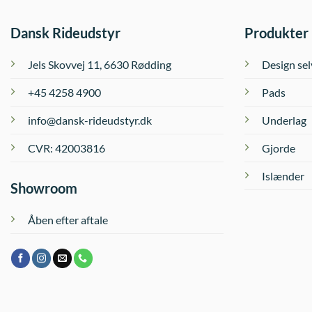
Dansk Rideudstyr
Produkter
Jels Skovvej 11, 6630 Rødding
Design sel
+45 4258 4900
Pads
info@dansk-rideudstyr.dk
Underlag
CVR: 42003816
Gjorde
Islænder
Showroom
Åben efter aftale