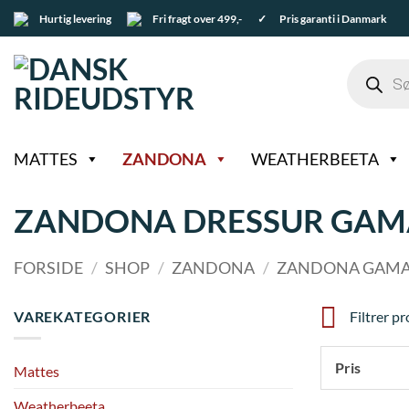
Fortsæt
Hurtig levering
Fri fragt over 499,-
✓ Pris garanti i Danmark
til
indhold
Products
search
MATTES
ZANDONA
WEATHERBEETA
ZANDONA DRESSUR GAM
FORSIDE
/
SHOP
/
ZANDONA
/
ZANDONA GAM
VAREKATEGORIER
Filtrer p
Pris
Mattes
Weatherbeeta