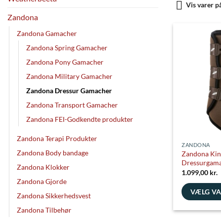
Vis varer p
Zandona
Zandona Gamacher
Zandona Spring Gamacher
Zandona Pony Gamacher
Zandona Military Gamacher
Zandona Dressur Gamacher
Zandona Transport Gamacher
Zandona FEI-Godkendte produkter
Zandona Terapi Produkter
ZANDONA
Zandona Body bandage
Zandona Kin
Dressurgama
Zandona Klokker
1.099,00
kr.
Zandona Gjorde
VÆLG V
Zandona Sikkerhedsvest
Dette
Zandona Tilbehør
vare