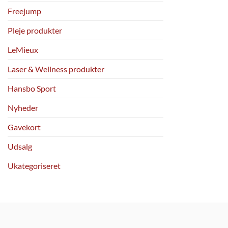
har
Freejump
flere
Pleje produkter
varianter.
Mulighedern
LeMieux
kan
vælges
Laser & Wellness produkter
på
Hansbo Sport
varesiden
Nyheder
Gavekort
Udsalg
Ukategoriseret