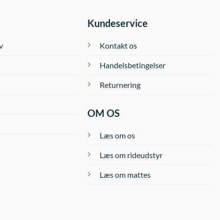
Kundeservice
v
Kontakt os
Handelsbetingelser
Returnering
OM OS
Læs om os
Læs om rideudstyr
Læs om mattes