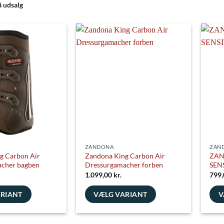
å udsalg
ZANDONA
ZAN
g Carbon Air
Zandona King Carbon Air
ZAN
cher bagben
Dressurgamacher forben
SEN
1.099,00
kr.
799
ARIANT
VÆLG VARIANT
V
Dette
Dett
vare
vare