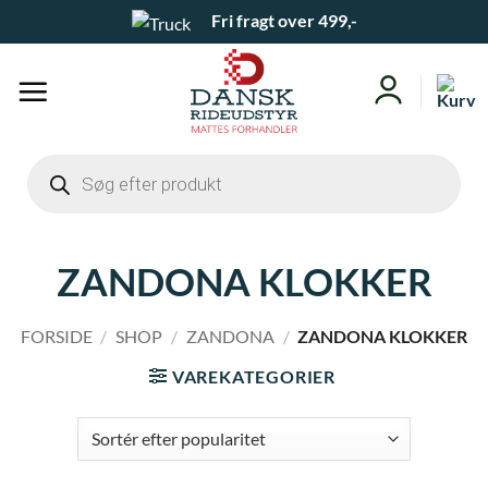
Fortsæt
Fri fragt over 499,-
til
indhold
Products
search
ZANDONA KLOKKER
FORSIDE
/
SHOP
/
ZANDONA
/
ZANDONA KLOKKER
VAREKATEGORIER