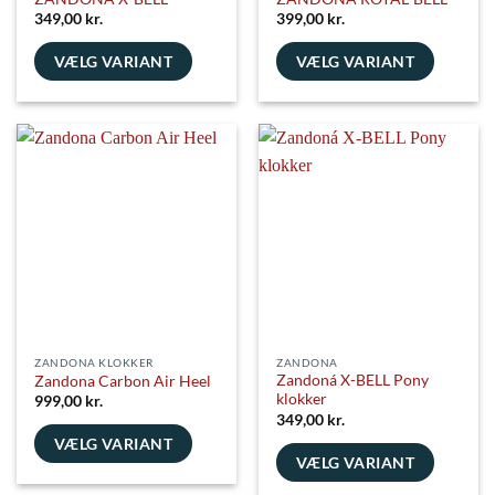
349,00
kr.
399,00
kr.
VÆLG VARIANT
VÆLG VARIANT
Dette
Dette
vare
vare
har
har
flere
flere
varianter.
varianter.
Mulighederne
Mulighederne
kan
kan
vælges
vælges
på
på
varesiden
varesiden
ZANDONA KLOKKER
ZANDONA
Zandoná X-BELL Pony
Zandona Carbon Air Heel
klokker
999,00
kr.
349,00
kr.
VÆLG VARIANT
VÆLG VARIANT
Dette
Dette