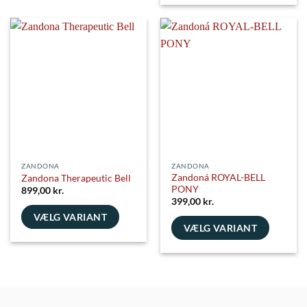
vare
vare
har
har
flere
flere
varianter.
varianter.
Mulighederne
Mulighederne
kan
kan
vælges
vælges
på
på
varesiden
varesiden
ZANDONA
ZANDONA
Zandoná ROYAL-BELL
Zandona Therapeutic Bell
PONY
899,00
kr.
399,00
kr.
VÆLG VARIANT
VÆLG VARIANT
Dette
Dette
vare
vare
har
har
flere
flere
varianter.
varianter.