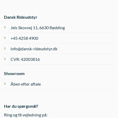
Mulighederne
Mulighederne
kan
kan
vælges
vælges
Dansk Rideudstyr
på
på
varesiden
varesiden
Jels Skovvej 11, 6630 Rødding
+45 4258 4900
info@dansk-rideudstyr.dk
CVR: 42003816
Showroom
Åben efter aftale
Har du spørgsmål?
Ring og få vejledning på: