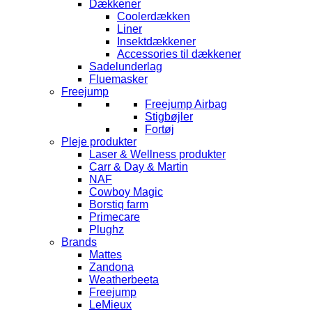
Dækkener
Coolerdækken
Liner
Insektdækkener
Accessories til dækkener
Sadelunderlag
Fluemasker
Freejump
Freejump Airbag
Stigbøjler
Fortøj
Pleje produkter
Laser & Wellness produkter
Carr & Day & Martin
NAF
Cowboy Magic
Borstiq farm
Primecare
Plughz
Brands
Mattes
Zandona
Weatherbeeta
Freejump
LeMieux