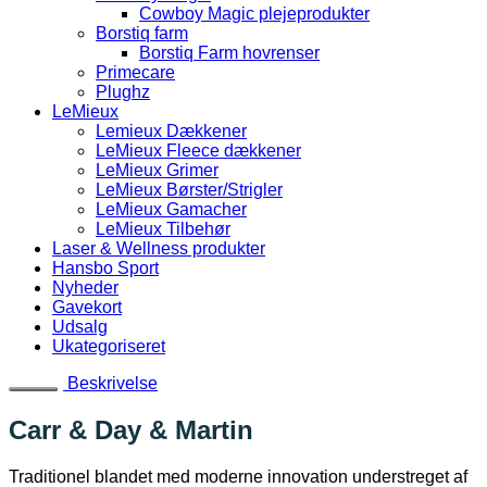
Cowboy Magic plejeprodukter
Borstiq farm
Borstiq Farm hovrenser
Primecare
Plughz
LeMieux
Lemieux Dækkener
LeMieux Fleece dækkener
LeMieux Grimer
LeMieux Børster/Strigler
LeMieux Gamacher
LeMieux Tilbehør
Laser & Wellness produkter
Hansbo Sport
Nyheder
Gavekort
Udsalg
Ukategoriseret
Beskrivelse
Carr & Day & Martin
Traditionel blandet med moderne innovation understreget af