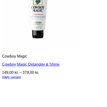
Cowboy Magic
Cowboy Magic Detangler & Shine
Prisinterval:
149,00
kr.
–
379,00
kr.
149,00 kr.
Vælg variant
Dette
til
vare
379,00 kr.
har
flere
varianter.
Mulighederne
kan