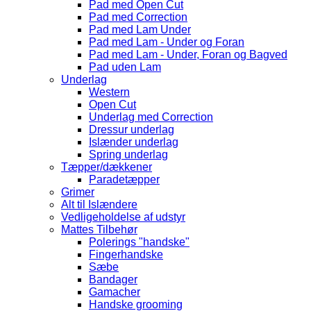
Pad med Open Cut
Pad med Correction
Pad med Lam Under
Pad med Lam - Under og Foran
Pad med Lam - Under, Foran og Bagved
Pad uden Lam
Underlag
Western
Open Cut
Underlag med Correction
Dressur underlag
Islænder underlag
Spring underlag
Tæpper/dækkener
Paradetæpper
Grimer
Alt til Islændere
Vedligeholdelse af udstyr
Mattes Tilbehør
Polerings "handske"
Fingerhandske
Sæbe
Bandager
Gamacher
Handske grooming