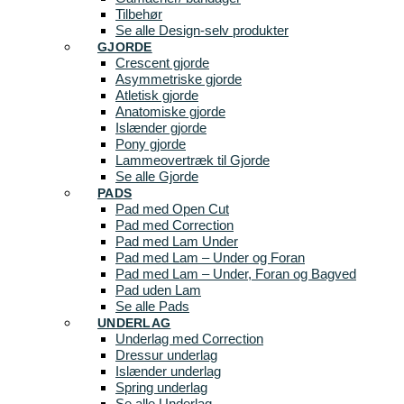
Tilbehør
Se alle Design-selv produkter
GJORDE
Crescent gjorde
Asymmetriske gjorde
Atletisk gjorde
Anatomiske gjorde
Islænder gjorde
Pony gjorde
Lammeovertræk til Gjorde
Se alle Gjorde
PADS
Pad med Open Cut
Pad med Correction
Pad med Lam Under
Pad med Lam – Under og Foran
Pad med Lam – Under, Foran og Bagved
Pad uden Lam
Se alle Pads
UNDERLAG
Underlag med Correction
Dressur underlag
Islænder underlag
Spring underlag
Se alle Underlag