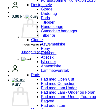
Forårs/Sommer Kollektion 2025
Design-selv
Gjorde
Underlag
0,00
kr.
Pads
Tæpper
Hundesenge
Gamacher/ bandager
Tilbehør
Gjorde
Asymmetriske
Ingen varer i kurven.
Pony
Tilbage til shoppen
Crescent
Atletisk
Islænder
Anatomiske
Lammeovertræk
Pads
Pad med Open Cut
Pad med Correction
Kurv
Pad med Lam Under
Pad med Lam - Under og Foran
Pad med Lam - Under, Foran og
Bagved
Pad uden Lam