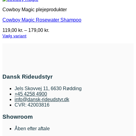
Cowboy Magic plejeprodukter
Cowboy Magic Rosewater Shampoo
Prisinterval:
119,00
kr.
–
179,00
kr.
119,00 kr.
Vælg variant
Dette
til
vare
179,00 kr.
har
flere
varianter.
Mulighederne
kan
Dansk Rideudstyr
vælges
på
Jels Skovvej 11, 6630 Rødding
varesiden
+45 4258 4900
info@dansk-rideudstyr.dk
CVR: 42003816
Showroom
Åben efter aftale