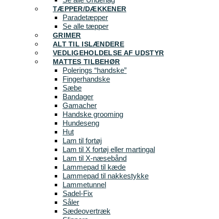
TÆPPER/DÆKKENER
Paradetæpper
Se alle tæpper
GRIMER
ALT TIL ISLÆNDERE
VEDLIGEHOLDELSE AF UDSTYR
MATTES TILBEHØR
Polerings “handske”
Fingerhandske
Sæbe
Bandager
Gamacher
Handske grooming
Hundeseng
Hut
Lam til fortøj
Lam til X fortøj eller martingal
Lam til X-næsebånd
Lammepad til kæde
Lammepad til nakkestykke
Lammetunnel
Sadel-Fix
Såler
Sædeovertræk