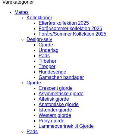
Varekategorier
SORT
Gallop
Mattes
Colour
Kollektioner
antal
Efterårs kollektion 2025
Forår/sommer kollektion 2026
Forårs/Sommer Kollektion 2025
Design-selv
Gjorde
Underlag
Pads
Tilbehør
Tæpper
Hundesenge
Gamacher/ bandager
Gjorde
Crescent gjorde
Asymmetriske gjorde
Atletisk gjorde
Anatomiske gjorde
Islænder gjorde
Western gjorde
Pony gjorde
Lammeovertræk til Gjorde
Pads