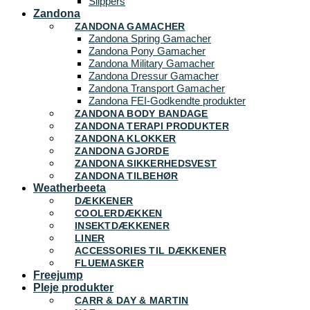
Slippers
Zandona
ZANDONA GAMACHER
Zandona Spring Gamacher
Zandona Pony Gamacher
Zandona Military Gamacher
Zandona Dressur Gamacher
Zandona Transport Gamacher
Zandona FEI-Godkendte produkter
ZANDONA BODY BANDAGE
ZANDONA TERAPI PRODUKTER
ZANDONA KLOKKER
ZANDONA GJORDE
ZANDONA SIKKERHEDSVEST
ZANDONA TILBEHØR
Weatherbeeta
DÆKKENER
COOLERDÆKKEN
INSEKTDÆKKENER
LINER
ACCESSORIES TIL DÆKKENER
FLUEMASKER
Freejump
Pleje produkter
CARR & DAY & MARTIN