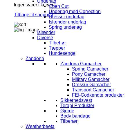
Underlag
Ingen varer i kurven.
Open Cut
Underlag med Correction
Tilbage til shoppen
Dressur underlag
Islænder underlag
Spring underlag
Islænder
Diverse
Tilbehør
Tæpper
Hundesenge
Zandona
Zandona Gamacher
Spring Gamacher
Pony Gamacher
Military Gamacher
Dressur Gamacher
Transport Gamacher
FEI-Godkendte produkter
Sikkerhedsvest
Terapi Produkter
Gjorde
Body bandage
Tilbehør
Weatherbeeta