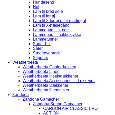
Hundeseng
Hut
Lam til bred sele
Lam til fortøj
Lam til X fortøj eller martingal
Lam til X-næsebånd
Lammepad til kæde
Lammepad til nakkestykke
Lammetunnel
Sadel-Fix
Såler
Sædeovertræk
Slippers
Weatherbeeta
Weatherbeeta Coolerdækken
Weatherbeeta Liner
Weatherbeeta Insektdækkener
Weatherbeeta Accessories til dækkener
Weatherbeeta Dækkener
Weatherbeeta fluemasker
Zandona
Zandona Gamacher
Zandona Spring Gamacher
CARBON AIR CLASSIC EVO
ACTION