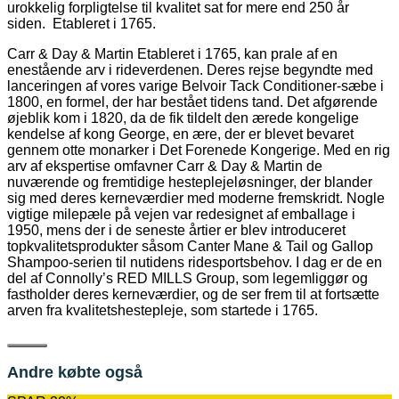
urokkelig forpligtelse til kvalitet sat for mere end 250 år
siden. Etableret i 1765.
Carr & Day & Martin Etableret i 1765, kan prale af en
enestående arv i rideverdenen. Deres rejse begyndte med
lanceringen af ​​vores varige Belvoir Tack Conditioner-sæbe i
1800, en formel, der har bestået tidens tand. Det afgørende
øjeblik kom i 1820, da de fik tildelt den ærede kongelige
kendelse af kong George, en ære, der er blevet bevaret
gennem otte monarker i Det Forenede Kongerige. Med en rig
arv af ekspertise omfavner Carr & Day & Martin de
nuværende og fremtidige hesteplejeløsninger, der blander
sig med deres kerneværdier med moderne fremskridt. Nogle
vigtige milepæle på vejen var redesignet af emballage i
1950, mens der i de seneste årtier er blev introduceret
topkvalitetsprodukter såsom Canter Mane & Tail og Gallop
Shampoo-serien til nutidens ridesportsbehov. I dag er de en
del af Connolly’s RED MILLS Group, som legemliggør og
fastholder deres kerneværdier, og de ser frem til at fortsætte
arven fra kvalitetshestepleje, som startede i 1765.
Andre købte også