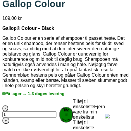
Gallop Colour
109,00
kr.
Gallop® Colour – Black
Gallop Colour er en serie af shampooer tilpasset heste. Det
er en unik shampoo, der renser hestens pels for skidt, sved
og snavs, samtidig med at den intensiverer den naturlige
pelsfarve og glans. Gallop Colour er uundværlig før
konkurrence og mild nok til daglig brug. Shampooen må
naturligvis også anvendes i man og hale. Nøjagtig farve
match er ikke nødvendigt for at opnå fantastisk resultat.
Gennemblød hestens pels og påfør Gallop Colour enten med
hånden, svamp eller børste. Masser til sæben skummer godt
i hele pelsen og skyl herefter grundigt.
På lager → 1-3 dages levering
Tilføj til
ønskeliste
Fjern
Carr
Tilføj
vare fra min
&
til
ønskeliste
Day
kurv
Tilføj til
&
ønskeliste
Martin