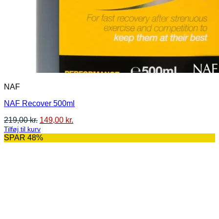
NAF
NAF Recover 500ml
Den
Den
219,00
kr.
149,00
kr.
oprindelige
aktuelle
Tilføj til kurv
pris
pris
SPAR 48%
var:
er:
219,00 kr..
149,00 kr..