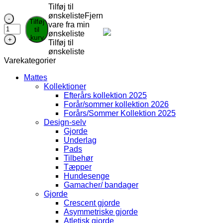
var:
er:
Tilføj til
219,00 kr..
149,00 kr..
ønskeliste
Fjern
NAF
Tilføj
vare fra min
Recover
til
ønskeliste
500ml
kurv
Tilføj til
antal
ønskeliste
Varekategorier
Mattes
Kollektioner
Efterårs kollektion 2025
Forår/sommer kollektion 2026
Forårs/Sommer Kollektion 2025
Design-selv
Gjorde
Underlag
Pads
Tilbehør
Tæpper
Hundesenge
Gamacher/ bandager
Gjorde
Crescent gjorde
Asymmetriske gjorde
Atletisk gjorde