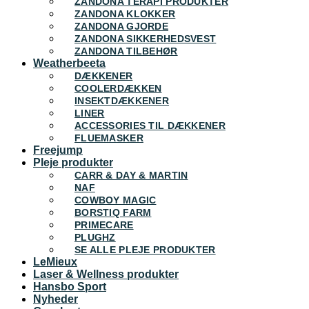
ZANDONA TERAPI PRODUKTER
ZANDONA KLOKKER
ZANDONA GJORDE
ZANDONA SIKKERHEDSVEST
ZANDONA TILBEHØR
Weatherbeeta
DÆKKENER
COOLERDÆKKEN
INSEKTDÆKKENER
LINER
ACCESSORIES TIL DÆKKENER
FLUEMASKER
Freejump
Pleje produkter
CARR & DAY & MARTIN
NAF
COWBOY MAGIC
BORSTIQ FARM
PRIMECARE
PLUGHZ
SE ALLE PLEJE PRODUKTER
LeMieux
Laser & Wellness produkter
Hansbo Sport
Nyheder