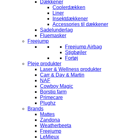
Dækkener
Coolerdækken
Liner
Insektdækkener
Accessories til dækkener
Sadelunderlag
Fluemasker
Freejump
Freejump Airbag
Stigbøjler
Fortøj
Pleje produkter
Laser & Wellness produkter
Carr & Day & Martin
NAF
Cowboy Magic
Borstiq farm
Primecare
Plughz
Brands
Mattes
Zandona
Weatherbeeta
Freejump
LeMieux