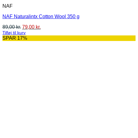
NAF
NAF Naturalintx Cotton Wool 350 g
Den
Den
89,00
kr.
79,00
kr.
oprindelige
aktuelle
Tilføj til kurv
pris
pris
SPAR 17%
var:
er:
89,00 kr..
79,00 kr..