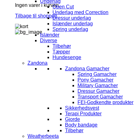
Underlag
Ingen varer i kurven.
Open Cut
Underlag med Correction
Tilbage til shoppen
Dressur underlag
Islænder underlag
Spring underlag
Islænder
Diverse
Tilbehør
Tæpper
Hundesenge
Zandona
Zandona Gamacher
Spring Gamacher
Pony Gamacher
Military Gamacher
Dressur Gamacher
Transport Gamacher
FEI-Godkendte produkter
Sikkerhedsvest
Terapi Produkter
Gjorde
Body bandage
Tilbehør
Weatherbeeta