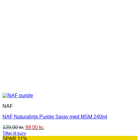
NAF
NAF Naturalintx Purple Spray med MSM 240ml
Den
Den
129,00
kr.
99,00
kr.
oprindelige
aktuelle
Tilføj til kurv
pris
pris
SPAR 11%