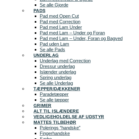
Se alle Gjorde
PADS
Pad med Open Cut
Pad med Correction
Pad med Lam Under
Pad med Lam – Under og Foran
Pad med Lam – Under, Foran og Bagved
Pad uden Lam
Se alle Pads
UNDERLAG
Underlag med Correction
Dressur underlag
Islænder underlag
Spring underlag
Se alle Underlag
TÆPPER/DÆKKENER
Paradetæpper
Se alle tæpper
GRIMER
ALT TIL ISLÆNDERE
VEDLIGEHOLDELSE AF UDSTYR
MATTES TILBEHØR
Polerings “handske”
Fingerhandske
Sæbe