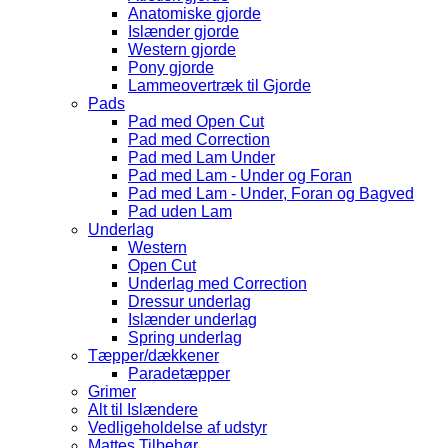
Anatomiske gjorde
Islænder gjorde
Western gjorde
Pony gjorde
Lammeovertræk til Gjorde
Pads
Pad med Open Cut
Pad med Correction
Pad med Lam Under
Pad med Lam - Under og Foran
Pad med Lam - Under, Foran og Bagved
Pad uden Lam
Underlag
Western
Open Cut
Underlag med Correction
Dressur underlag
Islænder underlag
Spring underlag
Tæpper/dækkener
Paradetæpper
Grimer
Alt til Islændere
Vedligeholdelse af udstyr
Mattes Tilbehør