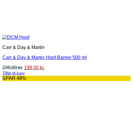
Carr & Day & Martin
Carr & Day & Martin Hoof Barrier 500 ml
Den
Den
239,00
kr.
199,00
kr.
oprindelige
aktuelle
Tilføj til kurv
pris
pris
SPAR 48%
var:
er:
239,00 kr..
199,00 kr..