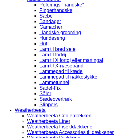
Polerings "handske"
Fingerhandske
Sæbe
Bandager
Gamacher
Handske grooming
Hundeseng
Hut
Lam til bred sele
Lam til fortøj
Lam til X fortøj eller martingal
Lam til X-næsebånd
Lammepad til kæde
Lammepad til nakkestykke
Lammetunnel
Sadel-Fix
Såler
Sædeovertræk
Slippers
Weatherbeeta
Weatherbeeta Coolerdækken
Weatherbeeta Liner
Weatherbeeta Insektdækkener
Weatherbeeta Accessories til dækkener
Weatherbeeta Dækkener