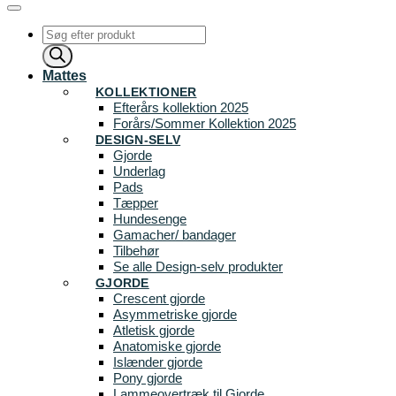
Products
search
Mattes
KOLLEKTIONER
Efterårs kollektion 2025
Forårs/Sommer Kollektion 2025
DESIGN-SELV
Gjorde
Underlag
Pads
Tæpper
Hundesenge
Gamacher/ bandager
Tilbehør
Se alle Design-selv produkter
GJORDE
Crescent gjorde
Asymmetriske gjorde
Atletisk gjorde
Anatomiske gjorde
Islænder gjorde
Pony gjorde
Lammeovertræk til Gjorde