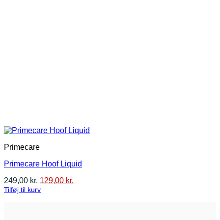
Primecare
Primecare Hoof Liquid
Den
Den
249,00
kr.
129,00
kr.
oprindelige
aktuelle
Tilføj til kurv
pris
pris
var:
er:
249,00 kr..
129,00 kr..