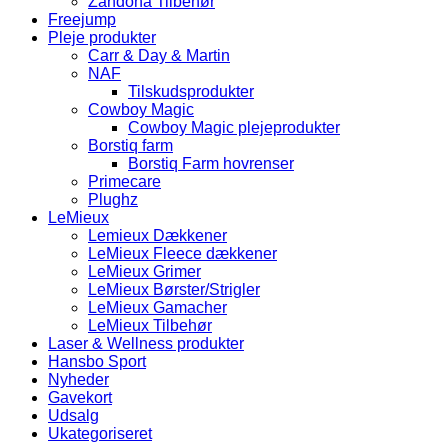
Zandona Tilbehør
Freejump
Pleje produkter
Carr & Day & Martin
NAF
Tilskudsprodukter
Cowboy Magic
Cowboy Magic plejeprodukter
Borstiq farm
Borstiq Farm hovrenser
Primecare
Plughz
LeMieux
Lemieux Dækkener
LeMieux Fleece dækkener
LeMieux Grimer
LeMieux Børster/Strigler
LeMieux Gamacher
LeMieux Tilbehør
Laser & Wellness produkter
Hansbo Sport
Nyheder
Gavekort
Udsalg
Ukategoriseret