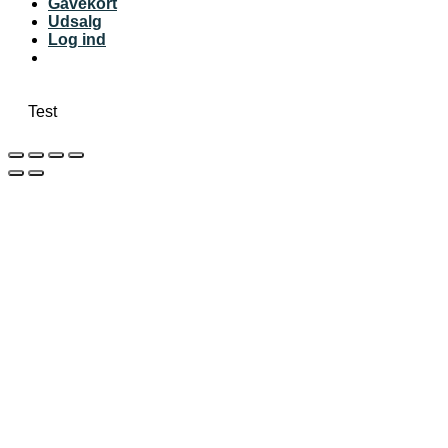
Gavekort
Udsalg
Log ind
Test