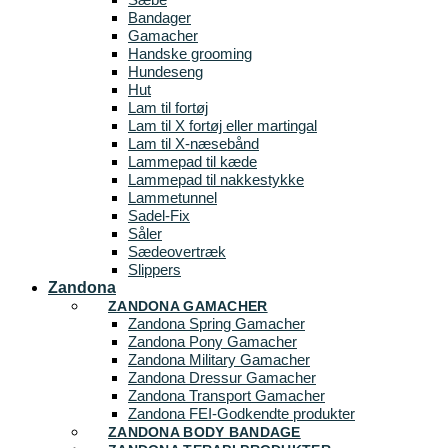
Bandager
Gamacher
Handske grooming
Hundeseng
Hut
Lam til fortøj
Lam til X fortøj eller martingal
Lam til X-næsebånd
Lammepad til kæde
Lammepad til nakkestykke
Lammetunnel
Sadel-Fix
Såler
Sædeovertræk
Slippers
Zandona
ZANDONA GAMACHER
Zandona Spring Gamacher
Zandona Pony Gamacher
Zandona Military Gamacher
Zandona Dressur Gamacher
Zandona Transport Gamacher
Zandona FEI-Godkendte produkter
ZANDONA BODY BANDAGE