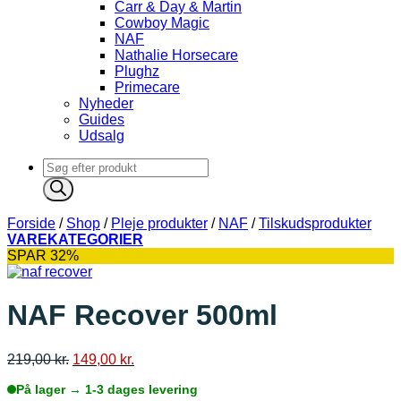
Carr & Day & Martin
Cowboy Magic
NAF
Nathalie Horsecare
Plughz
Primecare
Nyheder
Guides
Udsalg
Products
search
Forside
/
Shop
/
Pleje produkter
/
NAF
/
Tilskudsprodukter
VAREKATEGORIER
SPAR 32%
NAF Recover 500ml
Den
Den
219,00
kr.
149,00
kr.
oprindelige
aktuelle
På lager → 1-3 dages levering
pris
pris