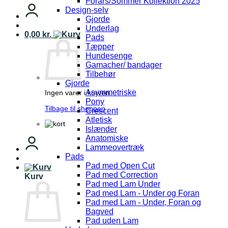
Forårs/Sommer Kollektion 2025
Design-selv
Gjorde
Underlag
0,00
kr.
Pads
Tæpper
Hundesenge
Gamacher/ bandager
Tilbehør
Gjorde
Asymmetriske
Ingen varer i kurven.
Pony
Tilbage til shoppen
Crescent
Atletisk
Islænder
Anatomiske
Lammeovertræk
Pads
Pad med Open Cut
Pad med Correction
Kurv
Pad med Lam Under
Pad med Lam - Under og Foran
Pad med Lam - Under, Foran og
Bagved
Pad uden Lam