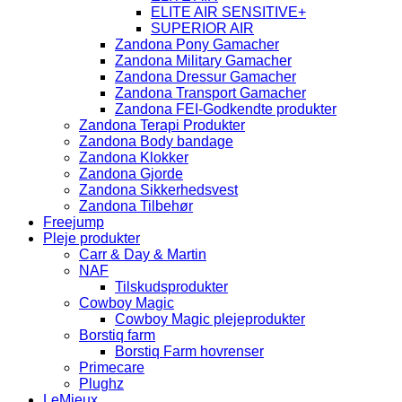
ELITE AIR SENSITIVE+
SUPERIOR AIR
Zandona Pony Gamacher
Zandona Military Gamacher
Zandona Dressur Gamacher
Zandona Transport Gamacher
Zandona FEI-Godkendte produkter
Zandona Terapi Produkter
Zandona Body bandage
Zandona Klokker
Zandona Gjorde
Zandona Sikkerhedsvest
Zandona Tilbehør
Freejump
Pleje produkter
Carr & Day & Martin
NAF
Tilskudsprodukter
Cowboy Magic
Cowboy Magic plejeprodukter
Borstiq farm
Borstiq Farm hovrenser
Primecare
Plughz
LeMieux