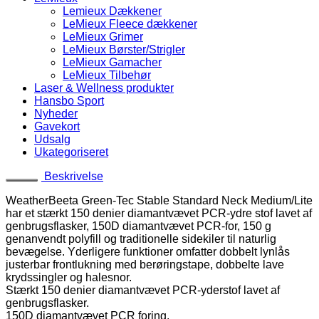
Lemieux Dækkener
LeMieux Fleece dækkener
LeMieux Grimer
LeMieux Børster/Strigler
LeMieux Gamacher
LeMieux Tilbehør
Laser & Wellness produkter
Hansbo Sport
Nyheder
Gavekort
Udsalg
Ukategoriseret
Beskrivelse
WeatherBeeta Green-Tec Stable Standard Neck Medium/Lite
har et stærkt 150 denier diamantvævet PCR-ydre stof lavet af
genbrugsflasker, 150D diamantvævet PCR-for, 150 g
genanvendt polyfill og traditionelle sidekiler til naturlig
bevægelse. Yderligere funktioner omfatter dobbelt lynlås
justerbar frontlukning med berøringstape, dobbelte lave
krydssingler og halesnor.
Stærkt 150 denier diamantvævet PCR-yderstof lavet af
genbrugsflasker.
150D diamantvævet PCR foring.