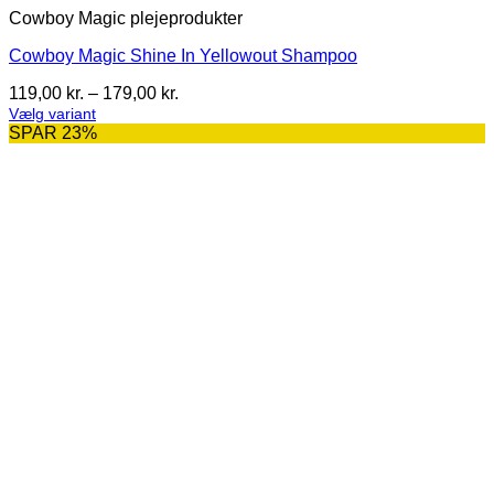
Cowboy Magic plejeprodukter
Cowboy Magic Shine In Yellowout Shampoo
Prisinterval:
119,00
kr.
–
179,00
kr.
119,00 kr.
Vælg variant
Dette
til
SPAR 23%
vare
179,00 kr.
har
flere
varianter.
Mulighederne
kan
vælges
på
varesiden