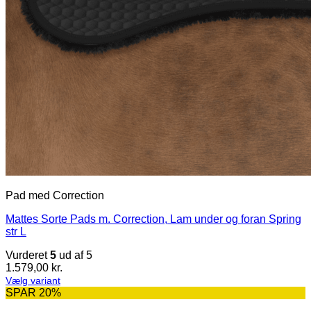
Pad med Correction
Mattes Sorte Pads m. Correction, Lam under og foran Spring
str L
Vurderet
5
ud af 5
1.579,00
kr.
Vælg variant
Dette
SPAR 20%
vare