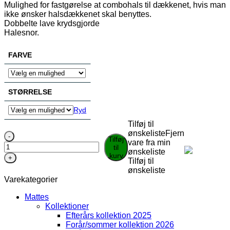
Mulighed for fastgørelse at combohals til dækkenet, hvis man
ikke ønsker halsdækkenet skal benyttes.
Dobbelte lave krydsgjorde
Halesnor.
FARVE
STØRRELSE
Ryd
Tilføj til
ønskeliste
Fjern
Weatherbeeta
Tilføj
vare fra min
Green-
til
ønskeliste
tec
kurv
Tilføj til
stalddækken
ønskeliste
med
Varekategorier
STANDARD
NECK
Mattes
150g
Kollektioner
antal
Efterårs kollektion 2025
Forår/sommer kollektion 2026