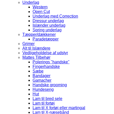
Underlag
Western
Open Cut
Underlag med Correction
Dressur underlag
Islænder underlag
Spring underlag
Tæpper/dækkener
Paradetæpper
Grimer
Alt til Islændere
Vedligeholdelse af udstyr
Mattes Tilbehør
Polerings "handske"
Fingerhandske
Sæbe
Bandager
Gamacher
Handske grooming
Hundeseng
Hut
Lam til bred sele
Lam til fortøj
Lam til X fortøj eller martingal
Lam til X-næsebånd