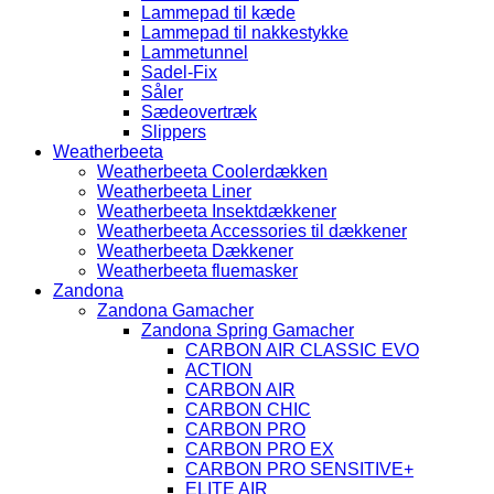
Lammepad til kæde
Lammepad til nakkestykke
Lammetunnel
Sadel-Fix
Såler
Sædeovertræk
Slippers
Weatherbeeta
Weatherbeeta Coolerdækken
Weatherbeeta Liner
Weatherbeeta Insektdækkener
Weatherbeeta Accessories til dækkener
Weatherbeeta Dækkener
Weatherbeeta fluemasker
Zandona
Zandona Gamacher
Zandona Spring Gamacher
CARBON AIR CLASSIC EVO
ACTION
CARBON AIR
CARBON CHIC
CARBON PRO
CARBON PRO EX
CARBON PRO SENSITIVE+
ELITE AIR