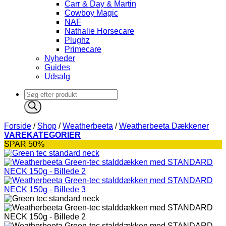
Carr & Day & Martin
Cowboy Magic
NAF
Nathalie Horsecare
Plughz
Primecare
Nyheder
Guides
Udsalg
Products
search
Forside
/
Shop
/
Weatherbeeta
/
Weatherbeeta Dækkener
VAREKATEGORIER
SPAR 50%