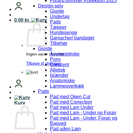
Forårs/Sommer Kollektion 2025
Design-selv
Gjorde
Underlag
0,00
kr.
Pads
Tæpper
Hundesenge
Gamacher/ bandager
Tilbehør
Gjorde
Asymmetriske
Ingen varer i kurven.
Pony
Tilbage til shoppen
Crescent
Atletisk
Islænder
Anatomiske
Lammeovertræk
Pads
Pad med Open Cut
Pad med Correction
Kurv
Pad med Lam Under
Pad med Lam - Under og Foran
Pad med Lam - Under, Foran og
Bagved
Pad uden Lam