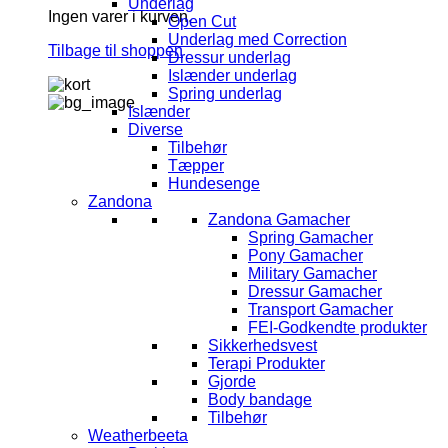
Underlag
Ingen varer i kurven.
Open Cut
Underlag med Correction
Tilbage til shoppen
Dressur underlag
Islænder underlag
Spring underlag
Islænder
Diverse
Tilbehør
Tæpper
Hundesenge
Zandona
Zandona Gamacher
Spring Gamacher
Pony Gamacher
Military Gamacher
Dressur Gamacher
Transport Gamacher
FEI-Godkendte produkter
Sikkerhedsvest
Terapi Produkter
Gjorde
Body bandage
Tilbehør
Weatherbeeta