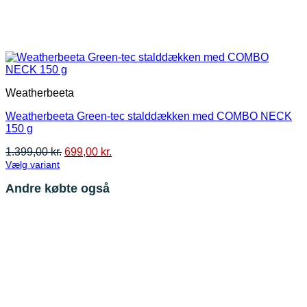
Weatherbeeta
Weatherbeeta Green-tec stalddækken med COMBO NECK
150 g
Den
Den
1.399,00
kr.
699,00
kr.
oprindelige
aktuelle
Vælg variant
Dette
pris
pris
Andre købte også
vare
var:
er:
har
1.399,00 kr..
699,00 kr..
flere
varianter.
Mulighederne
kan
vælges
på
varesiden