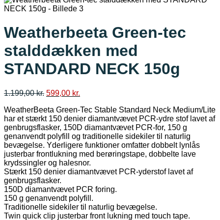
Weatherbeeta Green-tec
stalddækken med
STANDARD NECK 150g
Den
Den
1.199,00
kr.
599,00
kr.
oprindelige
aktuelle
WeatherBeeta Green-Tec Stable Standard Neck Medium/Lite
pris
pris
har et stærkt 150 denier diamantvævet PCR-ydre stof lavet af
var:
er:
genbrugsflasker, 150D diamantvævet PCR-for, 150 g
1.199,00 kr..
599,00 kr..
genanvendt polyfill og traditionelle sidekiler til naturlig
bevægelse. Yderligere funktioner omfatter dobbelt lynlås
justerbar frontlukning med berøringstape, dobbelte lave
krydssingler og halesnor.
Stærkt 150 denier diamantvævet PCR-yderstof lavet af
genbrugsflasker.
150D diamantvævet PCR foring.
150 g genanvendt polyfill.
Traditionelle sidekiler til naturlig bevægelse.
Twin quick clip justerbar front lukning med touch tape.