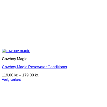
Cowboy Magic
Cowboy Magic Rosewater Conditioner
Prisinterval:
119,00
kr.
–
179,00
kr.
119,00 kr.
Vælg variant
Dette
til
vare
179,00 kr.
har
flere
varianter.
Mulighederne