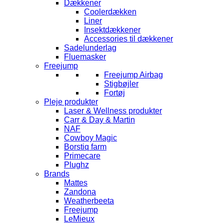
Dækkener
Coolerdækken
Liner
Insektdækkener
Accessories til dækkener
Sadelunderlag
Fluemasker
Freejump
Freejump Airbag
Stigbøjler
Fortøj
Pleje produkter
Laser & Wellness produkter
Carr & Day & Martin
NAF
Cowboy Magic
Borstiq farm
Primecare
Plughz
Brands
Mattes
Zandona
Weatherbeeta
Freejump
LeMieux