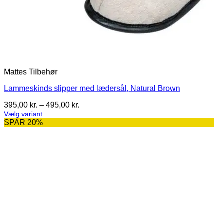
Mattes Tilbehør
Lammeskinds slipper med lædersål, Natural Brown
Prisinterval:
395,00
kr.
–
495,00
kr.
395,00 kr.
Vælg variant
Dette
til
SPAR 20%
vare
495,00 kr.
har
flere
varianter.
Mulighederne
kan
vælges
på
varesiden