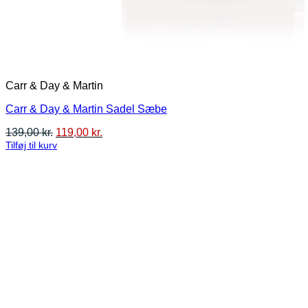
Carr & Day & Martin
Carr & Day & Martin Sadel Sæbe
Den
Den
139,00
kr.
119,00
kr.
oprindelige
aktuelle
Tilføj til kurv
pris
pris
var:
er:
139,00 kr..
119,00 kr..