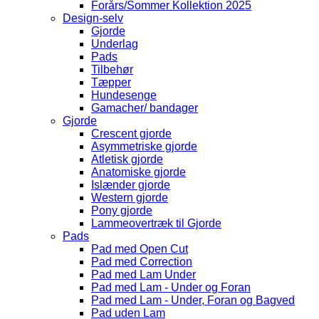
Forårs/Sommer Kollektion 2025
Design-selv
Gjorde
Underlag
Pads
Tilbehør
Tæpper
Hundesenge
Gamacher/ bandager
Gjorde
Crescent gjorde
Asymmetriske gjorde
Atletisk gjorde
Anatomiske gjorde
Islænder gjorde
Western gjorde
Pony gjorde
Lammeovertræk til Gjorde
Pads
Pad med Open Cut
Pad med Correction
Pad med Lam Under
Pad med Lam - Under og Foran
Pad med Lam - Under, Foran og Bagved
Pad uden Lam