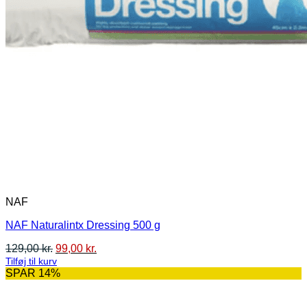
NAF
NAF Naturalintx Dressing 500 g
Den
Den
129,00
kr.
99,00
kr.
oprindelige
aktuelle
Tilføj til kurv
pris
pris
SPAR 14%
var:
er:
129,00 kr..
99,00 kr..