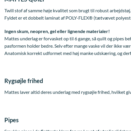
Twill stof af samme høje kvalitet som brugt til robust arbejdstøj.
Fyldet er et dobbelt laminat af POLY-FLEX® (tætvævet polyester
Ingen skum, neopren, gel eller lignende materialer!
Mattes underlag er forvasket op til 6 gange, så quilt og pipes b
pasformen holder bedre. Selv efter mange vaske vil der ikke væ
Anatomisk korrekt udformet med høj manke udskæring, og derfo
Rygsøjle frihed
Mattes laver altid deres underlag med rygsøjle frihed, hvilket gi
Pipes