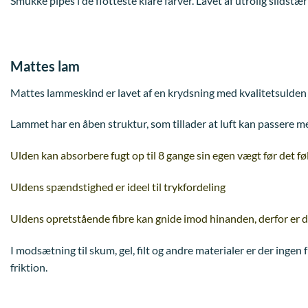
Smukke pipes i de flotteste klare farver. Lavet af utrolig slidstæ
Mattes lam
Mattes lammeskind er lavet af en krydsning med kvalitetsulden
Lammet har en åben struktur, som tillader at luft kan passere me
Ulden kan absorbere fugt op til 8 gange sin egen vægt før det fø
Uldens spændstighed er ideel til trykfordeling
Uldens opretstående fibre kan gnide imod hinanden, derfor er der
I modsætning til skum, gel, filt og andre materialer er der ingen
friktion.