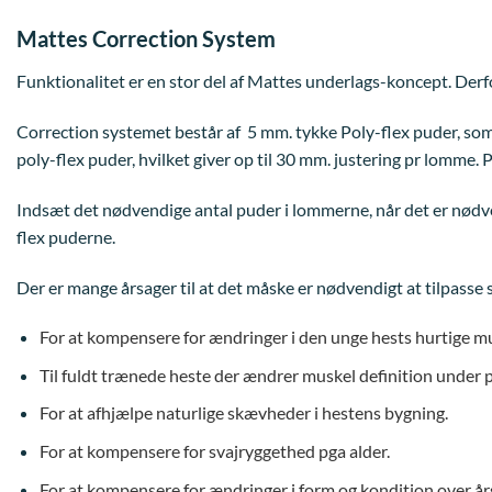
Mattes Correction System
Funktionalitet er en stor del af Mattes underlags-koncept. Der
Correction systemet består af 5 mm. tykke Poly-flex puder, som 
poly-flex puder, hvilket giver op til 30 mm. justering pr lomme. 
Indsæt det nødvendige antal puder i lommerne, når det er nødvend
flex puderne.
Der er mange årsager til at det måske er nødvendigt at tilpasse
For at kompensere for ændringer i den unge hests hurtige m
Til fuldt trænede heste der ændrer muskel definition under p
For at afhjælpe naturlige skævheder i hestens bygning.
For at kompensere for svajryggethed pga alder.
For at kompensere for ændringer i form og kondition over år