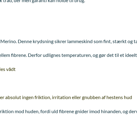
rk tråd, der men garanti kan holde til brug.
 Merino. Denne krydsning sikrer lammeskind som fint, stærkt og t
llem fibrene. Derfor udlignes temperaturen, og gør det til et idee
les vådt
 absolut ingen friktion, irritation eller gnubben af hestens hud
 friktion mod huden, fordi uld fibrene gnider imod hinanden, og derv