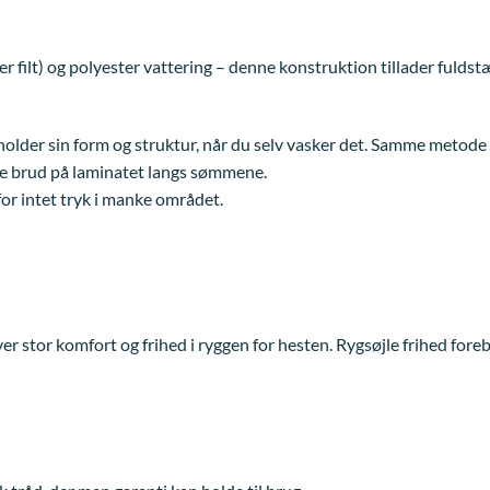
 filt) og polyester vattering – denne konstruktion tillader fulds
eholder sin form og struktur, når du selv vasker det. Samme metode 
re brud på laminatet langs sømmene.
r intet tryk i manke området.
ver stor komfort og frihed i ryggen for hesten. Rygsøjle frihed for