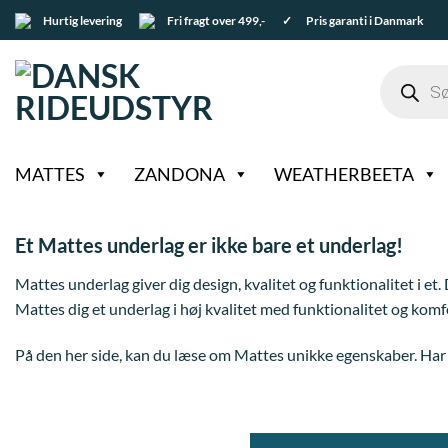
Fortsæt
Hurtig levering
Fri fragt over 499,-
✓ Pris garanti i Danmark
til
indhold
Products
search
MATTES
ZANDONA
WEATHERBEETA
Et Mattes underlag er ikke bare et underlag!
Mattes underlag giver dig design, kvalitet og funktionalitet i et
Mattes dig et underlag i høj kvalitet med funktionalitet og komf
På den her side, kan du læse om Mattes unikke egenskaber. Har 