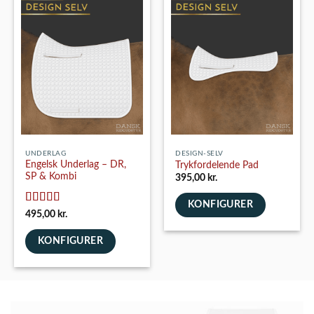
UNDERLAG
DESIGN-SELV
Engelsk Underlag – DR,
Trykfordelende Pad
SP & Kombi
395,00
kr.
KONFIGURER
Vurderet
5
495,00
kr.
ud af 5
KONFIGURER