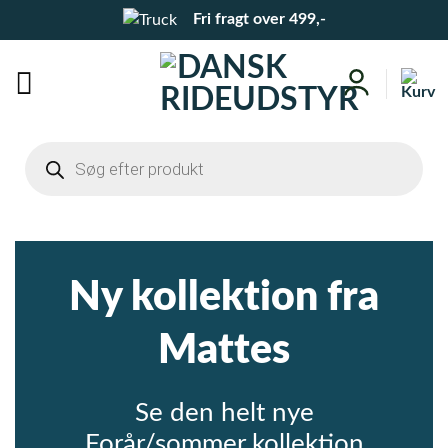
Fortsæt
Fri fragt over 499,-
til
indhold
Products
search
Ny kollektion fra
Mattes
Se den helt nye
Forår/sommer kollektion