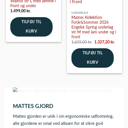
Walnut str L med lamme i
front og under
1.499,00
kr.
UNDERLAG
Mattes Kollektion
TILFØJ TIL
Forår&Sommer 2026
Engelsk Spring underlag
KURV
str M med lam under og i
front
Den
Den
1.659,00
kr.
1.327,20
kr.
oprindelige
aktuelle
pris
pris
TILFØJ TIL
var:
er:
1.659,00 kr..
1.327,20
KURV
MATTES GJORD
Mattes gjorden er unik i sin ergonomiske udformning,
alle gjordene er smal ved albuen for at sikre god