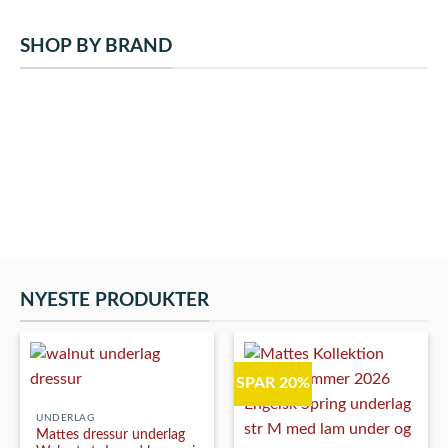
på
Mulighederne
varesiden
kan
SHOP BY BRAND
vælges
på
varesiden
NYESTE PRODUKTER
SPAR 20%
UNDERLAG
Mattes dressur underlag