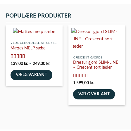
POPULÆRE PRODUKTER
VEDLIGEHOLDELSE AF UDSTYR
Mattes MELP sæbe
CRESCENT GJORDE
Dressur gjord SLIM-LINE
Vurderet
5
Prisinterval:
139,00
kr.
–
249,00
kr.
139,00 kr.
ud af 5
– Crescent sort læder
til
VÆLG VARIANT
249,00 kr.
Vurderet
5
Dette
1.599,00
kr.
ud af 5
vare
VÆLG VARIANT
har
flere
Dette
varianter.
vare
Mulighederne
har
kan
flere
vælges
varianter.