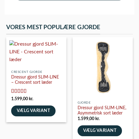
VORES MEST POPULÆRE GJORDE
CRESCENT GJORDE
Dressur gjord SLIM-LINE
– Crescent sort læder
Vurderet
5
1.599,00
kr.
ud af 5
GJORDE
Dressur gjord SLIM-LINE,
VÆLG VARIANT
Asymmetrisk sort læder
1.599,00
kr.
Dette
vare
VÆLG VARIANT
har
flere