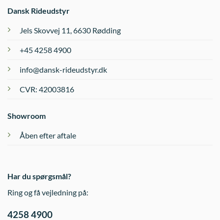
varesiden
varesiden
Dansk Rideudstyr
Jels Skovvej 11, 6630 Rødding
+45 4258 4900
info@dansk-rideudstyr.dk
CVR: 42003816
Showroom
Åben efter aftale
Har du spørgsmål?
Ring og få vejledning på:
4258 4900