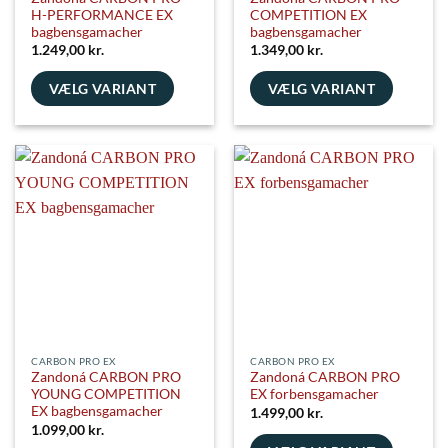
H-PERFORMANCE EX
COMPETITION EX
bagbensgamacher
bagbensgamacher
1.249,00
kr.
1.349,00
kr.
VÆLG VARIANT
VÆLG VARIANT
Dette
Dette
vare
vare
har
har
flere
flere
varianter.
varianter.
Mulighederne
Mulighederne
kan
kan
vælges
vælges
på
på
varesiden
varesiden
CARBON PRO EX
CARBON PRO EX
Zandoná CARBON PRO
Zandoná CARBON PRO
YOUNG COMPETITION
EX forbensgamacher
EX bagbensgamacher
1.499,00
kr.
1.099,00
kr.