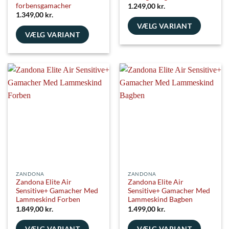
forbensgamacher
1.249,00
kr.
1.349,00
kr.
VÆLG VARIANT
VÆLG VARIANT
Dette
Dette
vare
vare
har
har
flere
flere
varianter.
varianter.
Mulighederne
Mulighederne
kan
kan
vælges
vælges
på
på
varesiden
varesiden
ZANDONA
ZANDONA
Zandona Elite Air
Zandona Elite Air
Sensitive+ Gamacher Med
Sensitive+ Gamacher Med
Lammeskind Forben
Lammeskind Bagben
1.849,00
kr.
1.499,00
kr.
VÆLG VARIANT
VÆLG VARIANT