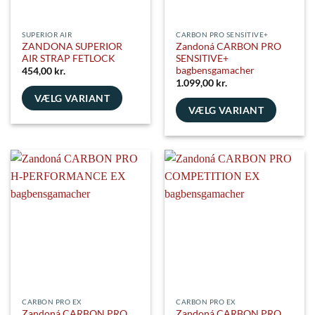
SUPERIOR AIR
CARBON PRO SENSITIVE+
ZANDONA SUPERIOR
Zandoná CARBON PRO
AIR STRAP FETLOCK
SENSITIVE+
bagbensgamacher
454,00
kr.
1.099,00
kr.
VÆLG VARIANT
VÆLG VARIANT
Dette
Dette
vare
vare
har
har
flere
flere
varianter.
varianter.
Mulighederne
Mulighederne
kan
kan
vælges
vælges
på
på
varesiden
varesiden
CARBON PRO EX
CARBON PRO EX
Zandoná CARBON PRO
Zandoná CARBON PRO