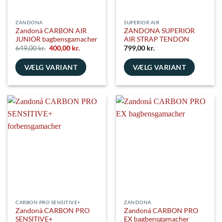
ZANDONA
SUPERIOR AIR
Zandoná CARBON AIR
ZANDONA SUPERIOR
JUNIOR bagbensgamacher
AIR STRAP TENDON
Den
Den
649,00
kr.
400,00
kr.
799,00
kr.
oprindelige
aktuelle
pris
pris
VÆLG VARIANT
var:
er:
VÆLG VARIANT
649,00 kr..
400,00 kr..
Dette
Dette
vare
vare
har
har
flere
flere
varianter.
varianter.
Mulighederne
Mulighederne
kan
kan
vælges
vælges
på
på
varesiden
varesiden
CARBON PRO SENSITIVE+
ZANDONA
Zandoná CARBON PRO
Zandoná CARBON PRO
SENSITIVE+
EX bagbensgamacher