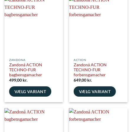
flere
flere
varianter.
varianter.
Mulighederne
Mulighederne
kan
kan
vælges
vælges
på
på
varesiden
varesiden
ZANDONA
ACTION
Zandoná ACTION
Zandoná ACTION
TECHNO-FUR
TECHNO-FUR
bagbensgamacher
forbensgamacher
499,00
kr.
649,00
kr.
VÆLG VARIANT
VÆLG VARIANT
Dette
Dette
vare
vare
har
har
flere
flere
varianter.
varianter.
Mulighederne
Mulighederne