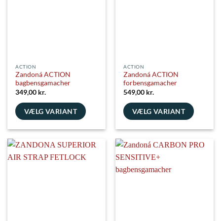
kan
kan
vælges
vælges
på
på
varesiden
varesiden
ACTION
ACTION
Zandoná ACTION
Zandoná ACTION
bagbensgamacher
forbensgamacher
349,00
kr.
549,00
kr.
VÆLG VARIANT
VÆLG VARIANT
Dette
Dette
vare
vare
har
har
flere
flere
varianter.
varianter.
Mulighederne
Mulighederne
kan
kan
vælges
vælges
på
på
varesiden
varesiden