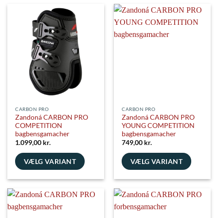
har
har
flere
flere
varianter.
varianter.
Mulighederne
Mulighederne
kan
kan
vælges
vælges
på
på
varesiden
varesiden
CARBON PRO
CARBON PRO
Zandoná CARBON PRO
Zandoná CARBON PRO
COMPETITION
YOUNG COMPETITION
bagbensgamacher
bagbensgamacher
1.099,00
kr.
749,00
kr.
VÆLG VARIANT
VÆLG VARIANT
Dette
Dette
vare
vare
har
har
flere
flere
varianter.
varianter.