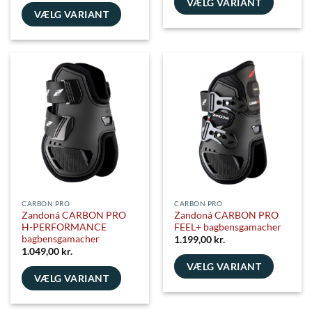
VÆLG VARIANT
VÆLG VARIANT
Dette
Dette
vare
vare
har
har
flere
flere
varianter.
varianter.
Mulighederne
Mulighederne
kan
kan
vælges
vælges
på
på
varesiden
varesiden
CARBON PRO
CARBON PRO
Zandoná CARBON PRO
Zandoná CARBON PRO
H-PERFORMANCE
FEEL+ bagbensgamacher
bagbensgamacher
1.199,00
kr.
1.049,00
kr.
VÆLG VARIANT
VÆLG VARIANT
Dette
Dette
vare
vare