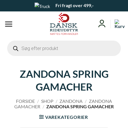
Fortsæt
Fri fragt over 499,-
til
indhold
Products
search
ZANDONA SPRING
GAMACHER
FORSIDE
/
SHOP
/
ZANDONA
/
ZANDONA
GAMACHER
/
ZANDONA SPRING GAMACHER
VAREKATEGORIER