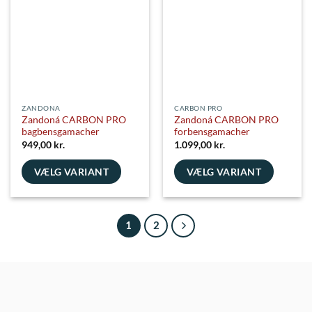
Mulighederne
Mulighederne
kan
kan
vælges
vælges
på
på
varesiden
varesiden
ZANDONA
CARBON PRO
Zandoná CARBON PRO
Zandoná CARBON PRO
bagbensgamacher
forbensgamacher
949,00
kr.
1.099,00
kr.
VÆLG VARIANT
VÆLG VARIANT
Dette
Dette
vare
vare
har
har
1
2
flere
flere
varianter.
varianter.
Mulighederne
Mulighederne
kan
kan
vælges
vælges
på
på