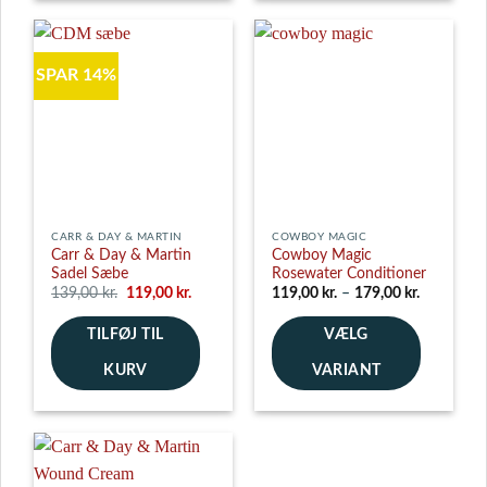
vare
har
flere
SPAR 14%
varianter.
Mulighederne
kan
vælges
på
varesiden
CARR & DAY & MARTIN
COWBOY MAGIC
Carr & Day & Martin
Cowboy Magic
Sadel Sæbe
Rosewater Conditioner
Den
Den
Prisinterva
139,00
kr.
119,00
kr.
119,00
kr.
–
179,00
kr.
oprindelige
aktuelle
119,00 kr.
pris
pris
til
TILFØJ TIL
var:
er:
VÆLG
179,00 kr.
139,00 kr..
119,00 kr..
KURV
VARIANT
Dette
vare
har
flere