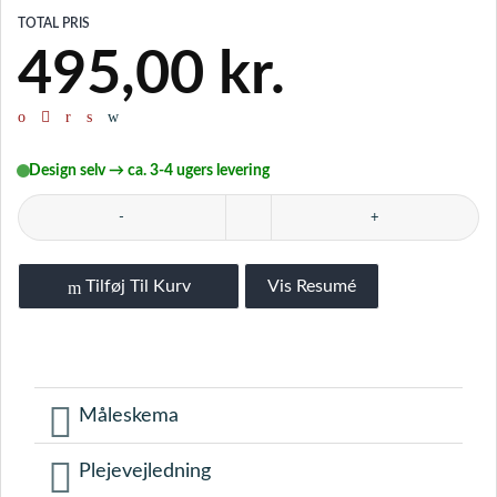
TOTAL PRIS
495,00
kr.
Design selv → ca. 3-4 ugers levering
Eurofit underlag - DR, SP & Kombi antal
Tilføj Til Kurv
Vis Resumé
Måleskema
Plejevejledning