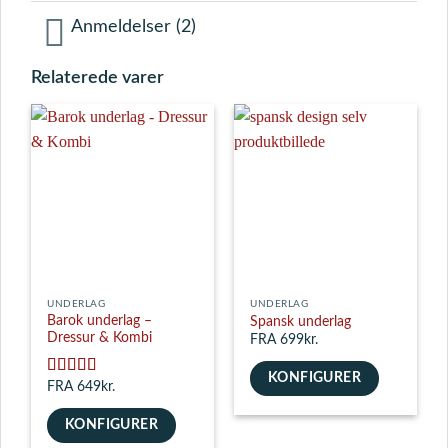
Anmeldelser (2)
Relaterede varer
UNDERLAG
UNDERLAG
Barok underlag –
Spansk underlag
Dressur & Kombi
FRA 699kr.
KONFIGURER
Vurderet
FRA 649kr.
5
ud af 5
KONFIGURER