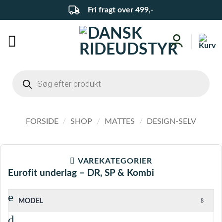
Fortsæt
Fri fragt over 499,-
til
indhold
Products
search
FORSIDE
/
SHOP
/
MATTES
/
DESIGN-SELV
VAREKATEGORIER
Eurofit underlag – DR, SP & Kombi
MODEL