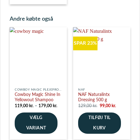
Andre købte også
SPAR 23%
COWBOY MAGIC PLEJEPRODUKTER
NAF
Cowboy Magic Shine In
NAF Naturalintx
Yellowout Shampoo
Dressing 500 g
Prisinterval:
Den
Den
119,00
kr.
–
179,00
kr.
129,00
kr.
99,00
kr.
119,00 kr.
oprindelige
aktuelle
til
pris
pris
VÆLG
179,00 kr.
TILFØJ TIL
var:
er:
129,00 kr..
99,00 kr..
VARIANT
KURV
Dette