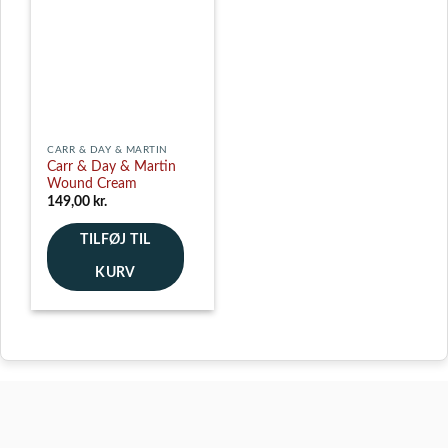
varianter.
Mulighederne
kan
vælges
på
varesiden
CARR & DAY & MARTIN
Carr & Day & Martin
Wound Cream
149,00
kr.
TILFØJ TIL
KURV