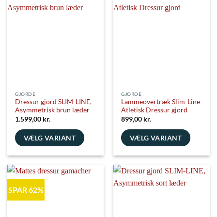
flere
flere
varianter.
varianter.
Mulighederne
Mulighederne
kan
kan
vælges
vælges
på
på
varesiden
varesiden
GJORDE
GJORDE
Dressur gjord SLIM-LINE,
Lammeovertræk Slim-Line
Asymmetrisk brun læder
Atletisk Dressur gjord
1.599,00
kr.
899,00
kr.
VÆLG VARIANT
VÆLG VARIANT
Dette
Dette
vare
vare
har
har
flere
flere
SPAR 62%
varianter.
varianter.
Mulighederne
Mulighederne
kan
kan