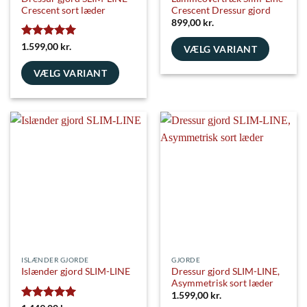
Crescent sort læder
Crescent Dressur gjord
899,00
kr.
Vurderet
5
1.599,00
kr.
VÆLG VARIANT
ud af 5
Dette
VÆLG VARIANT
vare
Dette
har
vare
flere
har
varianter.
flere
Mulighederne
varianter.
kan
Mulighederne
vælges
kan
på
vælges
varesiden
på
varesiden
ISLÆNDER GJORDE
GJORDE
Dressur gjord SLIM-LINE,
Islænder gjord SLIM-LINE
Asymmetrisk sort læder
1.599,00
kr.