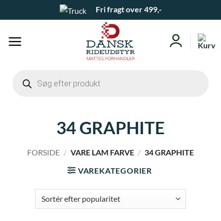
Fortsæt
Fri fragt over 499,-
til
indhold
Products
search
34 GRAPHITE
FORSIDE
/
VARE LAM FARVE
/
34 GRAPHITE
VAREKATEGORIER