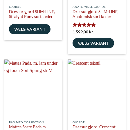
GJORDE
ANATOMISKE GJORDE
Dressur gjord SLIM-LINE,
Dressur gjord SLIM-LINE,
Straight Pony sort læder
Anatomisk sort læder
VÆLG VARIANT
Vurderet
5
1.599,00
kr.
ud af 5
Dette
vare
VÆLG VARIANT
har
Dette
flere
vare
varianter.
har
Mulighederne
flere
kan
varianter.
vælges
Mulighederne
på
kan
varesiden
vælges
på
varesiden
PAD MED CORRECTION
GJORDE
Mattes Sorte Pads m.
Dressur gjord, Crescent