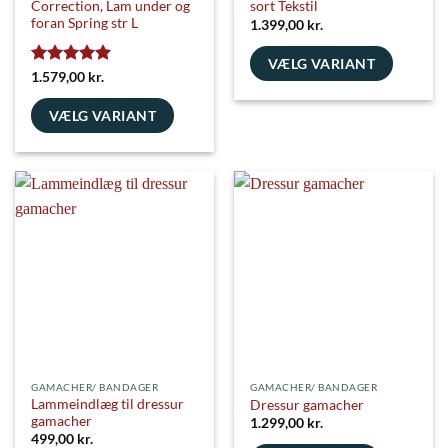
Correction, Lam under og
sort Tekstil
foran Spring str L
1.399,00
kr.
VÆLG VARIANT
Vurderet
5
1.579,00
kr.
Dette
ud af 5
vare
VÆLG VARIANT
har
Dette
flere
vare
varianter.
har
Mulighederne
flere
kan
varianter.
vælges
Mulighederne
på
kan
varesiden
vælges
på
varesiden
GAMACHER/ BANDAGER
GAMACHER/ BANDAGER
Lammeindlæg til dressur
Dressur gamacher
gamacher
1.299,00
kr.
499,00
kr.