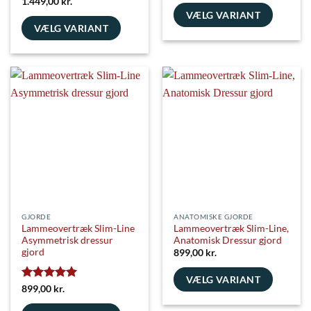
Vurderet
5
1.449,00
kr.
ud af 5
VÆLG VARIANT
VÆLG VARIANT
Dette
Dette
vare
vare
har
har
flere
flere
varianter.
varianter.
Mulighederne
Mulighederne
kan
kan
vælges
vælges
på
på
varesiden
varesiden
GJORDE
ANATOMISKE GJORDE
Lammeovertræk Slim-Line
Lammeovertræk Slim-Line,
Asymmetrisk dressur
Anatomisk Dressur gjord
gjord
899,00
kr.
VÆLG VARIANT
Vurderet
5
899,00
kr.
Dette
ud af 5