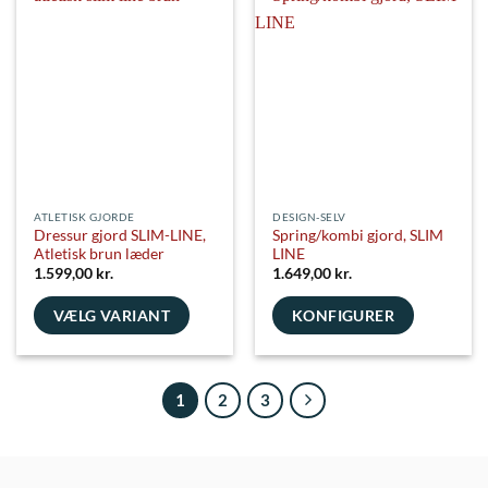
flere
varianter.
varianter.
Mulighederne
Mulighederne
kan
kan
vælges
vælges
på
på
varesiden
varesiden
ATLETISK GJORDE
DESIGN-SELV
Dressur gjord SLIM-LINE,
Spring/kombi gjord, SLIM
Atletisk brun læder
LINE
1.599,00
kr.
1.649,00
kr.
VÆLG VARIANT
KONFIGURER
Dette
vare
har
1
2
3
flere
varianter.
Mulighederne
kan