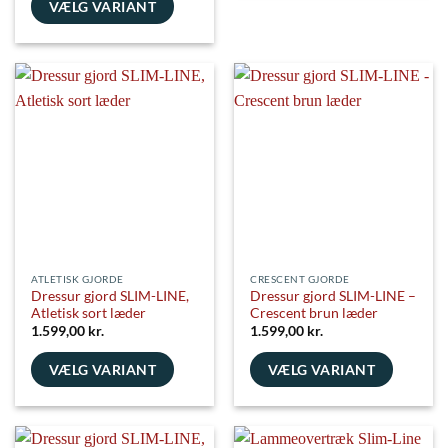
vare
VÆLG VARIANT
har
Dette
flere
vare
varianter.
har
Mulighederne
flere
kan
varianter.
vælges
Mulighederne
på
kan
varesiden
vælges
på
varesiden
ATLETISK GJORDE
CRESCENT GJORDE
Dressur gjord SLIM-LINE,
Dressur gjord SLIM-LINE –
Atletisk sort læder
Crescent brun læder
1.599,00
kr.
1.599,00
kr.
VÆLG VARIANT
VÆLG VARIANT
Dette
Dette
vare
vare
har
har