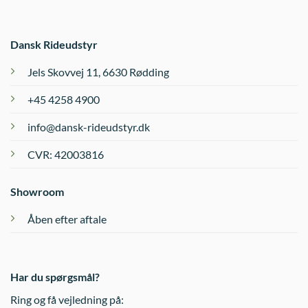
vælges
på
varesiden
Dansk Rideudstyr
Jels Skovvej 11, 6630 Rødding
+45 4258 4900
info@dansk-rideudstyr.dk
CVR: 42003816
Showroom
Åben efter aftale
Har du spørgsmål?
Ring og få vejledning på: