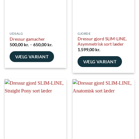
vælges
vælges
på
på
varesiden
varesiden
UDSALG
GJORDE
Dressur gjord SLIM-LINE,
Dressur gamacher
Asymmetrisk sort læder
Prisinterval:
500,00
kr.
–
650,00
kr.
500,00 kr.
1.599,00
kr.
til
VÆLG VARIANT
650,00 kr.
VÆLG VARIANT
Dette
Dette
vare
vare
har
har
flere
flere
varianter.
varianter.
Mulighederne
Mulighederne
kan
kan
vælges
vælges
på
på
varesiden
varesiden