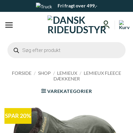
Fortsæt
Fri fragt over 499,-
til
indhold
Products
search
FORSIDE
/
SHOP
/
LEMIEUX
/
LEMIEUX FLEECE
DÆKKENER
VAREKATEGORIER
SPAR 20%