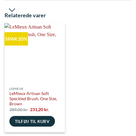
Relaterede varer
SPAR 20%
LEMIEUX
LeMieux Artisan Soft
Speckled Brush, One Size,
Brown
Den
Den
289,00
kr.
231,20
kr.
oprindelige
aktuelle
pris
pris
TILFØJ TIL KURV
var:
er:
289,00 kr..
231,20 kr..