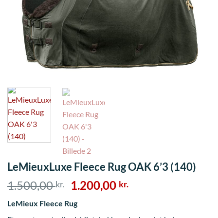
LeMieuxLuxe Fleece Rug OAK 6’3 (140)
Den
Den
1.500,00
1.200,00
kr.
kr.
oprindelige
aktuelle
LeMieux Fleece Rug
pris
pris