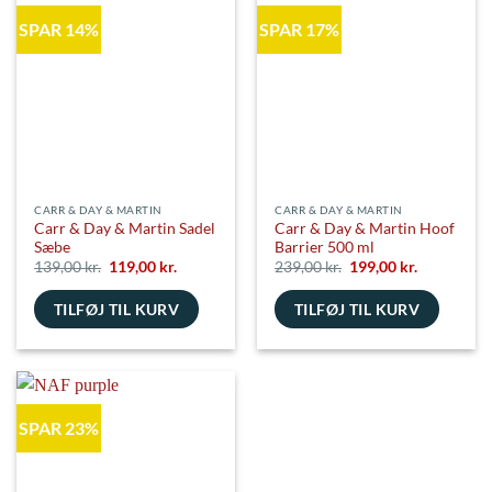
flere
SPAR 14%
SPAR 17%
varianter.
Mulighederne
kan
vælges
på
varesiden
CARR & DAY & MARTIN
CARR & DAY & MARTIN
Carr & Day & Martin Sadel
Carr & Day & Martin Hoof
Sæbe
Barrier 500 ml
Den
Den
Den
Den
139,00
kr.
119,00
kr.
239,00
kr.
199,00
kr.
oprindelige
aktuelle
oprindelige
aktuelle
pris
pris
pris
pris
TILFØJ TIL KURV
var:
er:
TILFØJ TIL KURV
var:
er:
139,00 kr..
119,00 kr..
239,00 kr..
199,00 kr..
SPAR 23%