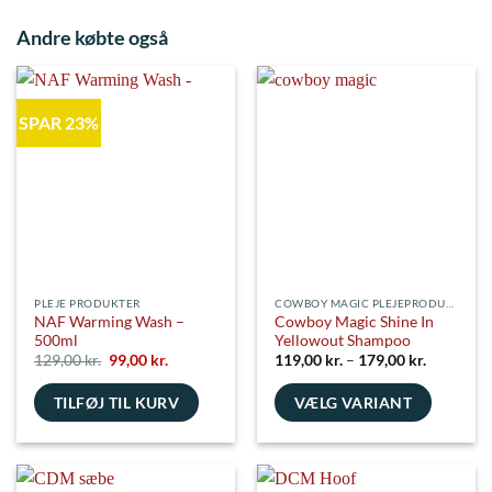
Andre købte også
SPAR 23%
PLEJE PRODUKTER
COWBOY MAGIC PLEJEPRODUKTER
NAF Warming Wash –
Cowboy Magic Shine In
500ml
Yellowout Shampoo
Den
Den
Prisinterv
129,00
kr.
99,00
kr.
119,00
kr.
–
179,00
kr.
oprindelige
aktuelle
119,00 kr
pris
pris
til
TILFØJ TIL KURV
var:
er:
VÆLG VARIANT
179,00 kr
129,00 kr..
99,00 kr..
Dette
vare
har