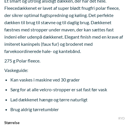
var:
er:
Et smart og utrolig alsidigt dækken, der har det hele.
1.500,00 kr..
1.200,00 kr..
Fleecedækkenet er lavet af super blødt fnugfri polar fleece,
der sikrer optimal fugtspredning og køling. Det perfekte
dækken til brug til stævne og til daglig brug. Dækkenet
fæstnes med stropper under maven, der kan sættes fast
indeni eller udenpå dækkenet. Elegant finish med en krave af
imiteret kaninpels (faux fur) og broderet med
farvekoordinerede hale- og kantebånd.
275 g Polar fleece.
Vaskeguide:
Kan vaskes i maskine ved 30 grader
Sørg for at alle velcro-stropper er sat fast før vask
Lad dækkenet hænge og tørre naturligt
Brug aldrig tørretumbler
RYD
Størrelse