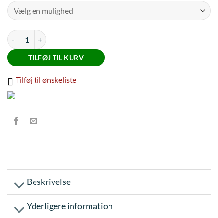
LeMieuxLuxe Fleece Rug OAK 6'3 (140) antal
TILFØJ TIL KURV
Tilføj til ønskeliste
Beskrivelse
Yderligere information