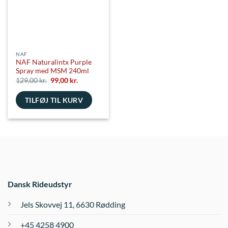
NAF
NAF Naturalintx Purple
Spray med MSM 240ml
Den
Den
129,00
kr.
99,00
kr.
oprindelige
aktuelle
pris
pris
TILFØJ TIL KURV
var:
er:
129,00 kr..
99,00 kr..
Dansk Rideudstyr
Jels Skovvej 11, 6630 Rødding
+45 4258 4900