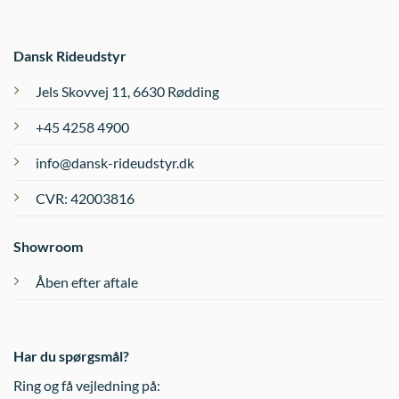
varianter.
Mulighederne
kan
Dansk Rideudstyr
vælges
på
Jels Skovvej 11, 6630 Rødding
varesiden
+45 4258 4900
info@dansk-rideudstyr.dk
CVR: 42003816
Showroom
Åben efter aftale
Har du spørgsmål?
Ring og få vejledning på: