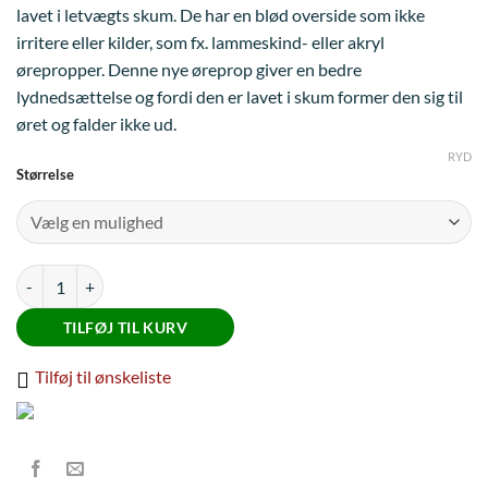
lavet i letvægts skum. De har en blød overside som ikke
var:
er:
irritere eller kilder, som fx. lammeskind- eller akryl
129,00 kr..
79,00 kr..
ørepropper. Denne nye øreprop giver en bedre
lydnedsættelse og fordi den er lavet i skum former den sig til
øret og falder ikke ud.
RYD
Størrelse
Plughz 2 par i æske antal
TILFØJ TIL KURV
Tilføj til ønskeliste