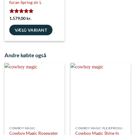
foran Spring str L
Vurderet
5
1.579,00
kr.
ud af 5
VÆLG VARIANT
Dette
vare
har
Andre købte også
flere
varianter.
Mulighederne
kan
vælges
på
varesiden
COWBOY MAGIC
COWBOY MAGIC PLEJEPRODUKTER
Cowboy Magic Rosewater
Cowboy Magic Shine In