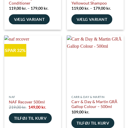
Conditioner
Yellowout Shampoo
Prisinterval:
Prisinterv
119,00
kr.
–
179,00
kr.
119,00
kr.
–
179,00
kr.
119,00 kr.
119,00 kr
til
til
VÆLG VARIANT
179,00 kr.
VÆLG VARIANT
179,00 kr
Dette
Dette
vare
vare
har
har
flere
flere
SPAR 32%
varianter.
varianter.
Mulighederne
Mulighederne
kan
kan
vælges
vælges
på
på
varesiden
varesiden
NAF
CARR & DAY & MARTIN
Carr & Day & Martin GRÅ
NAF Recover 500ml
Gallop Colour – 500ml
Den
Den
219,00
kr.
149,00
kr.
oprindelige
aktuelle
109,00
kr.
pris
pris
TILFØJ TIL KURV
var:
er:
219,00 kr..
149,00 kr..
TILFØJ TIL KURV