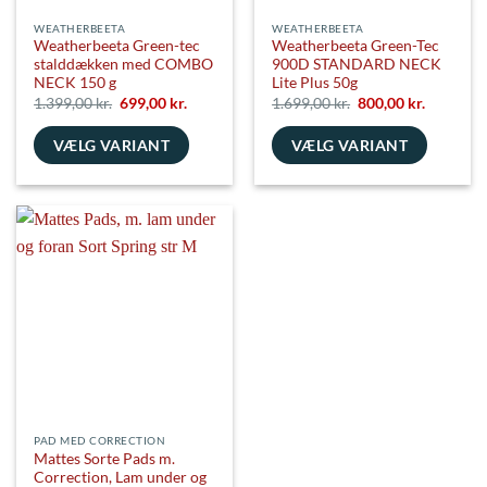
WEATHERBEETA
WEATHERBEETA
Weatherbeeta Green-tec
Weatherbeeta Green-Tec
stalddækken med COMBO
900D STANDARD NECK
NECK 150 g
Lite Plus 50g
Den
Den
Den
Den
1.399,00
kr.
699,00
kr.
1.699,00
kr.
800,00
kr.
oprindelige
aktuelle
oprindelige
aktuelle
pris
pris
pris
pris
VÆLG VARIANT
var:
er:
VÆLG VARIANT
var:
er:
1.399,00 kr..
699,00 kr..
1.699,00 kr..
800,00 kr
Dette
Dette
vare
vare
har
har
flere
flere
varianter.
varianter.
Mulighederne
Mulighederne
kan
kan
vælges
vælges
på
på
varesiden
varesiden
PAD MED CORRECTION
Mattes Sorte Pads m.
Correction, Lam under og