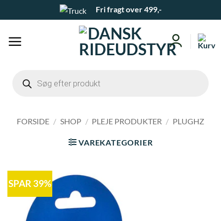
Fortsæt
Fri fragt over 499,-
til
indhold
Products
search
FORSIDE
/
SHOP
/
PLEJE PRODUKTER
/
PLUGHZ
VAREKATEGORIER
SPAR 39%