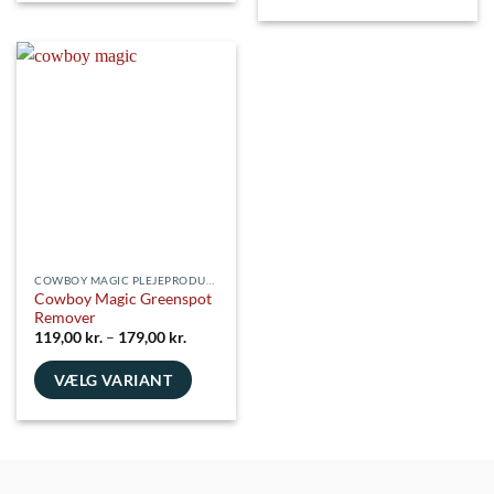
COWBOY MAGIC PLEJEPRODUKTER
Cowboy Magic Greenspot
Remover
Prisinterval:
119,00
kr.
–
179,00
kr.
119,00 kr.
til
VÆLG VARIANT
179,00 kr.
Dette
vare
har
flere