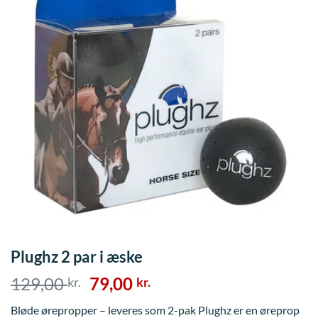
Plughz 2 par i æske
Den
Den
129,00
79,00
kr.
kr.
oprindelige
aktuelle
Bløde ørepropper – leveres som 2-pak Plughz er en øreprop
pris
pris