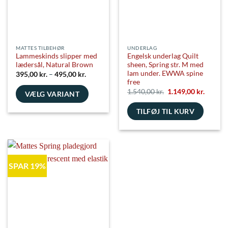
MATTES TILBEHØR
UNDERLAG
Lammeskinds slipper med
Engelsk underlag Quilt
lædersål, Natural Brown
sheen, Spring str. M med
lam under. EWWA spine
Prisinterval:
395,00
kr.
–
495,00
kr.
395,00 kr.
free
til
Den
Den
1.540,00
kr.
1.149,00
kr.
VÆLG VARIANT
495,00 kr.
oprindelige
aktuell
pris
pris
Dette
TILFØJ TIL KURV
var:
er:
1.540,00 kr..
1.149,00
vare
har
flere
varianter.
Mulighederne
SPAR 19%
kan
vælges
på
varesiden