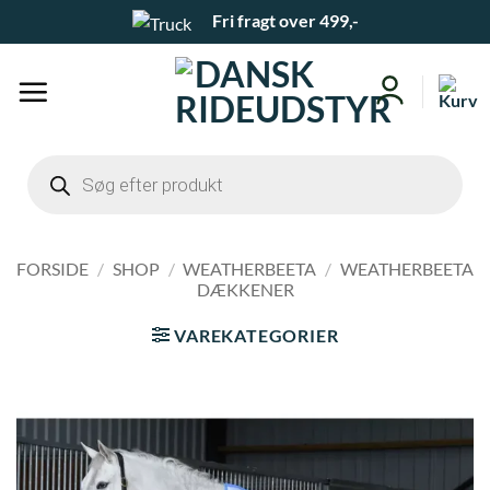
Fortsæt
Fri fragt over 499,-
til
indhold
Products
search
FORSIDE
/
SHOP
/
WEATHERBEETA
/
WEATHERBEETA
DÆKKENER
VAREKATEGORIER