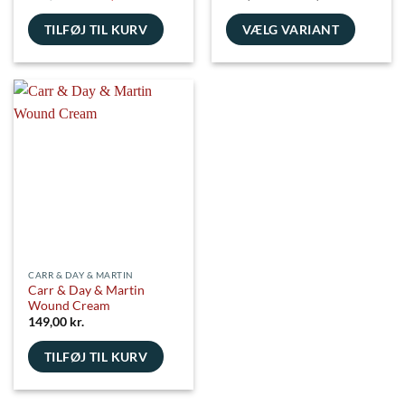
oprindelige
aktuelle
119,00 kr
pris
pris
til
TILFØJ TIL KURV
var:
er:
VÆLG VARIANT
179,00 kr
139,00 kr..
119,00 kr..
Dette
vare
har
flere
varianter.
Mulighederne
kan
vælges
på
varesiden
CARR & DAY & MARTIN
Carr & Day & Martin
Wound Cream
149,00
kr.
TILFØJ TIL KURV