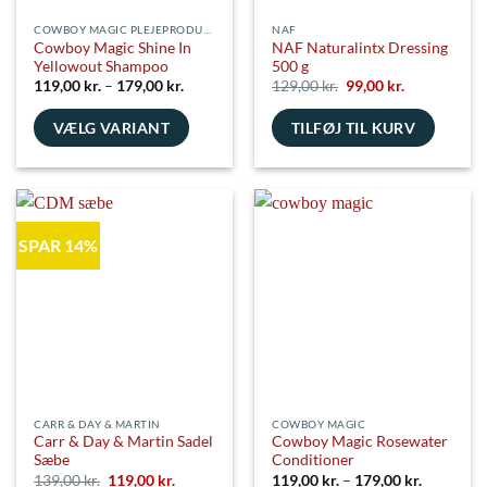
COWBOY MAGIC PLEJEPRODUKTER
NAF
Cowboy Magic Shine In
NAF Naturalintx Dressing
Yellowout Shampoo
500 g
Prisinterval:
Den
Den
119,00
kr.
–
179,00
kr.
129,00
kr.
99,00
kr.
119,00 kr.
oprindelige
aktuelle
til
pris
pris
VÆLG VARIANT
179,00 kr.
TILFØJ TIL KURV
var:
er:
129,00 kr..
99,00 kr..
Dette
vare
har
flere
SPAR 14%
varianter.
Mulighederne
kan
vælges
på
varesiden
CARR & DAY & MARTIN
COWBOY MAGIC
Carr & Day & Martin Sadel
Cowboy Magic Rosewater
Sæbe
Conditioner
Den
Den
Prisinterv
139,00
kr.
119,00
kr.
119,00
kr.
–
179,00
kr.