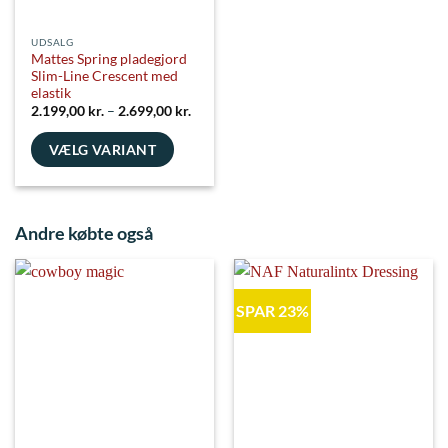
UDSALG
Mattes Spring pladegjord
Slim-Line Crescent med
elastik
Prisinterval:
2.199,00
kr.
–
2.699,00
kr.
2.199,00 kr.
til
VÆLG VARIANT
2.699,00 kr.
Dette
vare
har
Andre købte også
flere
varianter.
Mulighederne
kan
SPAR 23%
vælges
på
varesiden