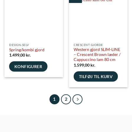
Mulighederne
Mulighederne
kan
kan
vælges
vælges
på
på
varesiden
varesiden
DESIGN-SELV
CRESCENT GJORDE
Western gjord SLIM-LINE
Spring/kombi gjord
– Crescent Brown læder /
1.499,00
kr.
Cappuccino lam 80 cm
1.599,00
kr.
KONFIGURER
TILFØJ TIL KURV
1
2