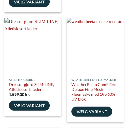
vare
VÆLG VARIANT
har
Dette
flere
vare
varianter.
har
Mulighederne
flere
kan
varianter.
vælges
Mulighederne
på
kan
varesiden
vælges
på
varesiden
ATLETISK GJORDE
WEATHERBEETA FLUEMASKER
Dressur gjord SLIM-LINE,
WeatherBeeta ComFiTec
Atletisk sort læder
Deluxe Fine Mesh
Fluemaske med Øre 60%
1.599,00
kr.
UV blok
VÆLG VARIANT
VÆLG VARIANT
Dette
vare
Dette
har
vare