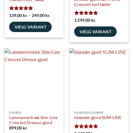
Crescent sort læder
Vurderet
5
Prisinterval:
139,00
kr.
–
249,00
kr.
139,00 kr.
ud af 5
Vurderet
5
1.599,00
kr.
til
ud af 5
VÆLG VARIANT
249,00 kr.
VÆLG VARIANT
Dette
Dette
vare
vare
har
har
flere
flere
varianter.
varianter.
Mulighederne
Mulighederne
kan
kan
vælges
vælges
på
på
varesiden
varesiden
GJORDE
ISLÆNDER GJORDE
Lammeovertræk Slim-Line
Islænder gjord SLIM-LINE
Crescent Dressur gjord
899,00
kr.