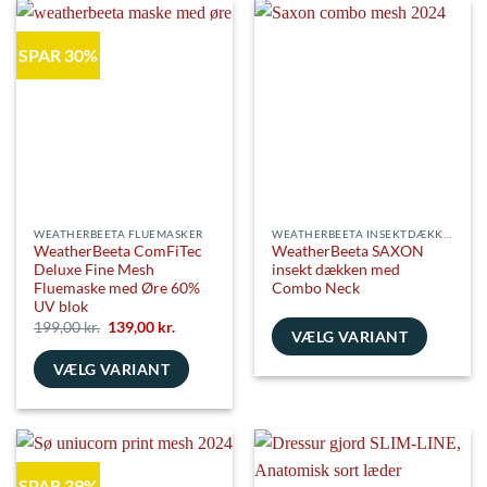
flere
har
varianter.
flere
SPAR 30%
Mulighederne
varianter.
kan
Mulighederne
vælges
kan
på
vælges
varesiden
på
varesiden
WEATHERBEETA FLUEMASKER
WEATHERBEETA INSEKTDÆKKENER
WeatherBeeta ComFiTec
WeatherBeeta SAXON
Deluxe Fine Mesh
insekt dækken med
Fluemaske med Øre 60%
Combo Neck
UV blok
Den
Den
199,00
kr.
139,00
kr.
VÆLG VARIANT
oprindelige
aktuelle
pris
pris
Dette
VÆLG VARIANT
var:
er:
199,00 kr..
139,00 kr..
vare
Dette
har
vare
flere
har
varianter.
flere
Mulighederne
SPAR 39%