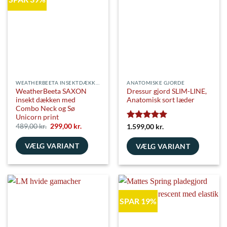
varianter.
kan
Mulighederne
vælges
kan
på
vælges
varesiden
på
varesiden
WEATHERBEETA INSEKTDÆKKENER
ANATOMISKE GJORDE
WeatherBeeta SAXON
Dressur gjord SLIM-LINE,
insekt dækken med
Anatomisk sort læder
Combo Neck og Sø
Unicorn print
Den
Den
489,00
kr.
299,00
kr.
Vurderet
5
1.599,00
kr.
oprindelige
aktuelle
ud af 5
pris
pris
VÆLG VARIANT
var:
er:
VÆLG VARIANT
489,00 kr..
299,00 kr..
Dette
Dette
vare
vare
har
har
flere
flere
SPAR 19%
varianter.
varianter.
Mulighederne
Mulighederne
kan
kan