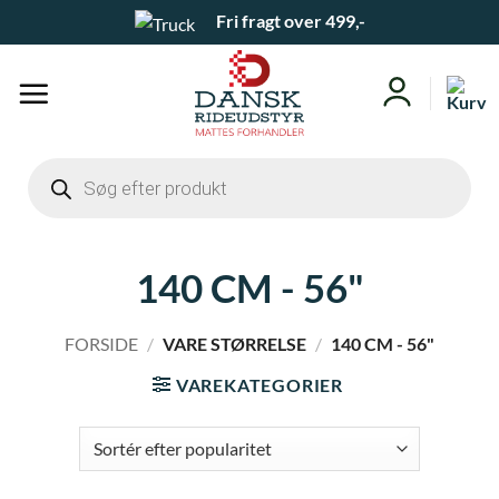
Fortsæt
Fri fragt over 499,-
til
indhold
Products
search
140 CM - 56"
FORSIDE
/
VARE STØRRELSE
/
140 CM - 56"
VAREKATEGORIER