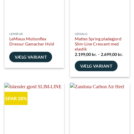
vælges
vælges
på
på
varesiden
varesiden
LEMIEUX
UDSALG
LeMieux Motionflex
Mattes Spring pladegjord
Dressur Gamacher Hvid
Slim-Line Crescent med
elastik
Prisin
2.199,00
kr.
–
2.699,00
kr.
VÆLG VARIANT
2.199,
til
Dette
VÆLG VARIANT
2.699,
vare
Dette
har
vare
flere
har
varianter.
flere
Mulighederne
SPAR 28%
varianter.
kan
Mulighederne
vælges
kan
på
vælges
varesiden
på
varesiden