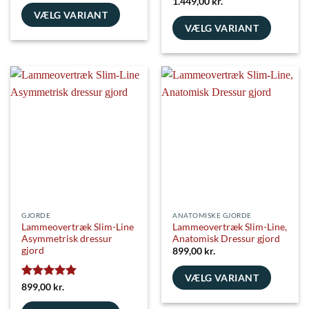
Vurderet
5
1.449,00
kr.
ud af 5
VÆLG VARIANT
VÆLG VARIANT
Dette
Dette
vare
vare
har
har
flere
flere
varianter.
varianter.
Mulighederne
Mulighederne
kan
kan
vælges
vælges
på
på
varesiden
varesiden
GJORDE
ANATOMISKE GJORDE
Lammeovertræk Slim-Line
Lammeovertræk Slim-Line,
Asymmetrisk dressur
Anatomisk Dressur gjord
gjord
899,00
kr.
VÆLG VARIANT
Vurderet
5
899,00
kr.
Dette
ud af 5