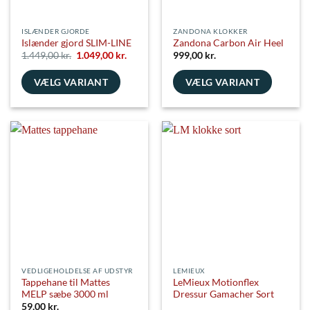
ISLÆNDER GJORDE
ZANDONA KLOKKER
Islænder gjord SLIM-LINE
Zandona Carbon Air Heel
Den
Den
1.449,00
kr.
1.049,00
kr.
999,00
kr.
oprindelige
aktuelle
pris
pris
VÆLG VARIANT
var:
er:
VÆLG VARIANT
1.449,00 kr..
1.049,00 kr..
Dette
Dette
vare
vare
har
har
flere
flere
varianter.
varianter.
Mulighederne
Mulighederne
kan
kan
vælges
vælges
på
på
varesiden
varesiden
VEDLIGEHOLDELSE AF UDSTYR
LEMIEUX
Tappehane til Mattes
LeMieux Motionflex
MELP sæbe 3000 ml
Dressur Gamacher Sort
59,00
kr.