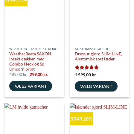
varianter.
kan
Mulighederne
vælges
kan
på
vælges
varesiden
på
varesiden
WEATHERBEETA INSEKTDÆKKENER
ANATOMISKE GJORDE
WeatherBeeta SAXON
Dressur gjord SLIM-LINE,
insekt dækken med
Anatomisk sort læder
Combo Neck og Sø
Unicorn print
Den
Den
489,00
kr.
299,00
kr.
Vurderet
5
1.599,00
kr.
oprindelige
aktuelle
ud af 5
pris
pris
VÆLG VARIANT
var:
er:
VÆLG VARIANT
489,00 kr..
299,00 kr..
Dette
Dette
vare
vare
har
har
flere
flere
SPAR 28%
varianter.
varianter.
Mulighederne
Mulighederne
kan
kan