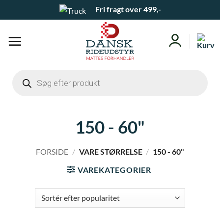
Fortsæt
Fri fragt over 499,-
til
indhold
Products
search
150 - 60"
FORSIDE
/
VARE STØRRELSE
/
150 - 60"
VAREKATEGORIER