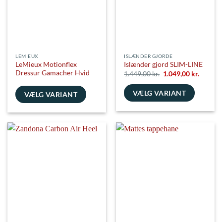
vælges
vælges
på
på
varesiden
varesiden
LEMIEUX
ISLÆNDER GJORDE
LeMieux Motionflex
Islænder gjord SLIM-LINE
Dressur Gamacher Hvid
Den
Den
1.449,00
kr.
1.049,00
kr.
oprindelige
aktuell
pris
pris
VÆLG VARIANT
var:
er:
VÆLG VARIANT
1.449,00 kr..
1.049,00
Dette
Dette
vare
vare
har
har
flere
flere
varianter.
varianter.
Mulighederne
Mulighederne
kan
kan
vælges
vælges
på
på
varesiden
varesiden