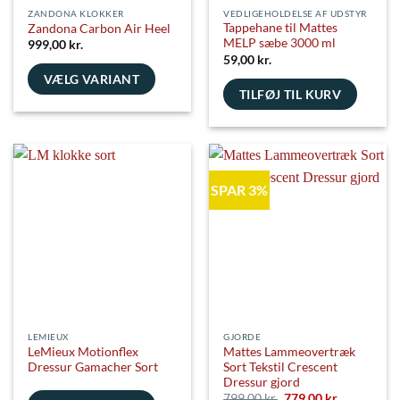
ZANDONA KLOKKER
VEDLIGEHOLDELSE AF UDSTYR
Tappehane til Mattes
Zandona Carbon Air Heel
MELP sæbe 3000 ml
999,00
kr.
59,00
kr.
VÆLG VARIANT
TILFØJ TIL KURV
Dette
vare
har
flere
varianter.
SPAR 3%
Mulighederne
kan
vælges
på
varesiden
LEMIEUX
GJORDE
LeMieux Motionflex
Mattes Lammeovertræk
Dressur Gamacher Sort
Sort Tekstil Crescent
Dressur gjord
Den
Den
799,00
kr.
779,00
kr.