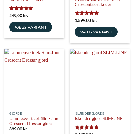
Crescent sort læder
Vurderet
5
249,00
kr.
ud af 5
Vurderet
5
1.599,00
kr.
ud af 5
VÆLG VARIANT
VÆLG VARIANT
Dette
Dette
vare
vare
har
har
flere
flere
varianter.
varianter.
Mulighederne
Mulighederne
kan
kan
vælges
vælges
på
på
varesiden
varesiden
GJORDE
ISLÆNDER GJORDE
Lammeovertræk Slim-Line
Islænder gjord SLIM-LINE
Crescent Dressur gjord
899,00
kr.