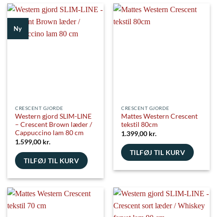
har
har
flere
flere
Ny
varianter.
varianter.
Mulighederne
Mulighederne
kan
kan
vælges
vælges
på
på
varesiden
varesiden
CRESCENT GJORDE
CRESCENT GJORDE
Western gjord SLIM-LINE
Mattes Western Crescent
– Crescent Brown læder /
tekstil 80cm
Cappuccino lam 80 cm
1.399,00
kr.
1.599,00
kr.
TILFØJ TIL KURV
TILFØJ TIL KURV