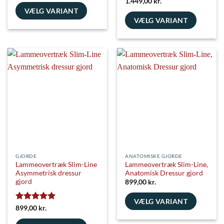
Vurderet
5
1.449,00
kr.
ud af 5
VÆLG VARIANT
VÆLG VARIANT
Dette
Dette
vare
vare
har
har
flere
flere
varianter.
varianter.
Mulighederne
Mulighederne
kan
kan
vælges
vælges
på
på
varesiden
varesiden
GJORDE
ANATOMISKE GJORDE
Lammeovertræk Slim-Line
Lammeovertræk Slim-Line,
Asymmetrisk dressur
Anatomisk Dressur gjord
gjord
899,00
kr.
VÆLG VARIANT
Vurderet
5
899,00
kr.
Dette
ud af 5