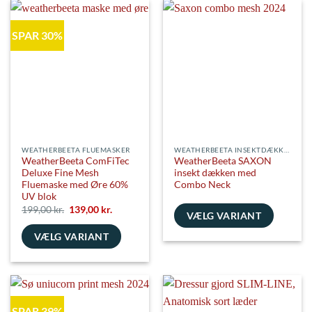
flere
har
varianter.
flere
SPAR 30%
Mulighederne
varianter.
kan
Mulighederne
vælges
kan
på
vælges
varesiden
på
varesiden
WEATHERBEETA FLUEMASKER
WEATHERBEETA INSEKTDÆKKENER
WeatherBeeta ComFiTec
WeatherBeeta SAXON
Deluxe Fine Mesh
insekt dækken med
Fluemaske med Øre 60%
Combo Neck
UV blok
Den
Den
199,00
kr.
139,00
kr.
VÆLG VARIANT
oprindelige
aktuelle
pris
pris
Dette
VÆLG VARIANT
var:
er:
199,00 kr..
139,00 kr..
vare
Dette
har
vare
flere
har
varianter.
flere
Mulighederne
SPAR 39%