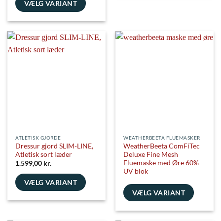
vare
VÆLG VARIANT
har
Dette
flere
vare
varianter.
har
Mulighederne
flere
kan
varianter.
vælges
Mulighederne
på
kan
varesiden
vælges
på
varesiden
ATLETISK GJORDE
WEATHERBEETA FLUEMASKER
Dressur gjord SLIM-LINE,
WeatherBeeta ComFiTec
Atletisk sort læder
Deluxe Fine Mesh
Fluemaske med Øre 60%
1.599,00
kr.
UV blok
VÆLG VARIANT
VÆLG VARIANT
Dette
vare
Dette
har
vare