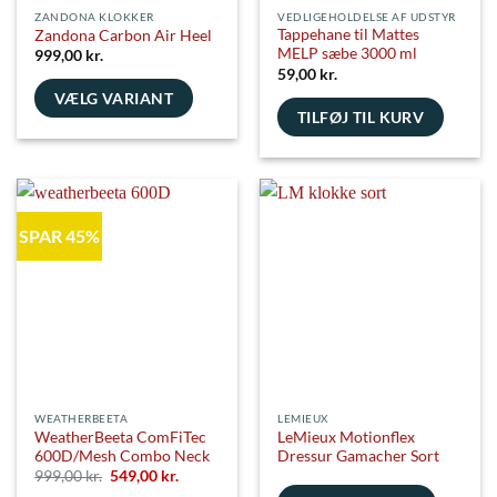
ZANDONA KLOKKER
VEDLIGEHOLDELSE AF UDSTYR
Tappehane til Mattes
Zandona Carbon Air Heel
MELP sæbe 3000 ml
999,00
kr.
59,00
kr.
VÆLG VARIANT
TILFØJ TIL KURV
Dette
vare
har
flere
varianter.
SPAR 45%
Mulighederne
kan
vælges
på
varesiden
WEATHERBEETA
LEMIEUX
WeatherBeeta ComFiTec
LeMieux Motionflex
600D/Mesh Combo Neck
Dressur Gamacher Sort
Den
Den
999,00
kr.
549,00
kr.
oprindelige
aktuelle