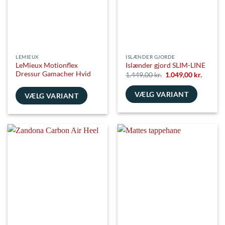
vælges
vælges
på
på
varesiden
varesiden
LEMIEUX
ISLÆNDER GJORDE
LeMieux Motionflex
Islænder gjord SLIM-LINE
Dressur Gamacher Hvid
Den
Den
1.449,00
kr.
1.049,00
kr.
oprindelige
aktuell
pris
pris
VÆLG VARIANT
var:
er:
VÆLG VARIANT
1.449,00 kr..
1.049,00
Dette
Dette
vare
vare
har
har
flere
flere
varianter.
varianter.
Mulighederne
Mulighederne
kan
kan
vælges
vælges
på
på
varesiden
varesiden