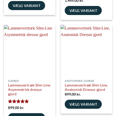
Vurderet
5
1.449,00
kr.
ud af 5
VÆLG VARIANT
VÆLG VARIANT
Dette
Dette
vare
vare
har
har
flere
flere
varianter.
varianter.
Mulighederne
Mulighederne
kan
kan
vælges
vælges
på
på
varesiden
varesiden
GJORDE
ANATOMISKE GJORDE
Lammeovertræk Slim-Line
Lammeovertræk Slim-Line,
Asymmetrisk dressur
Anatomisk Dressur gjord
gjord
899,00
kr.
VÆLG VARIANT
Vurderet
5
899,00
kr.
Dette
ud af 5