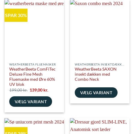
flere
har
varianter.
flere
SPAR 30%
Mulighederne
varianter.
kan
Mulighederne
vælges
kan
på
vælges
varesiden
på
varesiden
WEATHERBEETA FLUEMASKER
WEATHERBEETA INSEKTDÆKKENER
WeatherBeeta ComFiTec
WeatherBeeta SAXON
Deluxe Fine Mesh
insekt dækken med
Fluemaske med Øre 60%
Combo Neck
UV blok
Den
Den
199,00
kr.
139,00
kr.
VÆLG VARIANT
oprindelige
aktuelle
pris
pris
Dette
VÆLG VARIANT
var:
er:
199,00 kr..
139,00 kr..
vare
Dette
har
vare
flere
har
varianter.
flere
Mulighederne
SPAR 39%