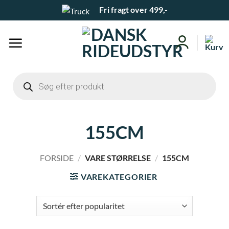
Fortsæt
Fri fragt over 499,-
til
indhold
Products
search
155CM
FORSIDE
/
VARE STØRRELSE
/
155CM
VAREKATEGORIER