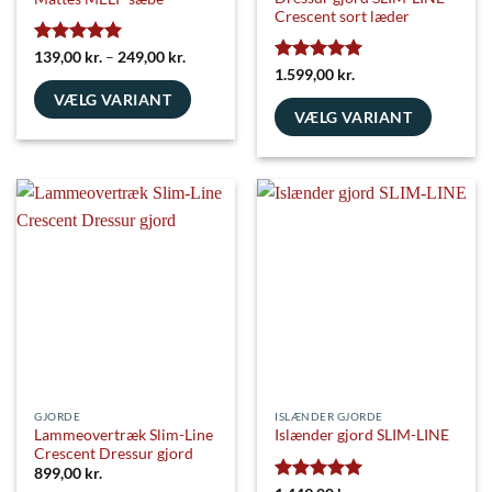
Crescent sort læder
Vurderet
5
Prisinterval:
139,00
kr.
–
249,00
kr.
139,00 kr.
ud af 5
Vurderet
5
1.599,00
kr.
til
ud af 5
VÆLG VARIANT
249,00 kr.
VÆLG VARIANT
Dette
Dette
vare
vare
har
har
flere
flere
varianter.
varianter.
Mulighederne
Mulighederne
kan
kan
vælges
vælges
på
på
varesiden
varesiden
GJORDE
ISLÆNDER GJORDE
Lammeovertræk Slim-Line
Islænder gjord SLIM-LINE
Crescent Dressur gjord
899,00
kr.