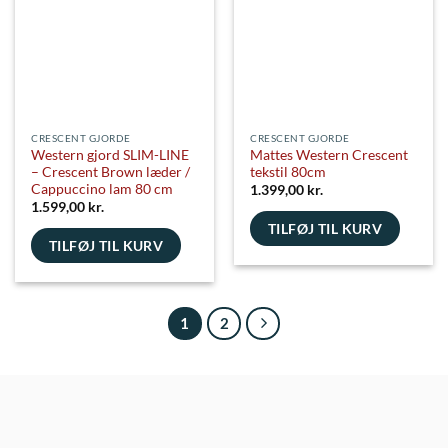
kan
kan
vælges
vælges
på
på
varesiden
varesiden
CRESCENT GJORDE
CRESCENT GJORDE
Western gjord SLIM-LINE
Mattes Western Crescent
– Crescent Brown læder /
tekstil 80cm
Cappuccino lam 80 cm
1.399,00
kr.
1.599,00
kr.
TILFØJ TIL KURV
TILFØJ TIL KURV
1
2