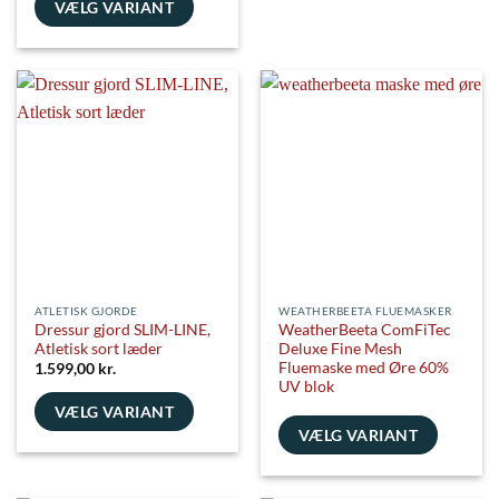
vare
VÆLG VARIANT
har
Dette
flere
vare
varianter.
har
Mulighederne
flere
kan
varianter.
vælges
Mulighederne
på
kan
varesiden
vælges
på
varesiden
ATLETISK GJORDE
WEATHERBEETA FLUEMASKER
Dressur gjord SLIM-LINE,
WeatherBeeta ComFiTec
Atletisk sort læder
Deluxe Fine Mesh
Fluemaske med Øre 60%
1.599,00
kr.
UV blok
VÆLG VARIANT
VÆLG VARIANT
Dette
vare
Dette
har
vare