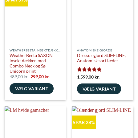
varianter.
kan
Mulighederne
vælges
kan
på
vælges
varesiden
på
varesiden
WEATHERBEETA INSEKTDÆKKENER
ANATOMISKE GJORDE
WeatherBeeta SAXON
Dressur gjord SLIM-LINE,
insekt dækken med
Anatomisk sort læder
Combo Neck og Sø
Unicorn print
Den
Den
489,00
kr.
299,00
kr.
Vurderet
5
1.599,00
kr.
oprindelige
aktuelle
ud af 5
pris
pris
VÆLG VARIANT
var:
er:
VÆLG VARIANT
489,00 kr..
299,00 kr..
Dette
Dette
vare
vare
har
har
flere
flere
SPAR 28%
varianter.
varianter.
Mulighederne
Mulighederne
kan
kan