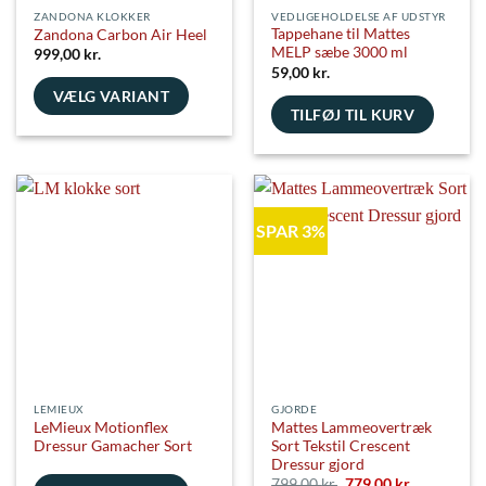
ZANDONA KLOKKER
VEDLIGEHOLDELSE AF UDSTYR
Tappehane til Mattes
Zandona Carbon Air Heel
MELP sæbe 3000 ml
999,00
kr.
59,00
kr.
VÆLG VARIANT
TILFØJ TIL KURV
Dette
vare
har
flere
varianter.
SPAR 3%
Mulighederne
kan
vælges
på
varesiden
LEMIEUX
GJORDE
LeMieux Motionflex
Mattes Lammeovertræk
Dressur Gamacher Sort
Sort Tekstil Crescent
Dressur gjord
Den
Den
799,00
kr.
779,00
kr.