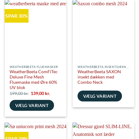
flere
har
varianter.
flere
SPAR 30%
Mulighederne
varianter.
kan
Mulighederne
vælges
kan
på
vælges
varesiden
på
varesiden
WEATHERBEETA FLUEMASKER
WEATHERBEETA INSEKTDÆKKENER
WeatherBeeta ComFiTec
WeatherBeeta SAXON
Deluxe Fine Mesh
insekt dækken med
Fluemaske med Øre 60%
Combo Neck
UV blok
Den
Den
199,00
kr.
139,00
kr.
VÆLG VARIANT
oprindelige
aktuelle
pris
pris
Dette
VÆLG VARIANT
var:
er:
199,00 kr..
139,00 kr..
vare
Dette
har
vare
flere
har
varianter.
flere
Mulighederne
SPAR 39%