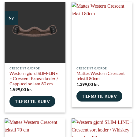
har
har
flere
flere
Ny
varianter.
varianter.
Mulighederne
Mulighederne
kan
kan
vælges
vælges
på
på
varesiden
varesiden
CRESCENT GJORDE
CRESCENT GJORDE
Western gjord SLIM-LINE
Mattes Western Crescent
– Crescent Brown læder /
tekstil 80cm
Cappuccino lam 80 cm
1.399,00
kr.
1.599,00
kr.
TILFØJ TIL KURV
TILFØJ TIL KURV