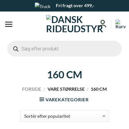
Fortsæt
Fri fragt over 499,-
til
indhold
Products
search
160 CM
FORSIDE
/
VARE STØRRELSE
/
160 CM
VAREKATEGORIER