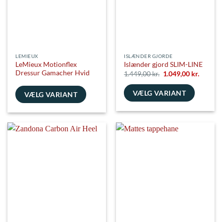
vælges
vælges
på
på
varesiden
varesiden
LEMIEUX
ISLÆNDER GJORDE
LeMieux Motionflex
Islænder gjord SLIM-LINE
Dressur Gamacher Hvid
Den
Den
1.449,00
kr.
1.049,00
kr.
oprindelige
aktuell
pris
pris
VÆLG VARIANT
var:
er:
VÆLG VARIANT
1.449,00 kr..
1.049,00
Dette
Dette
vare
vare
har
har
flere
flere
varianter.
varianter.
Mulighederne
Mulighederne
kan
kan
vælges
vælges
på
på
varesiden
varesiden