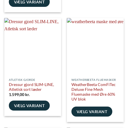
vare
VÆLG VARIANT
har
Dette
flere
vare
varianter.
har
Mulighederne
flere
kan
varianter.
vælges
Mulighederne
på
kan
varesiden
vælges
på
varesiden
ATLETISK GJORDE
WEATHERBEETA FLUEMASKER
Dressur gjord SLIM-LINE,
WeatherBeeta ComFiTec
Atletisk sort læder
Deluxe Fine Mesh
Fluemaske med Øre 60%
1.599,00
kr.
UV blok
VÆLG VARIANT
VÆLG VARIANT
Dette
vare
Dette
har
vare