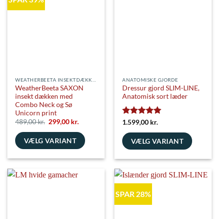
varianter.
kan
Mulighederne
vælges
kan
på
vælges
varesiden
på
varesiden
WEATHERBEETA INSEKTDÆKKENER
ANATOMISKE GJORDE
WeatherBeeta SAXON
Dressur gjord SLIM-LINE,
insekt dækken med
Anatomisk sort læder
Combo Neck og Sø
Unicorn print
Den
Den
489,00
kr.
299,00
kr.
Vurderet
5
1.599,00
kr.
oprindelige
aktuelle
ud af 5
pris
pris
VÆLG VARIANT
var:
er:
VÆLG VARIANT
489,00 kr..
299,00 kr..
Dette
Dette
vare
vare
har
har
flere
flere
SPAR 28%
varianter.
varianter.
Mulighederne
Mulighederne
kan
kan