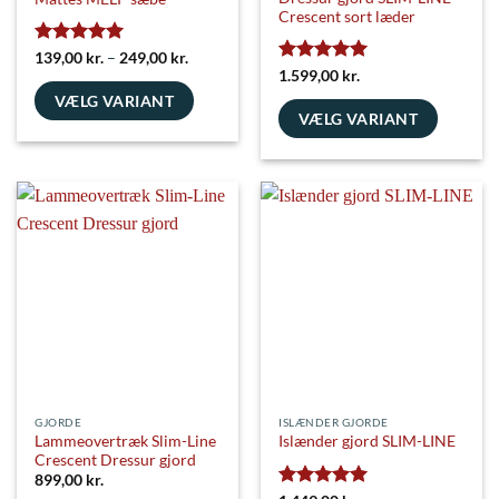
Crescent sort læder
Vurderet
5
Prisinterval:
139,00
kr.
–
249,00
kr.
139,00 kr.
ud af 5
Vurderet
5
1.599,00
kr.
til
ud af 5
VÆLG VARIANT
249,00 kr.
VÆLG VARIANT
Dette
Dette
vare
vare
har
har
flere
flere
varianter.
varianter.
Mulighederne
Mulighederne
kan
kan
vælges
vælges
på
på
varesiden
varesiden
GJORDE
ISLÆNDER GJORDE
Lammeovertræk Slim-Line
Islænder gjord SLIM-LINE
Crescent Dressur gjord
899,00
kr.