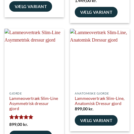
Vurderet
5
1.449,00
kr.
ud af 5
VÆLG VARIANT
VÆLG VARIANT
Dette
Dette
vare
vare
har
har
flere
flere
varianter.
varianter.
Mulighederne
Mulighederne
kan
kan
vælges
vælges
på
på
varesiden
varesiden
GJORDE
ANATOMISKE GJORDE
Lammeovertræk Slim-Line
Lammeovertræk Slim-Line,
Asymmetrisk dressur
Anatomisk Dressur gjord
gjord
899,00
kr.
VÆLG VARIANT
Vurderet
5
899,00
kr.
Dette
ud af 5