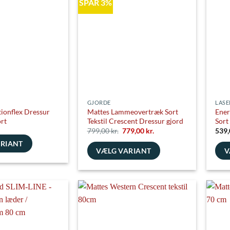
SPAR 3%
Mulighederne
Muli
e
kan
kan
vælges
vælg
på
på
varesiden
vare
GJORDE
LASE
ionflex Dressur
Mattes Lammeovertræk Sort
Ener
rt
Tekstil Crescent Dressur gjord
Sort
Den
Den
799,00
kr.
779,00
kr.
539
oprindelige
aktuelle
ARIANT
pris
pris
VÆLG VARIANT
V
var:
er:
799,00 kr..
779,00 kr..
Dette
Dett
vare
vare
har
har
flere
flere
varianter.
varia
e
Mulighederne
Muli