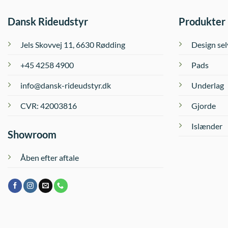
Dansk Rideudstyr
Produkter
Jels Skovvej 11, 6630 Rødding
Design sel
+45 4258 4900
Pads
info@dansk-rideudstyr.dk
Underlag
CVR: 42003816
Gjorde
Islænder
Showroom
Åben efter aftale