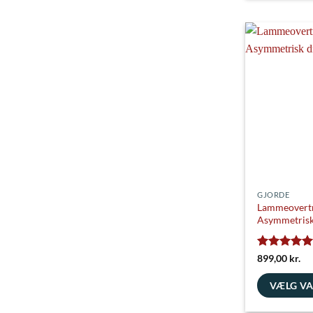
vare
har
flere
varianter.
Mulighedern
kan
vælges
på
varesiden
GJORDE
Lammeovertr
Asymmetrisk
Vurderet
5
899,00
kr.
ud af 5
VÆLG V
Dette