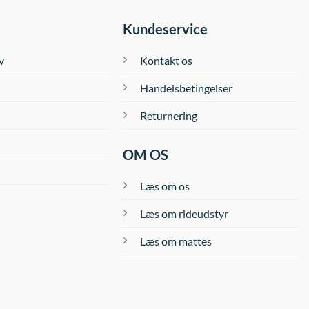
Kundeservice
v
Kontakt os
Handelsbetingelser
Returnering
OM OS
Læs om os
Læs om rideudstyr
Læs om mattes