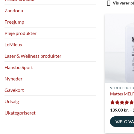
Vis varer p
Zandona
Freejump
Pleje produkter
LeMieux
Laser & Wellness produkter
Hansbo Sport
Nyheder
VEDLIGEHOLD
Gavekort
Mattes MEL
Udsalg
Vurderet
5
139,00
kr.
–
Ukategoriseret
ud af 5
VÆLG V
Dette