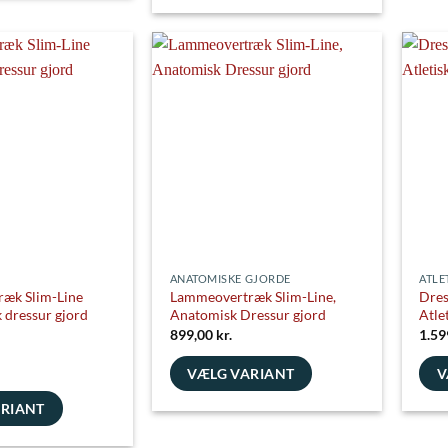
Dette
har
vare
flere
har
varia
flere
Muli
varianter.
e
kan
Mulighederne
vælg
kan
på
vælges
vare
på
varesiden
ANATOMISKE GJORDE
ATLE
æk Slim-Line
Lammeovertræk Slim-Line,
Dres
 dressur gjord
Anatomisk Dressur gjord
Atle
899,00
kr.
1.59
VÆLG VARIANT
V
Dette
Dett
ARIANT
vare
vare
har
har