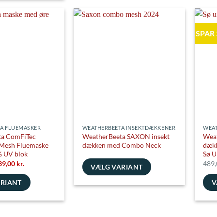
flere
flere
varianter.
varia
SPAR
Mulighederne
Muli
kan
kan
e
vælges
vælg
på
på
varesiden
vare
A FLUEMASKER
WEATHERBEETA INSEKTDÆKKENER
WEAT
ta ComFiTec
WeatherBeeta SAXON insekt
Weat
 Mesh Fluemaske
dækken med Combo Neck
dæk
 UV blok
Sø U
en
Den
39,00
kr.
489
VÆLG VARIANT
prindelige
aktuelle
is
pris
Dette
ARIANT
V
r:
er:
9,00 kr..
139,00 kr..
vare
Dett
har
vare
flere