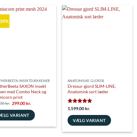
har
flere
nter.
varianter.
 39%
ghederne
Mulighederne
kan
es
vælges
på
siden
varesiden
HERBEETA INSEKTDÆKKENER
ANATOMISKE GJORDE
herBeeta SAXON insekt
Dressur gjord SLIM-LINE,
ken med Combo Neck og
Anatomisk sort læder
nicorn print
Den
Den
,00
kr.
299,00
kr.
oprindelige
aktuelle
Vurderet
5
1.599,00
kr.
pris
pris
ud af 5
ÆLG VARIANT
var:
er:
489,00 kr..
299,00 kr..
VÆLG VARIANT
e
Dette
vare