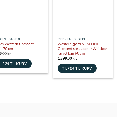
vælges
es
på
varesiden
siden
CENT GJORDE
CRESCENT GJORDE
es Western Crescent
Western gjord SLIM-LINE –
til 70 cm
Crescent sort læder / Whiskey
farvet lam 90 cm
9,00
kr.
1.599,00
kr.
ILFØJ TIL KURV
TILFØJ TIL KURV