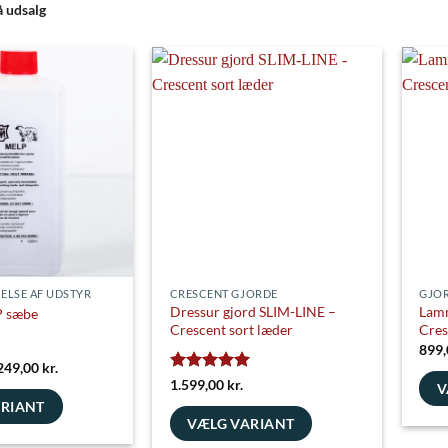
å udsalg
ELSE AF UDSTYR
CRESCENT GJORDE
GJO
Dressur gjord SLIM-LINE –
Lamm
P sæbe
Crescent sort læder
Cres
899
Prisinterval:
249,00
kr.
139,00 kr.
Vurderet
5
1.599,00
kr.
V
til
ud af 5
ARIANT
249,00 kr.
Dett
VÆLG VARIANT
vare