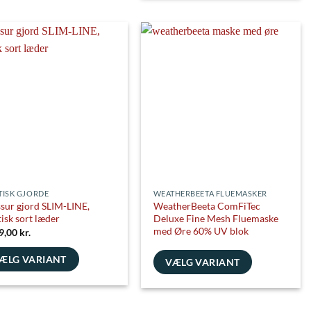
vare
har
flere
nter.
varianter.
ghederne
Mulighederne
kan
es
vælges
på
siden
varesiden
TISK GJORDE
WEATHERBEETA FLUEMASKER
sur gjord SLIM-LINE,
WeatherBeeta ComFiTec
tisk sort læder
Deluxe Fine Mesh Fluemaske
med Øre 60% UV blok
9,00
kr.
ÆLG VARIANT
VÆLG VARIANT
e
Dette
vare