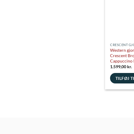
vælges
på
varesiden
CRESCENT GJ
Western gjo
Crescent Br
Cappuccino 
1.599,00
kr.
TILFØJ T