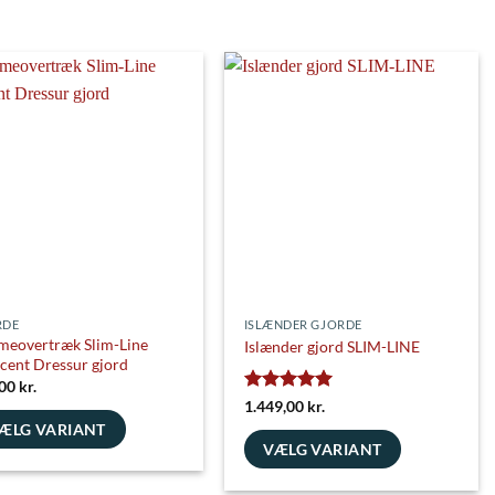
RDE
ISLÆNDER GJORDE
eovertræk Slim-Line
Islænder gjord SLIM-LINE
cent Dressur gjord
,00
kr.
Vurderet
5
1.449,00
kr.
ud af 5
ÆLG VARIANT
VÆLG VARIANT
e
Dette