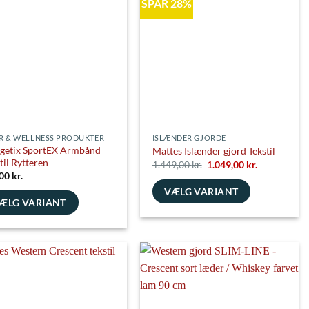
SPAR 28%
ghederne
es
siden
R & WELLNESS PRODUKTER
ISLÆNDER GJORDE
getix SportEX Armbånd
Mattes Islænder gjord Tekstil
 til Rytteren
Den
Den
1.449,00
kr.
1.049,00
kr.
oprindelige
aktuelle
,00
kr.
pris
pris
VÆLG VARIANT
var:
er:
1.449,00 kr..
1.049,00 kr..
ÆLG VARIANT
Dette
e
vare
har
flere
varianter.
nter.
Mulighederne
ghederne
kan