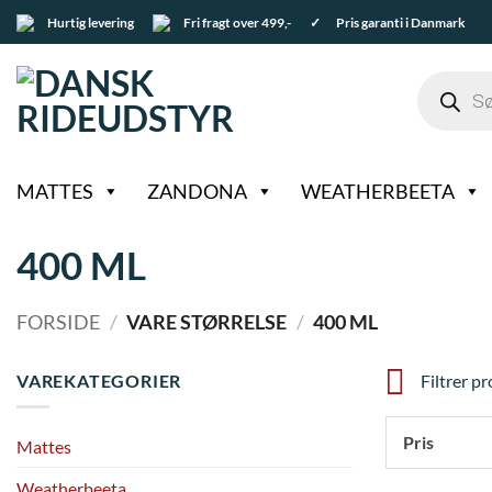
Fortsæt
Hurtig levering
Fri fragt over 499,-
✓ Pris garanti i Danmark
til
indhold
Products
search
MATTES
ZANDONA
WEATHERBEETA
400 ML
FORSIDE
/
VARE STØRRELSE
/
400 ML
VAREKATEGORIER
Filtrer p
Pris
Mattes
Weatherbeeta