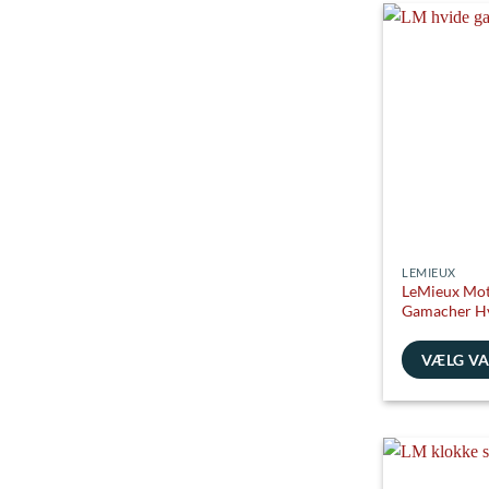
har
flere
varianter.
Mulighedern
kan
vælges
på
varesiden
LEMIEUX
LeMieux Mot
Gamacher H
VÆLG V
Dette
vare
har
flere