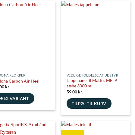
har
flere
nter.
varianter.
ghederne
Mulighederne
kan
es
vælges
på
siden
varesiden
DONA KLOKKER
VEDLIGEHOLDELSE AF UDSTYR
Tappehane til Mattes MELP
ona Carbon Air Heel
sæbe 3000 ml
,00
kr.
59,00
kr.
ÆLG VARIANT
TILFØJ TIL KURV
e
nter.