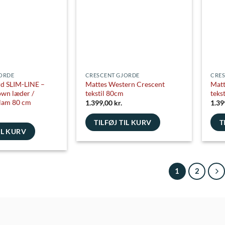
kan
kan
vælges
vælg
på
på
varesiden
vare
ORDE
CRESCENT GJORDE
CRES
rd SLIM-LINE –
Mattes Western Crescent
Matt
own læder /
tekstil 80cm
teks
lam 80 cm
1.399,00
kr.
1.39
TILFØJ TIL KURV
T
IL KURV
1
2