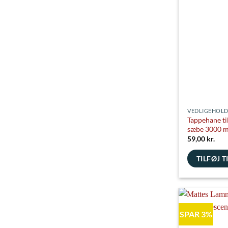
flere
varianter.
Mulighedern
kan
vælges
på
varesiden
VEDLIGEHOLD
Tappehane t
sæbe 3000 m
59,00
kr.
TILFØJ T
SPAR 3%