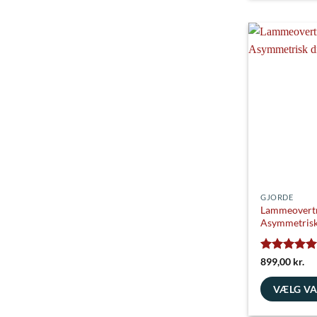
vare
har
flere
varianter.
Mulighedern
kan
vælges
på
varesiden
GJORDE
Lammeovertr
Asymmetrisk
Vurderet
5
899,00
kr.
ud af 5
VÆLG V
Dette