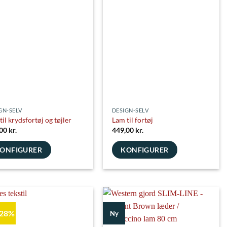
ghederne
Mulighederne
kan
es
vælges
på
siden
varesiden
GN-SELV
DESIGN-SELV
til krydsfortøj og tøjler
Lam til fortøj
,00
kr.
449,00
kr.
ONFIGURER
KONFIGURER
 28%
Ny