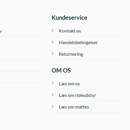
vælges
på
på
vare
varesiden
Kundeservice
v
Kontakt os
Handelsbetingelser
Returnering
OM OS
Læs om os
Læs om rideudstyr
Læs om mattes