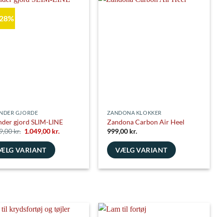
flere
varianter.
 28%
nter.
Mulighederne
ghederne
kan
vælges
es
på
varesiden
siden
NDER GJORDE
ZANDONA KLOKKER
nder gjord SLIM-LINE
Zandona Carbon Air Heel
Den
Den
9,00
kr.
1.049,00
kr.
999,00
kr.
oprindelige
aktuelle
pris
pris
ÆLG VARIANT
VÆLG VARIANT
var:
er:
1.449,00 kr..
1.049,00 kr..
e
Dette
vare
har
flere
nter.
varianter.