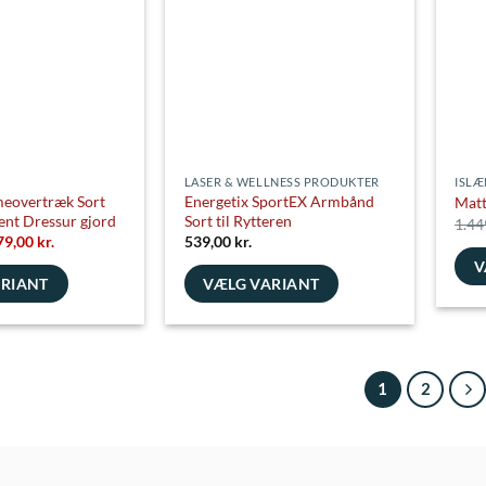
kan
vælges
på
varesiden
LASER & WELLNESS PRODUKTER
ISLÆ
eovertræk Sort
Energetix SportEX Armbånd
Matt
cent Dressur gjord
Sort til Rytteren
1.44
en
Den
79,00
kr.
539,00
kr.
prindelige
aktuelle
V
is
pris
ARIANT
VÆLG VARIANT
r:
er:
Dett
9,00 kr..
779,00 kr..
Dette
vare
vare
har
har
flere
1
2
flere
varia
varianter.
Muli
e
Mulighederne
kan
kan
vælg