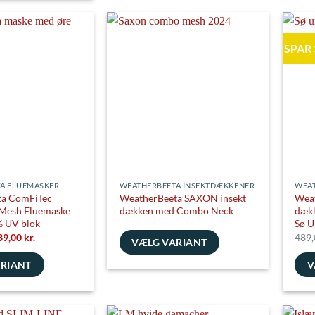
flere
flere
varianter.
varia
SPAR
Mulighederne
Muli
kan
kan
e
vælges
vælg
på
på
varesiden
vare
A FLUEMASKER
WEATHERBEETA INSEKTDÆKKENER
WEAT
ta ComFiTec
WeatherBeeta SAXON insekt
Weat
 Mesh Fluemaske
dækken med Combo Neck
dæk
 UV blok
Sø U
en
Den
39,00
kr.
489
VÆLG VARIANT
prindelige
aktuelle
is
pris
Dette
ARIANT
V
r:
er:
9,00 kr..
139,00 kr..
vare
Dett
har
vare
flere