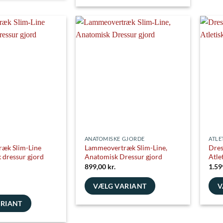
Dette
har
vare
flere
har
varia
flere
Muli
varianter.
e
kan
Mulighederne
vælg
kan
på
vælges
vare
på
varesiden
ANATOMISKE GJORDE
ATLE
æk Slim-Line
Lammeovertræk Slim-Line,
Dres
 dressur gjord
Anatomisk Dressur gjord
Atle
899,00
kr.
1.59
VÆLG VARIANT
V
Dette
Dett
ARIANT
vare
vare
har
har