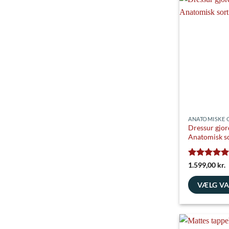
har
flere
varianter.
Mulighedern
kan
vælges
på
varesiden
ANATOMISKE 
Dressur gjor
Anatomisk s
Vurderet
5
1.599,00
kr.
ud af 5
VÆLG V
Dette
vare
har