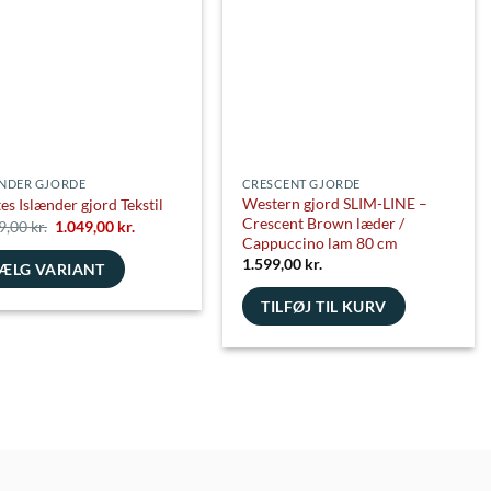
NDER GJORDE
CRESCENT GJORDE
Western gjord SLIM-LINE –
es Islænder gjord Tekstil
Crescent Brown læder /
Den
Den
9,00
kr.
1.049,00
kr.
oprindelige
aktuelle
Cappuccino lam 80 cm
pris
pris
1.599,00
kr.
ÆLG VARIANT
var:
er:
1.449,00 kr..
1.049,00 kr..
e
TILFØJ TIL KURV
nter.
ghederne
es