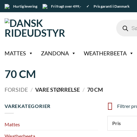
Fortsæt
Hurtig levering
Fri fragt over 499,-
✓ Pris garanti i Danmark
til
indhold
Products
search
MATTES
ZANDONA
WEATHERBEETA
70 CM
FORSIDE
/
VARE STØRRELSE
/
70 CM
VAREKATEGORIER
Filtrer p
Pris
Mattes
Weatherbeeta