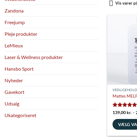
Vis varer p
Zandona
Freejump
Pleje produkter
LeMieux
Laser & Wellness produkter
Hansbo Sport
Nyheder
VEDLIGEHOLD
Gavekort
Mattes MEL
Udsalg
Vurderet
5
139,00
kr.
–
Ukategoriseret
ud af 5
VÆLG V
Dette