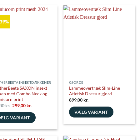
har
flere
nter.
varianter.
 39%
ghederne
Mulighederne
kan
es
vælges
på
siden
varesiden
HERBEETA INSEKTDÆKKENER
GJORDE
herBeeta SAXON insekt
Lammeovertræk Slim-Line
ken med Combo Neck og
Atletisk Dressur gjord
nicorn print
899,00
kr.
Den
Den
,00
kr.
299,00
kr.
oprindelige
aktuelle
VÆLG VARIANT
pris
pris
ÆLG VARIANT
var:
er:
Dette
489,00 kr..
299,00 kr..
e
vare
har