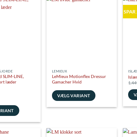
har
varianter.
flere
SPAR
Mulighederne
varia
kan
e
Muli
vælges
kan
på
vælg
varesiden
på
vare
GJORDE
LEMIEUX
ISLÆ
d SLIM-LINE,
LeMieux Motionflex Dressur
Islæ
ort læder
Gamacher Hvid
1.44
V
VÆLG VARIANT
Dett
Dette
vare
ARIANT
vare
har
har
flere
flere
varia
varianter.