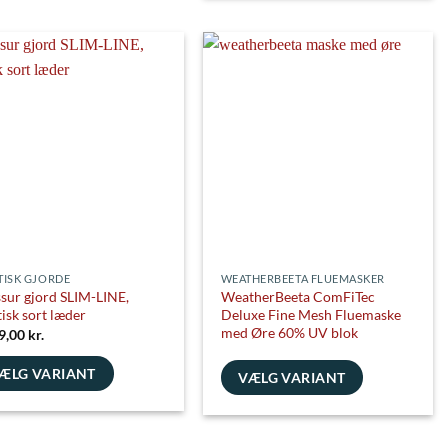
vare
har
flere
nter.
varianter.
ghederne
Mulighederne
kan
es
vælges
på
siden
varesiden
TISK GJORDE
WEATHERBEETA FLUEMASKER
sur gjord SLIM-LINE,
WeatherBeeta ComFiTec
tisk sort læder
Deluxe Fine Mesh Fluemaske
med Øre 60% UV blok
9,00
kr.
ÆLG VARIANT
VÆLG VARIANT
e
Dette
vare