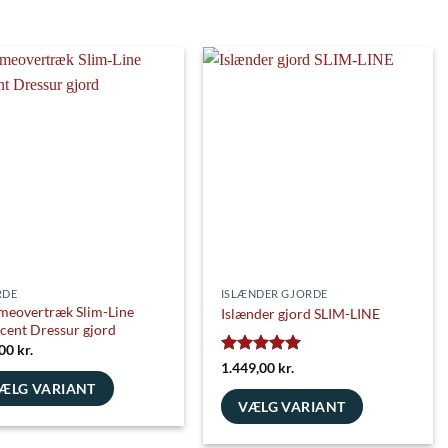
RDE
ISLÆNDER GJORDE
eovertræk Slim-Line
Islænder gjord SLIM-LINE
cent Dressur gjord
,00
kr.
Vurderet
5
1.449,00
kr.
ud af 5
ÆLG VARIANT
VÆLG VARIANT
e
Dette