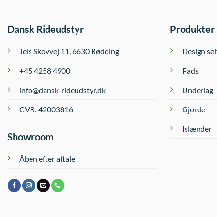
vælges
på
varesiden
Dansk Rideudstyr
Produkter
Jels Skovvej 11, 6630 Rødding
Design sel
+45 4258 4900
Pads
info@dansk-rideudstyr.dk
Underlag
CVR: 42003816
Gjorde
Islænder
Showroom
Åben efter aftale