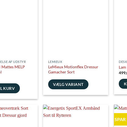
Muli
Mulighederne
kan
kan
vælg
vælges
e
på
på
vare
varesiden
ELSE AF UDSTYR
LEMIEUX
DESI
il Mattes MELP
LeMieux Motionflex Dressur
Lam 
l
Gamacher Sort
499
K
VÆLG VARIANT
IL KURV
Dette
vare
har
flere
varianter.
SPAR
Mulighederne