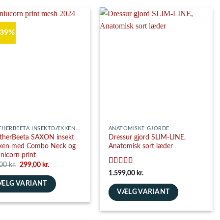
har
flere
nter.
varianter.
 39%
ghederne
Mulighederne
kan
es
vælges
på
siden
varesiden
WEATHERBEETA INSEKTDÆKKENER
ANATOMISKE GJORDE
herBeeta SAXON insekt
Dressur gjord SLIM-LINE,
ken med Combo Neck og
Anatomisk sort læder
nicorn print
Den
Den
,00
kr.
299,00
kr.
oprindelige
aktuelle
Vurderet
5
1.599,00
kr.
pris
pris
ud af 5
ÆLG VARIANT
var:
er:
489,00 kr..
299,00 kr..
VÆLG VARIANT
e
Dette
vare