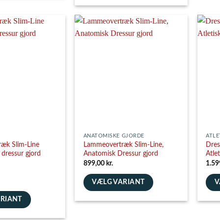
Dette
har
vare
flere
har
varia
flere
Muli
varianter.
e
kan
Mulighederne
vælg
kan
på
vælges
vare
på
varesiden
ANATOMISKE GJORDE
ATLE
æk Slim-Line
Lammeovertræk Slim-Line,
Dres
dressur gjord
Anatomisk Dressur gjord
Atle
899,00
kr.
1.59
VÆLG VARIANT
V
Dette
Dett
ARIANT
vare
vare
har
har