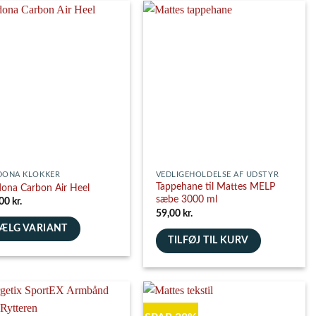
har
flere
nter.
varianter.
ghederne
Mulighederne
kan
es
vælges
på
siden
varesiden
DONA KLOKKER
VEDLIGEHOLDELSE AF UDSTYR
Tappehane til Mattes MELP
ona Carbon Air Heel
sæbe 3000 ml
,00
kr.
59,00
kr.
ÆLG VARIANT
TILFØJ TIL KURV
e
nter.