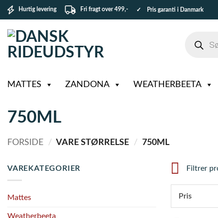
Fortsæt
Hurtig levering
Fri fragt over 499,-
✓ Pris garanti i Danmark
til
indhold
Products
search
MATTES
ZANDONA
WEATHERBEETA
750ML
FORSIDE
/
VARE STØRRELSE
/
750ML
VAREKATEGORIER
Filtrer p
Pris
Mattes
Weatherbeeta