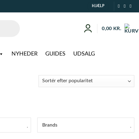
HJÆLP
0,00
KR.
NYHEDER
GUIDES
UDSALG
Brands