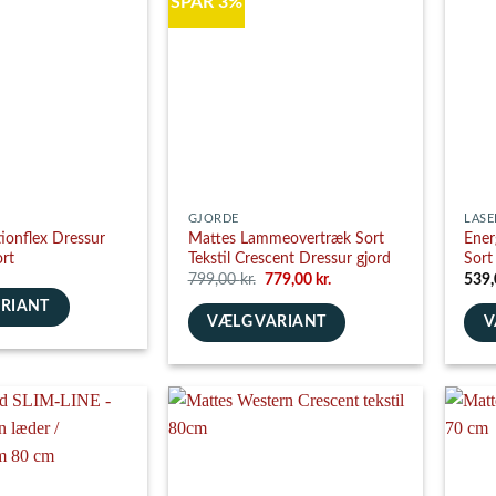
SPAR 3%
Mulighederne
Muli
e
kan
kan
vælges
vælg
på
på
varesiden
vare
GJORDE
LASE
ionflex Dressur
Mattes Lammeovertræk Sort
Ener
rt
Tekstil Crescent Dressur gjord
Sort
Den
Den
799,00
kr.
779,00
kr.
539
oprindelige
aktuelle
ARIANT
pris
pris
VÆLG VARIANT
V
var:
er:
799,00 kr..
779,00 kr..
Dette
Dett
vare
vare
har
har
flere
flere
varianter.
varia
e
Mulighederne
Muli