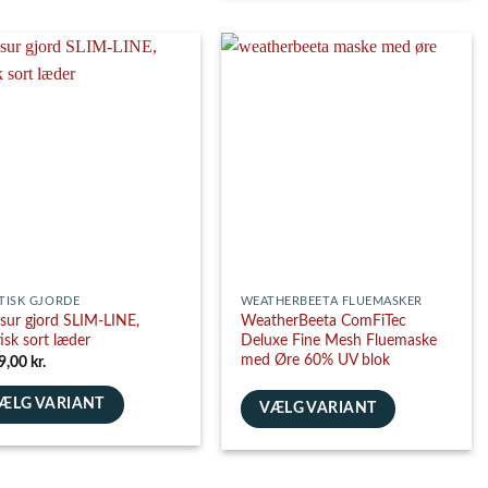
vare
har
flere
nter.
varianter.
ghederne
Mulighederne
kan
es
vælges
på
siden
varesiden
TISK GJORDE
WEATHERBEETA FLUEMASKER
sur gjord SLIM-LINE,
WeatherBeeta ComFiTec
tisk sort læder
Deluxe Fine Mesh Fluemaske
med Øre 60% UV blok
9,00
kr.
ÆLG VARIANT
VÆLG VARIANT
e
Dette
vare