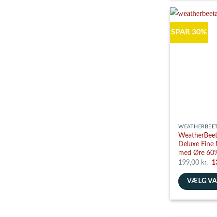
vare
har
flere
SPAR 30%
varianter.
Mulighedern
kan
vælges
på
varesiden
WEATHERBEE
WeatherBeet
Deluxe Fine
med Øre 60%
D
199,00
kr.
1
o
pr
VÆLG V
va
1
Dette
vare