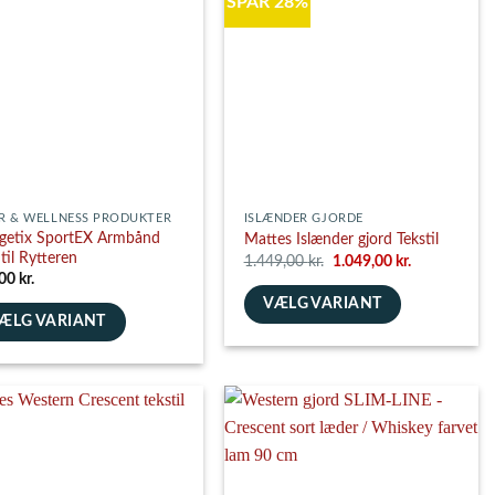
SPAR 28%
ghederne
es
siden
R & WELLNESS PRODUKTER
ISLÆNDER GJORDE
getix SportEX Armbånd
Mattes Islænder gjord Tekstil
 til Rytteren
Den
Den
1.449,00
kr.
1.049,00
kr.
oprindelige
aktuelle
,00
kr.
pris
pris
VÆLG VARIANT
var:
er:
1.449,00 kr..
1.049,00 kr..
ÆLG VARIANT
Dette
e
vare
har
flere
varianter.
nter.
Mulighederne
ghederne
kan