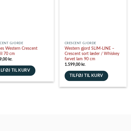
vælges
es
på
varesiden
siden
CENT GJORDE
CRESCENT GJORDE
es Western Crescent
Western gjord SLIM-LINE –
til 70 cm
Crescent sort læder / Whiskey
farvet lam 90 cm
9,00
kr.
1.599,00
kr.
ILFØJ TIL KURV
TILFØJ TIL KURV