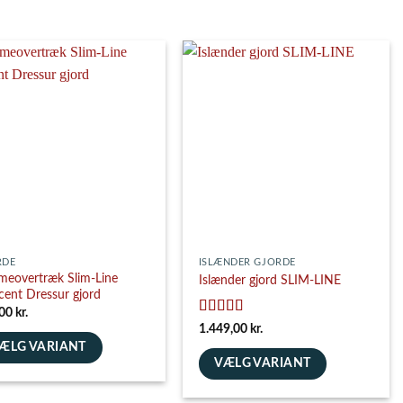
RDE
ISLÆNDER GJORDE
eovertræk Slim-Line
Islænder gjord SLIM-LINE
cent Dressur gjord
,00
kr.
Vurderet
5
1.449,00
kr.
ud af 5
ÆLG VARIANT
VÆLG VARIANT
e
Dette