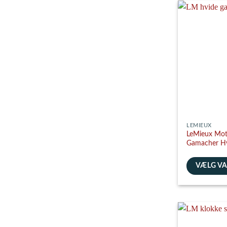
har
flere
varianter.
Mulighedern
kan
vælges
på
varesiden
LEMIEUX
LeMieux Mot
Gamacher H
VÆLG V
Dette
vare
har
flere
varianter.