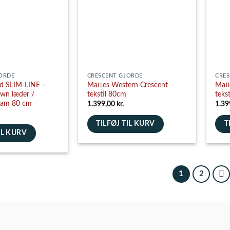
kan
kan
vælges
vælg
på
på
varesiden
vare
ORDE
CRESCENT GJORDE
CRES
rd SLIM-LINE –
Mattes Western Crescent
Matt
own læder /
tekstil 80cm
teks
lam 80 cm
1.399,00
kr.
1.39
TILFØJ TIL KURV
T
IL KURV
1
2