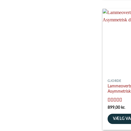
vare
har
flere
varianter.
Mulighedern
kan
vælges
på
varesiden
GJORDE
Lammeovertr
Asymmetrisk 
Vurderet
5
899,00
kr.
ud af 5
VÆLG V
Dette