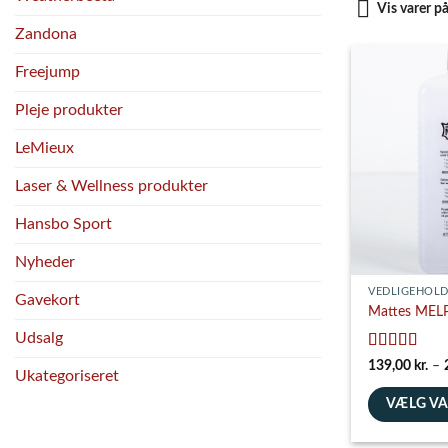
Vis varer p
Zandona
Freejump
Pleje produkter
LeMieux
Laser & Wellness produkter
Hansbo Sport
Nyheder
VEDLIGEHOLD
Gavekort
Mattes MEL
Udsalg
Vurderet
5
139,00
kr.
–
Ukategoriseret
ud af 5
VÆLG V
Dette