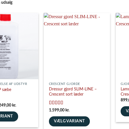
å udsalg
ELSE AF UDSTYR
CRESCENT GJORDE
GJO
Dressur gjord SLIM-LINE –
Lamm
P sæbe
Crescent sort læder
Cres
899
Prisinterval:
249,00
kr.
139,00 kr.
Vurderet
5
1.599,00
kr.
V
til
ud af 5
ARIANT
249,00 kr.
Dett
VÆLG VARIANT
vare