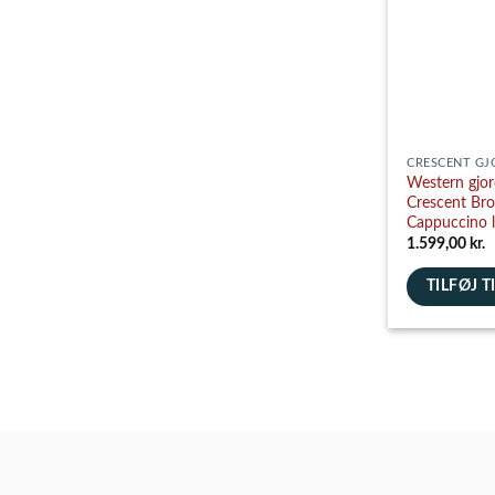
vælges
på
varesiden
CRESCENT GJ
Western gjo
Crescent Br
Cappuccino 
1.599,00
kr.
TILFØJ T