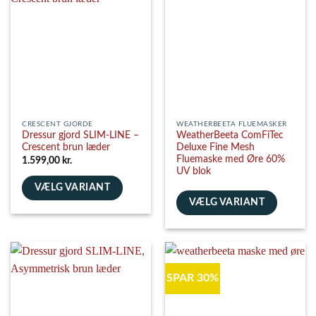
varianter.
varianter.
Mulighederne
Mulighederne
kan
kan
vælges
vælges
på
på
varesiden
varesiden
CRESCENT GJORDE
WEATHERBEETA FLUEMASKER
Dressur gjord SLIM-LINE –
WeatherBeeta ComFiTec
Crescent brun læder
Deluxe Fine Mesh
Fluemaske med Øre 60%
1.599,00
kr.
UV blok
VÆLG VARIANT
VÆLG VARIANT
Dette
vare
Dette
har
vare
flere
har
varianter.
flere
SPAR 30%
Mulighederne
varianter.
kan
Mulighederne
vælges
kan