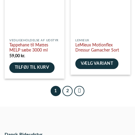
kan
kan
vælges
vælges
på
på
varesiden
varesiden
VEDLIGEHOLDELSE AF UDSTYR
LEMIEUX
Tappehane til Mattes
LeMieux Motionflex
MELP sæbe 3000 ml
Dressur Gamacher Sort
59,00
kr.
VÆLG VARIANT
TILFØJ TIL KURV
Dette
vare
har
flere
1
2
varianter.
Mulighederne
kan
vælges
på
varesiden
Dansk Rideudstyr