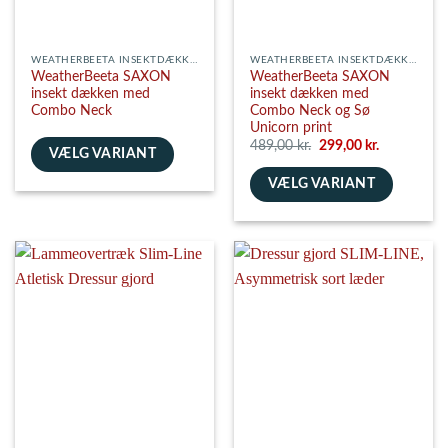
varesiden
WEATHERBEETA INSEKTDÆKKENER
WEATHERBEETA INSEKTDÆKKENER
WeatherBeeta SAXON
WeatherBeeta SAXON
insekt dækken med
insekt dækken med
Combo Neck
Combo Neck og Sø
Unicorn print
Den
Den
489,00
kr.
299,00
kr.
VÆLG VARIANT
oprindelige
aktuelle
pris
pris
Dette
VÆLG VARIANT
var:
er:
489,00 kr..
299,00 kr..
vare
Dette
har
vare
flere
har
varianter.
flere
Mulighederne
varianter.
kan
Mulighederne
vælges
kan
på
vælges
varesiden
på
varesiden