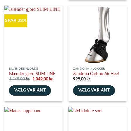
vare
har
har
flere
flere
varianter.
SPAR 28%
varianter.
Mulighederne
Mulighederne
kan
kan
vælges
vælges
på
på
varesiden
varesiden
ISLÆNDER GJORDE
ZANDONA KLOKKER
Islænder gjord SLIM-LINE
Zandona Carbon Air Heel
Den
Den
1.449,00
kr.
1.049,00
kr.
999,00
kr.
oprindelige
aktuelle
pris
pris
VÆLG VARIANT
var:
er:
VÆLG VARIANT
1.449,00 kr..
1.049,00 kr..
Dette
Dette
vare
vare
har
har
flere
flere
varianter.
varianter.
Mulighederne
Mulighederne