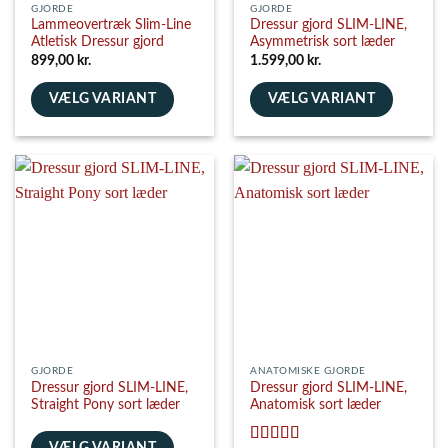
GJORDE
GJORDE
Lammeovertræk Slim-Line
Dressur gjord SLIM-LINE,
Atletisk Dressur gjord
Asymmetrisk sort læder
899,00
kr.
1.599,00
kr.
VÆLG VARIANT
VÆLG VARIANT
Dette
Dette
vare
vare
har
har
flere
flere
varianter.
varianter.
Mulighederne
Mulighederne
kan
kan
vælges
vælges
på
på
varesiden
varesiden
GJORDE
ANATOMISKE GJORDE
Dressur gjord SLIM-LINE,
Dressur gjord SLIM-LINE,
Straight Pony sort læder
Anatomisk sort læder