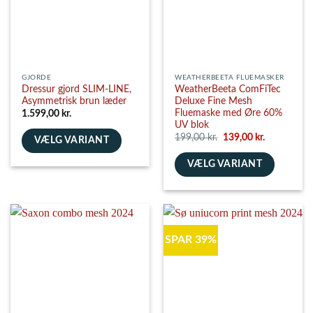
på
vælges
varesiden
på
varesiden
GJORDE
WEATHERBEETA FLUEMASKER
Dressur gjord SLIM-LINE,
WeatherBeeta ComFiTec
Asymmetrisk brun læder
Deluxe Fine Mesh
Fluemaske med Øre 60%
1.599,00
kr.
UV blok
Den
Den
199,00
kr.
139,00
kr.
VÆLG VARIANT
oprindelige
aktuelle
pris
pris
Dette
VÆLG VARIANT
var:
er:
199,00 kr..
139,00 kr..
vare
Dette
har
vare
flere
har
varianter.
flere
Mulighederne
SPAR 39%
varianter.
kan
Mulighederne
vælges
kan
på
vælges
varesiden
på