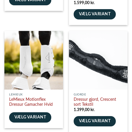
VÆLG VARIANT
Vurderet
5
1.599,00
kr.
ud af 5
Dette
vare
VÆLG VARIANT
har
Dette
flere
vare
varianter.
har
Mulighederne
flere
kan
varianter.
vælges
Mulighederne
på
kan
varesiden
vælges
på
varesiden
LEMIEUX
GJORDE
LeMieux Motionflex
Dressur gjord, Crescent
Dressur Gamacher Hvid
sort Tekstil
1.399,00
kr.
VÆLG VARIANT
VÆLG VARIANT
Dette
Dette
vare