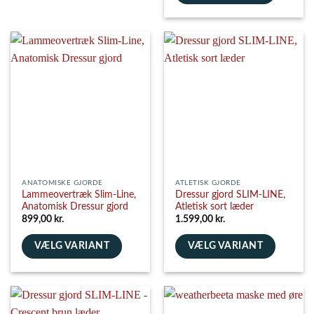
vare
Dette
har
vare
flere
har
varianter.
flere
Mulighederne
varianter.
kan
Mulighederne
vælges
kan
på
vælges
varesiden
på
varesiden
ANATOMISKE GJORDE
ATLETISK GJORDE
Lammeovertræk Slim-Line,
Dressur gjord SLIM-LINE,
Anatomisk Dressur gjord
Atletisk sort læder
899,00
kr.
1.599,00
kr.
VÆLG VARIANT
VÆLG VARIANT
Dette
Dette
vare
vare
har
har
flere
flere