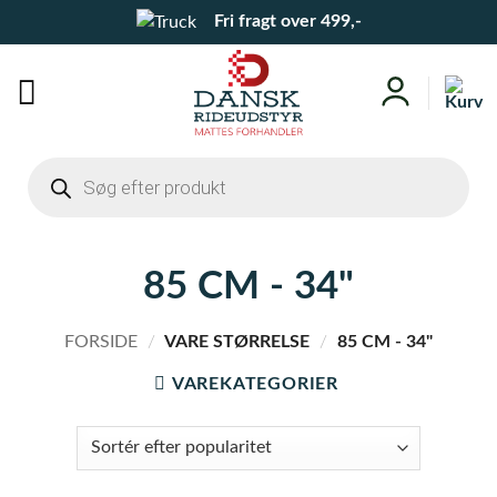
Fortsæt
Fri fragt over 499,-
til
indhold
Products
search
85 CM - 34"
FORSIDE
/
VARE STØRRELSE
/
85 CM - 34"
VAREKATEGORIER