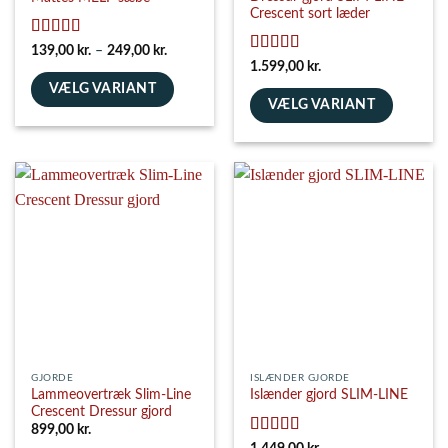
Crescent sort læder
Vurderet
5
Prisinterval:
139,00
kr.
–
249,00
kr.
139,00 kr.
ud af 5
Vurderet
5
1.599,00
kr.
til
ud af 5
VÆLG VARIANT
249,00 kr.
VÆLG VARIANT
Dette
Dette
vare
vare
har
har
flere
flere
varianter.
varianter.
Mulighederne
Mulighederne
kan
kan
vælges
vælges
på
på
varesiden
varesiden
GJORDE
ISLÆNDER GJORDE
Lammeovertræk Slim-Line
Islænder gjord SLIM-LINE
Crescent Dressur gjord
899,00
kr.
Vurderet
5