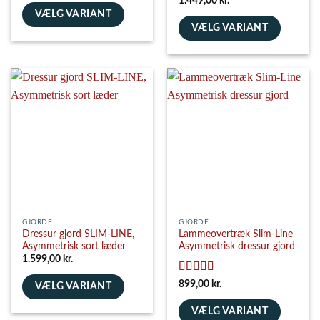
1.449,00
kr.
ud af 5
VÆLG VARIANT
VÆLG VARIANT
Dette
Dette
vare
vare
har
har
flere
flere
varianter.
varianter.
Mulighederne
Mulighederne
kan
kan
vælges
vælges
på
på
varesiden
varesiden
GJORDE
GJORDE
Dressur gjord SLIM-LINE,
Lammeovertræk Slim-Line
Asymmetrisk sort læder
Asymmetrisk dressur gjord
1.599,00
kr.
Vurderet
5
899,00
kr.
VÆLG VARIANT
ud af 5
Dette
VÆLG VARIANT