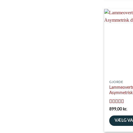
vare
har
flere
varianter.
Mulighedern
kan
vælges
på
varesiden
GJORDE
Lammeovertr
Asymmetrisk 
Vurderet
5
899,00
kr.
ud af 5
VÆLG V
Dette