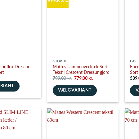
SPAR 3%
Mulighederne
Muli
e
kan
kan
vælges
vælg
på
på
varesiden
vare
GJORDE
LASE
ionflex Dressur
Mattes Lammeovertræk Sort
Ener
rt
Tekstil Crescent Dressur gjord
Sort
Den
Den
799,00
kr.
779,00
kr.
539
oprindelige
aktuelle
ARIANT
pris
pris
VÆLG VARIANT
V
var:
er:
799,00 kr..
779,00 kr..
Dette
Dett
vare
vare
har
har
flere
flere
varianter.
varia
e
Mulighederne
Muli