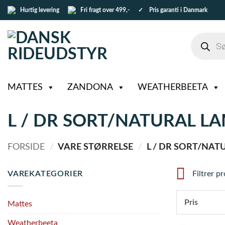
Fortsæt
Hurtig levering
Fri fragt over 499,-
✓ Pris garanti i Danmark
til
indhold
Products
search
MATTES
ZANDONA
WEATHERBEETA
L / DR SORT/NATURAL L
FORSIDE
/
VARE STØRRELSE
/
L / DR SORT/NAT
VAREKATEGORIER
Filtrer p
Pris
Mattes
Weatherbeeta