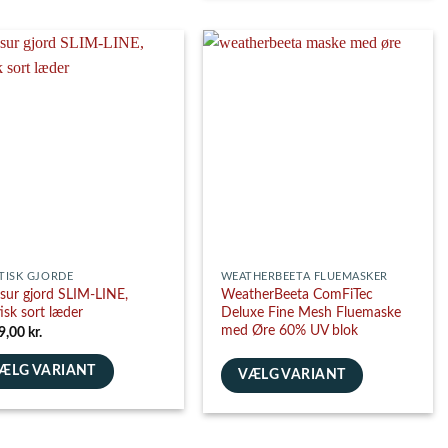
vare
har
flere
nter.
varianter.
ghederne
Mulighederne
kan
es
vælges
på
siden
varesiden
TISK GJORDE
WEATHERBEETA FLUEMASKER
sur gjord SLIM-LINE,
WeatherBeeta ComFiTec
tisk sort læder
Deluxe Fine Mesh Fluemaske
med Øre 60% UV blok
9,00
kr.
ÆLG VARIANT
VÆLG VARIANT
e
Dette
vare