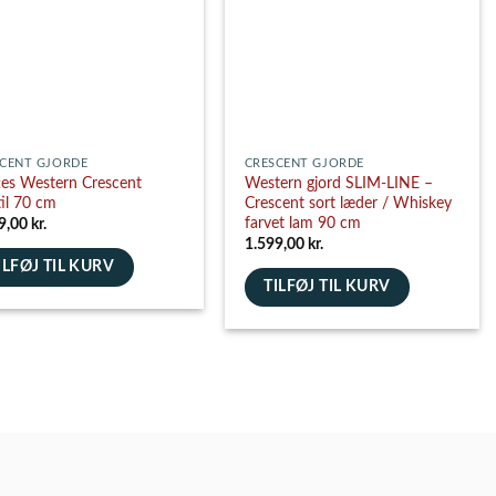
vælges
es
på
varesiden
siden
CENT GJORDE
CRESCENT GJORDE
es Western Crescent
Western gjord SLIM-LINE –
til 70 cm
Crescent sort læder / Whiskey
farvet lam 90 cm
9,00
kr.
1.599,00
kr.
ILFØJ TIL KURV
TILFØJ TIL KURV