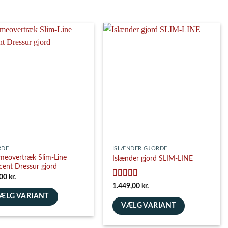
RDE
ISLÆNDER GJORDE
eovertræk Slim-Line
Islænder gjord SLIM-LINE
cent Dressur gjord
,00
kr.
Vurderet
5
1.449,00
kr.
ud af 5
ÆLG VARIANT
VÆLG VARIANT
e
Dette