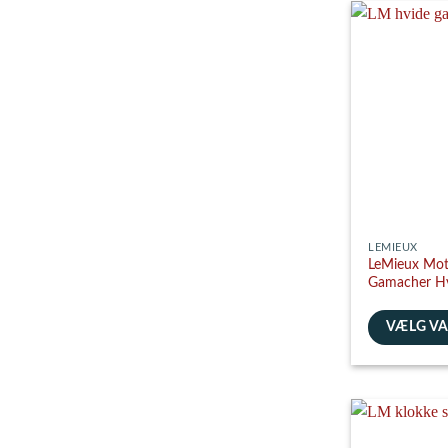
har
flere
varianter.
Mulighedern
kan
vælges
på
varesiden
LEMIEUX
LeMieux Mot
Gamacher H
VÆLG V
Dette
vare
har
flere
varianter.