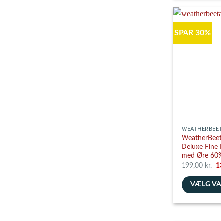
vare
har
flere
SPAR 30%
varianter.
Mulighedern
kan
vælges
på
varesiden
WEATHERBEE
WeatherBeet
Deluxe Fine
med Øre 60%
D
199,00
kr.
1
o
pr
VÆLG V
va
1
Dette
vare