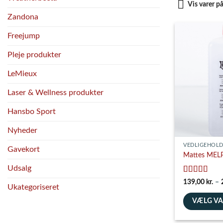
Vis varer p
Zandona
Freejump
Pleje produkter
LeMieux
Laser & Wellness produkter
Hansbo Sport
Nyheder
VEDLIGEHOLD
Gavekort
Mattes MEL
Udsalg
Vurderet
5
139,00
kr.
–
Ukategoriseret
ud af 5
VÆLG V
Dette