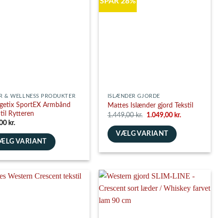
SPAR 28%
ghederne
es
siden
R & WELLNESS PRODUKTER
ISLÆNDER GJORDE
getix SportEX Armbånd
Mattes Islænder gjord Tekstil
 til Rytteren
Den
Den
1.449,00
kr.
1.049,00
kr.
oprindelige
aktuelle
,00
kr.
pris
pris
VÆLG VARIANT
var:
er:
1.449,00 kr..
1.049,00 kr..
ÆLG VARIANT
Dette
e
vare
har
flere
varianter.
nter.
Mulighederne
ghederne
kan