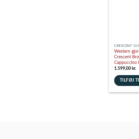
vælges
på
varesiden
CRESCENT GJ
Western gjo
Crescent Br
Cappuccino 
1.599,00
kr.
TILFØJ T