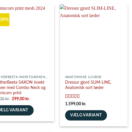
har
flere
nter.
varianter.
 39%
ghederne
Mulighederne
kan
es
vælges
på
siden
varesiden
WEATHERBEETA INSEKTDÆKKENER
ANATOMISKE GJORDE
herBeeta SAXON insekt
Dressur gjord SLIM-LINE,
ken med Combo Neck og
Anatomisk sort læder
nicorn print
Den
Den
,00
kr.
299,00
kr.
oprindelige
aktuelle
Vurderet
5
1.599,00
kr.
pris
pris
ud af 5
ÆLG VARIANT
var:
er:
489,00 kr..
299,00 kr..
VÆLG VARIANT
e
Dette
vare