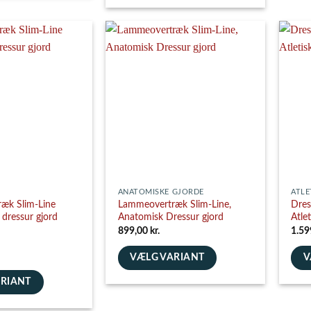
Dette
har
vare
flere
har
varia
flere
Muli
varianter.
e
kan
Mulighederne
vælg
kan
på
vælges
vare
på
varesiden
ANATOMISKE GJORDE
ATLE
æk Slim-Line
Lammeovertræk Slim-Line,
Dres
dressur gjord
Anatomisk Dressur gjord
Atle
899,00
kr.
1.59
VÆLG VARIANT
V
Dette
Dett
ARIANT
vare
vare
har
har