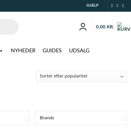
HJÆLP
0,00
KR.
NYHEDER
GUIDES
UDSALG
Brands