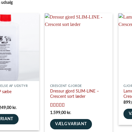
å udsalg
ELSE AF UDSTYR
CRESCENT GJORDE
GJO
Dressur gjord SLIM-LINE –
Lamm
P sæbe
Crescent sort læder
Cres
899
Prisinterval:
249,00
kr.
139,00 kr.
Vurderet
5
1.599,00
kr.
V
til
ud af 5
ARIANT
249,00 kr.
Dett
VÆLG VARIANT
vare