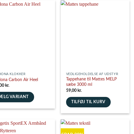
har
flere
nter.
varianter.
ghederne
Mulighederne
kan
es
vælges
på
siden
varesiden
DONA KLOKKER
VEDLIGEHOLDELSE AF UDSTYR
Tappehane til Mattes MELP
ona Carbon Air Heel
sæbe 3000 ml
,00
kr.
59,00
kr.
ÆLG VARIANT
TILFØJ TIL KURV
e
nter.