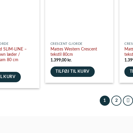
kan
kan
vælges
vælg
på
på
varesiden
vare
ORDE
CRESCENT GJORDE
CRES
rd SLIM-LINE –
Mattes Western Crescent
Matt
own læder /
tekstil 80cm
teks
lam 80 cm
1.399,00
kr.
1.39
TILFØJ TIL KURV
T
IL KURV
1
2