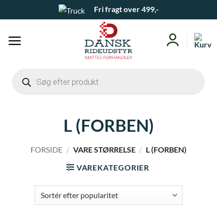
Fortsæt
Fri fragt over 499,-
til
indhold
Products
search
L (FORBEN)
FORSIDE
/
VARE STØRRELSE
/
L (FORBEN)
VAREKATEGORIER