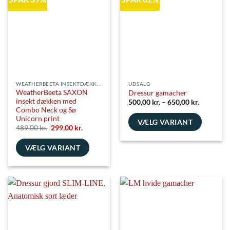
varianter.
kan
Mulighederne
vælges
kan
på
vælges
varesiden
på
varesiden
WEATHERBEETA INSEKTDÆKKENER
UDSALG
WeatherBeeta SAXON
Dressur gamacher
insekt dækken med
Prisinterv
500,00
kr.
–
650,00
kr.
500,00 kr
Combo Neck og Sø
til
Unicorn print
VÆLG VARIANT
650,00 kr
Den
Den
489,00
kr.
299,00
kr.
oprindelige
aktuelle
Dette
pris
pris
vare
VÆLG VARIANT
var:
er:
489,00 kr..
299,00 kr..
har
Dette
flere
vare
varianter.
har
Mulighederne
flere
kan
varianter.
vælges
Mulighederne
på
kan