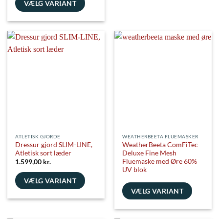
vare
VÆLG VARIANT
har
Dette
flere
vare
varianter.
har
Mulighederne
flere
kan
varianter.
vælges
Mulighederne
på
kan
varesiden
vælges
på
varesiden
ATLETISK GJORDE
WEATHERBEETA FLUEMASKER
Dressur gjord SLIM-LINE,
WeatherBeeta ComFiTec
Atletisk sort læder
Deluxe Fine Mesh
Fluemaske med Øre 60%
1.599,00
kr.
UV blok
VÆLG VARIANT
VÆLG VARIANT
Dette
vare
Dette
har
vare