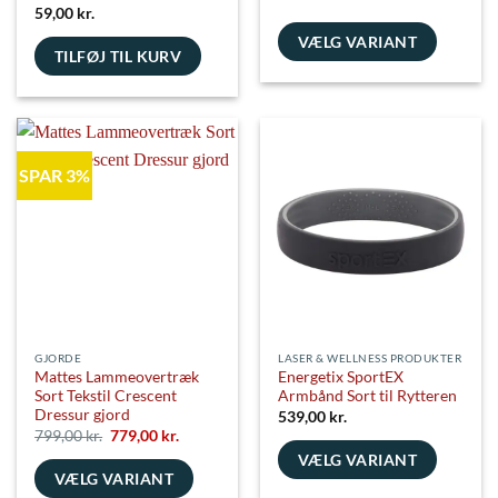
59,00
kr.
VÆLG VARIANT
TILFØJ TIL KURV
Dette
vare
har
flere
varianter.
SPAR 3%
Mulighederne
kan
vælges
på
varesiden
GJORDE
LASER & WELLNESS PRODUKTER
Mattes Lammeovertræk
Energetix SportEX
Sort Tekstil Crescent
Armbånd Sort til Rytteren
Dressur gjord
539,00
kr.
Den
Den
799,00
kr.
779,00
kr.
oprindelige
aktuelle
VÆLG VARIANT
pris
pris
VÆLG VARIANT
var:
er:
Dette
799,00 kr..
779,00 kr..