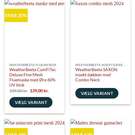
flere
har
varianter.
flere
SPAR 30%
Mulighederne
varianter.
kan
Mulighederne
vælges
kan
på
vælges
varesiden
på
varesiden
WEATHERBEETA FLUEMASKER
WEATHERBEETA INSEKTDÆKKENER
WeatherBeeta ComFiTec
WeatherBeeta SAXON
Deluxe Fine Mesh
insekt dækken med
Fluemaske med Øre 60%
Combo Neck
UV blok
Den
Den
199,00
kr.
139,00
kr.
VÆLG VARIANT
oprindelige
aktuelle
pris
pris
Dette
VÆLG VARIANT
var:
er:
199,00 kr..
139,00 kr..
vare
Dette
har
vare
flere
har
varianter.
flere
Mulighederne
SPAR 39%
SPAR 62%