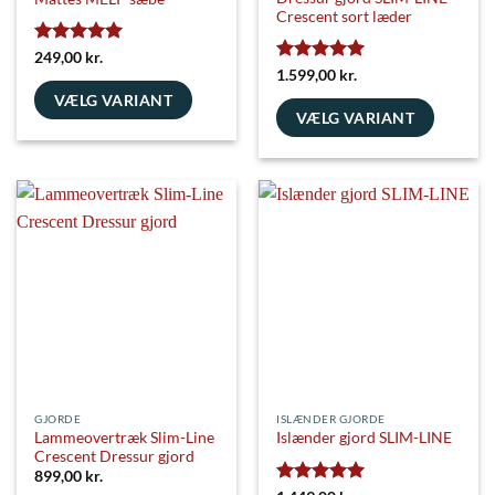
Crescent sort læder
Vurderet
5
249,00
kr.
ud af 5
Vurderet
5
1.599,00
kr.
ud af 5
VÆLG VARIANT
VÆLG VARIANT
Dette
Dette
vare
vare
har
har
flere
flere
varianter.
varianter.
Mulighederne
Mulighederne
kan
kan
vælges
vælges
på
på
varesiden
varesiden
GJORDE
ISLÆNDER GJORDE
Lammeovertræk Slim-Line
Islænder gjord SLIM-LINE
Crescent Dressur gjord
899,00
kr.