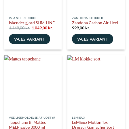
varesiden
ISLÆNDER GJORDE
ZANDONA KLOKKER
Islænder gjord SLIM-LINE
Zandona Carbon Air Heel
Den
Den
1.449,00
kr.
1.049,00
kr.
999,00
kr.
oprindelige
aktuelle
pris
pris
VÆLG VARIANT
var:
er:
VÆLG VARIANT
1.449,00 kr..
1.049,00 kr..
Dette
Dette
vare
vare
har
har
flere
flere
varianter.
varianter.
Mulighederne
Mulighederne
kan
kan
vælges
vælges
på
på
varesiden
varesiden
VEDLIGEHOLDELSE AF UDSTYR
LEMIEUX
Tappehane til Mattes
LeMieux Motionflex
MELP sæbe 3000 ml
Dressur Gamacher Sort