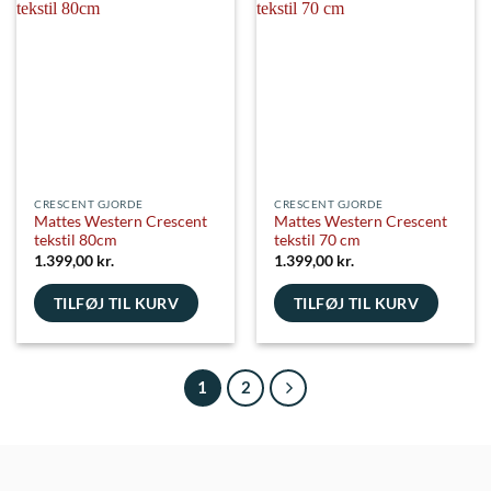
varianter.
Mulighederne
kan
vælges
på
varesiden
CRESCENT GJORDE
CRESCENT GJORDE
Mattes Western Crescent
Mattes Western Crescent
tekstil 80cm
tekstil 70 cm
1.399,00
kr.
1.399,00
kr.
TILFØJ TIL KURV
TILFØJ TIL KURV
1
2