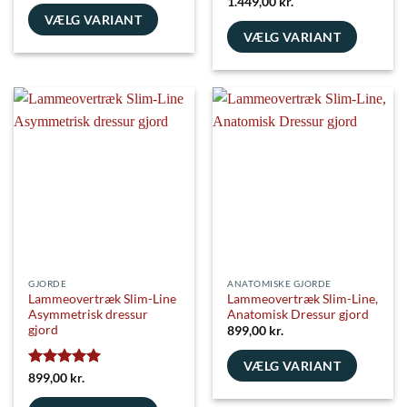
Vurderet
5
1.449,00
kr.
ud af 5
VÆLG VARIANT
VÆLG VARIANT
Dette
Dette
vare
vare
har
har
flere
flere
varianter.
varianter.
Mulighederne
Mulighederne
kan
kan
vælges
vælges
på
på
varesiden
varesiden
GJORDE
ANATOMISKE GJORDE
Lammeovertræk Slim-Line
Lammeovertræk Slim-Line,
Asymmetrisk dressur
Anatomisk Dressur gjord
gjord
899,00
kr.
VÆLG VARIANT
Vurderet
5
899,00
kr.
Dette
ud af 5