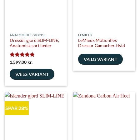
varesiden
vælges
på
varesiden
ANATOMISKE GJORDE
LEMIEUX
Dressur gjord SLIM-LINE,
LeMieux Motionflex
Anatomisk sort læder
Dressur Gamacher Hvid
VÆLG VARIANT
Vurderet
5
1.599,00
kr.
ud af 5
Dette
VÆLG VARIANT
vare
har
Dette
flere
vare
varianter.
har
Mulighederne
flere
kan
SPAR 28%
varianter.
vælges
Mulighederne
på
kan
varesiden
vælges
på