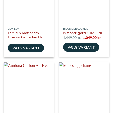
vælges
vælges
på
på
varesiden
varesiden
LEMIEUX
ISLÆNDER GJORDE
LeMieux Motionflex
Islænder gjord SLIM-LINE
Dressur Gamacher Hvid
Den
Den
1.449,00
kr.
1.049,00
kr.
oprindelige
aktuell
pris
pris
VÆLG VARIANT
var:
er:
VÆLG VARIANT
1.449,00 kr..
1.049,00
Dette
Dette
vare
vare
har
har
flere
flere
varianter.
varianter.
Mulighederne
Mulighederne
kan
kan
vælges
vælges
på
på
varesiden
varesiden