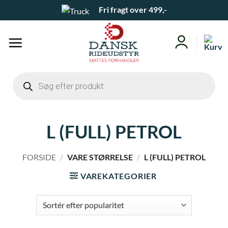
Fortsæt
Fri fragt over 499,-
til
indhold
Products
search
L (FULL) PETROL
FORSIDE
/
VARE STØRRELSE
/
L (FULL) PETROL
VAREKATEGORIER