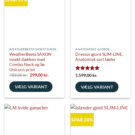
varianter.
kan
Mulighederne
vælges
kan
på
vælges
varesiden
på
varesiden
WEATHERBEETA INSEKTDÆKKENER
ANATOMISKE GJORDE
WeatherBeeta SAXON
Dressur gjord SLIM-LINE,
insekt dækken med
Anatomisk sort læder
Combo Neck og Sø
Unicorn print
Den
Den
489,00
kr.
299,00
kr.
Vurderet
5
1.599,00
kr.
oprindelige
aktuelle
ud af 5
pris
pris
VÆLG VARIANT
var:
er:
VÆLG VARIANT
489,00 kr..
299,00 kr..
Dette
Dette
vare
vare
har
har
flere
flere
SPAR 28%
varianter.
varianter.
Mulighederne
Mulighederne
kan
kan