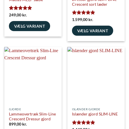
Crescent sort læder
Vurderet
5
249,00
kr.
ud af 5
Vurderet
5
1.599,00
kr.
ud af 5
VÆLG VARIANT
VÆLG VARIANT
Dette
Dette
vare
vare
har
har
flere
flere
varianter.
varianter.
Mulighederne
Mulighederne
kan
kan
vælges
vælges
på
på
varesiden
varesiden
GJORDE
ISLÆNDER GJORDE
Lammeovertræk Slim-Line
Islænder gjord SLIM-LINE
Crescent Dressur gjord
899,00
kr.