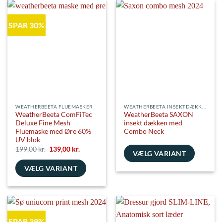
flere
har
varianter.
flere
SPAR 30%
Mulighederne
varianter.
kan
Mulighederne
vælges
kan
på
vælges
varesiden
på
varesiden
WEATHERBEETA FLUEMASKER
WEATHERBEETA INSEKTDÆKKENER
WeatherBeeta ComFiTec
WeatherBeeta SAXON
Deluxe Fine Mesh
insekt dækken med
Fluemaske med Øre 60%
Combo Neck
UV blok
Den
Den
199,00
kr.
139,00
kr.
VÆLG VARIANT
oprindelige
aktuelle
pris
pris
Dette
VÆLG VARIANT
var:
er:
199,00 kr..
139,00 kr..
vare
Dette
har
vare
flere
har
varianter.
flere
Mulighederne
SPAR 39%