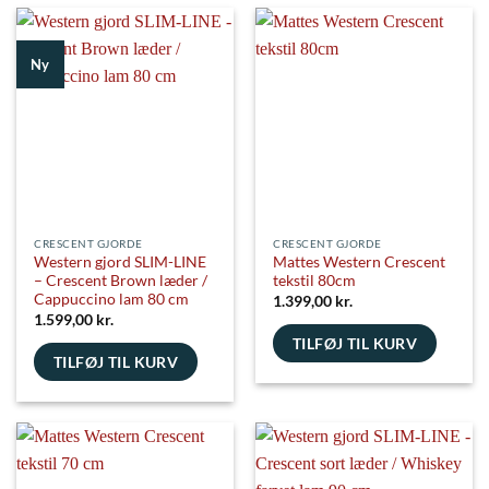
har
har
flere
flere
Ny
varianter.
varianter.
Mulighederne
Mulighederne
kan
kan
vælges
vælges
på
på
varesiden
varesiden
CRESCENT GJORDE
CRESCENT GJORDE
Western gjord SLIM-LINE
Mattes Western Crescent
– Crescent Brown læder /
tekstil 80cm
Cappuccino lam 80 cm
1.399,00
kr.
1.599,00
kr.
TILFØJ TIL KURV
TILFØJ TIL KURV