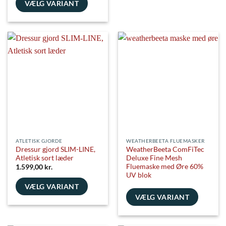
vare
VÆLG VARIANT
har
Dette
flere
vare
varianter.
har
Mulighederne
flere
kan
varianter.
vælges
Mulighederne
på
kan
varesiden
vælges
på
varesiden
ATLETISK GJORDE
WEATHERBEETA FLUEMASKER
Dressur gjord SLIM-LINE,
WeatherBeeta ComFiTec
Atletisk sort læder
Deluxe Fine Mesh
Fluemaske med Øre 60%
1.599,00
kr.
UV blok
VÆLG VARIANT
VÆLG VARIANT
Dette
vare
Dette
har
vare