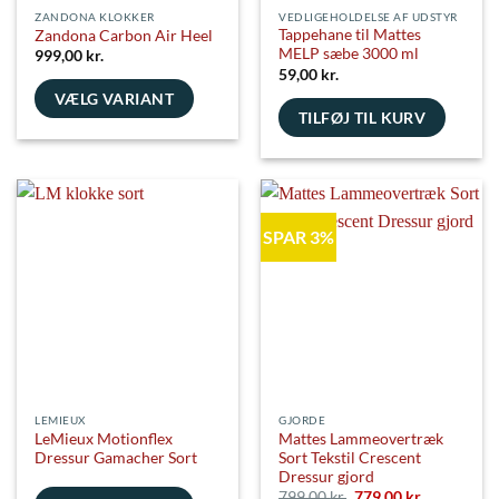
ZANDONA KLOKKER
VEDLIGEHOLDELSE AF UDSTYR
Tappehane til Mattes
Zandona Carbon Air Heel
MELP sæbe 3000 ml
999,00
kr.
59,00
kr.
VÆLG VARIANT
TILFØJ TIL KURV
Dette
vare
har
flere
varianter.
SPAR 3%
Mulighederne
kan
vælges
på
varesiden
LEMIEUX
GJORDE
LeMieux Motionflex
Mattes Lammeovertræk
Dressur Gamacher Sort
Sort Tekstil Crescent
Dressur gjord
Den
Den
799,00
kr.
779,00
kr.