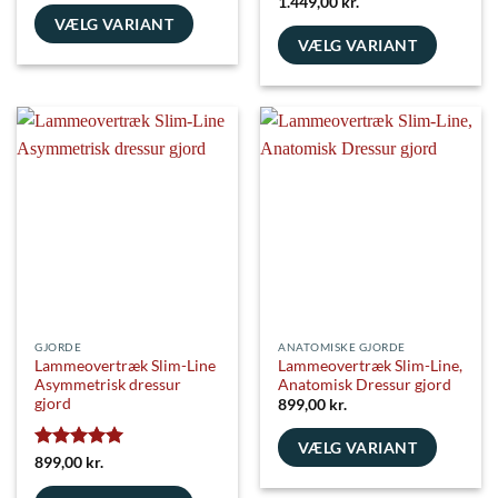
Vurderet
5
1.449,00
kr.
ud af 5
VÆLG VARIANT
VÆLG VARIANT
Dette
Dette
vare
vare
har
har
flere
flere
varianter.
varianter.
Mulighederne
Mulighederne
kan
kan
vælges
vælges
på
på
varesiden
varesiden
GJORDE
ANATOMISKE GJORDE
Lammeovertræk Slim-Line
Lammeovertræk Slim-Line,
Asymmetrisk dressur
Anatomisk Dressur gjord
gjord
899,00
kr.
VÆLG VARIANT
Vurderet
5
899,00
kr.
Dette
ud af 5