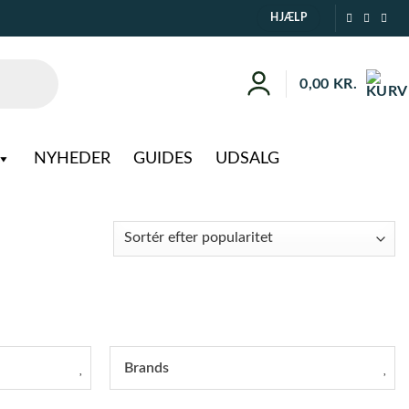
HJÆLP
0,00
KR.
NYHEDER
GUIDES
UDSALG
Brands