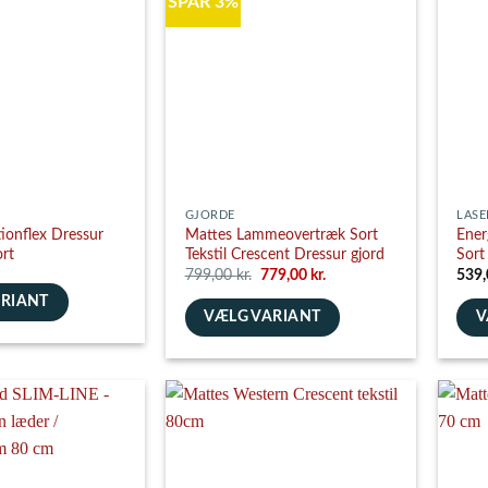
SPAR 3%
Mulighederne
Muli
e
kan
kan
vælges
vælg
på
på
varesiden
vare
GJORDE
LASE
ionflex Dressur
Mattes Lammeovertræk Sort
Ener
rt
Tekstil Crescent Dressur gjord
Sort
Den
Den
799,00
kr.
779,00
kr.
539
oprindelige
aktuelle
ARIANT
pris
pris
VÆLG VARIANT
V
var:
er:
799,00 kr..
779,00 kr..
Dette
Dett
vare
vare
har
har
flere
flere
varianter.
varia
e
Mulighederne
Muli