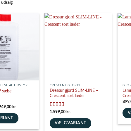
å udsalg
ELSE AF UDSTYR
CRESCENT GJORDE
GJO
Dressur gjord SLIM-LINE –
Lamm
P sæbe
Crescent sort læder
Cres
899
Prisinterval:
249,00
kr.
139,00 kr.
Vurderet
5
1.599,00
kr.
V
til
ud af 5
ARIANT
249,00 kr.
Dett
VÆLG VARIANT
vare