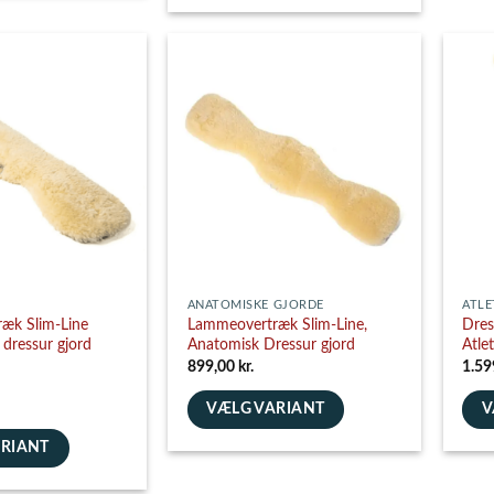
Dette
har
vare
flere
har
varia
flere
Muli
varianter.
e
kan
Mulighederne
vælg
kan
på
vælges
vare
på
varesiden
ANATOMISKE GJORDE
ATLE
æk Slim-Line
Lammeovertræk Slim-Line,
Dres
dressur gjord
Anatomisk Dressur gjord
Atle
899,00
kr.
1.59
VÆLG VARIANT
V
Dette
Dett
ARIANT
vare
vare
har
har