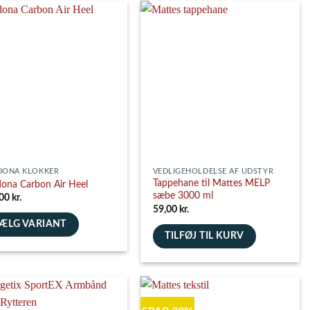
har
flere
nter.
varianter.
ghederne
Mulighederne
kan
es
vælges
på
siden
varesiden
DONA KLOKKER
VEDLIGEHOLDELSE AF UDSTYR
Tappehane til Mattes MELP
ona Carbon Air Heel
sæbe 3000 ml
,00
kr.
59,00
kr.
ÆLG VARIANT
TILFØJ TIL KURV
e
nter.