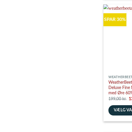
vare
har
flere
SPAR 30%
varianter.
Mulighedern
kan
vælges
på
varesiden
WEATHERBEE
WeatherBeet
Deluxe Fine
med Øre 60%
D
199,00
kr.
1
o
pr
VÆLG V
va
1
Dette
vare