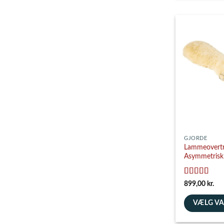
vare
har
flere
varianter.
Mulighedern
kan
vælges
på
varesiden
GJORDE
Lammeovertr
Asymmetrisk 
Vurderet
5
899,00
kr.
ud af 5
VÆLG V
Dette