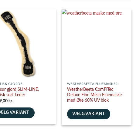
vare
har
flere
nter.
varianter.
ghederne
Mulighederne
kan
es
vælges
på
siden
varesiden
TISK GJORDE
WEATHERBEETA FLUEMASKER
sur gjord SLIM-LINE,
WeatherBeeta ComFiTec
tisk sort læder
Deluxe Fine Mesh Fluemaske
med Øre 60% UV blok
9,00
kr.
ÆLG VARIANT
VÆLG VARIANT
e
Dette
vare