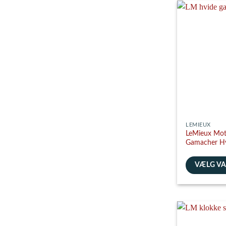
har
flere
varianter.
Mulighedern
kan
vælges
på
varesiden
LEMIEUX
LeMieux Mot
Gamacher H
VÆLG V
Dette
vare
har
flere
varianter.