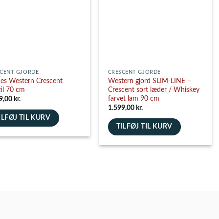
vælges
es
på
varesiden
siden
CENT GJORDE
CRESCENT GJORDE
es Western Crescent
Western gjord SLIM-LINE –
til 70 cm
Crescent sort læder / Whiskey
farvet lam 90 cm
9,00
kr.
1.599,00
kr.
ILFØJ TIL KURV
TILFØJ TIL KURV