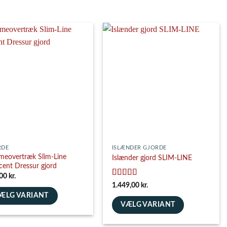
RDE
ISLÆNDER GJORDE
eovertræk Slim-Line
Islænder gjord SLIM-LINE
cent Dressur gjord
,00
kr.
Vurderet
5
1.449,00
kr.
ud af 5
ÆLG VARIANT
VÆLG VARIANT
e
Dette