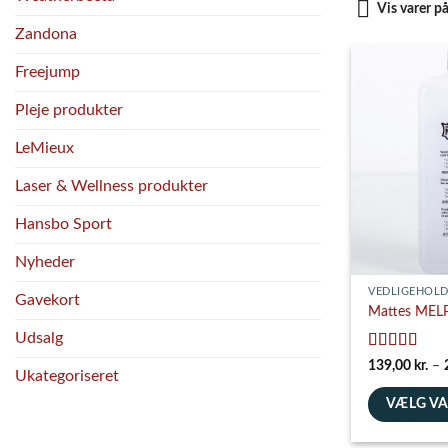
Vis varer p
Zandona
Freejump
Pleje produkter
LeMieux
Laser & Wellness produkter
Hansbo Sport
Nyheder
VEDLIGEHOLD
Gavekort
Mattes MEL
Udsalg
Vurderet
5
139,00
kr.
–
Ukategoriseret
ud af 5
VÆLG V
Dette