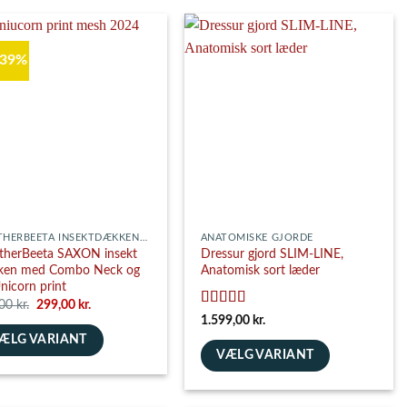
har
flere
nter.
varianter.
 39%
ghederne
Mulighederne
kan
es
vælges
på
siden
varesiden
WEATHERBEETA INSEKTDÆKKENER
ANATOMISKE GJORDE
herBeeta SAXON insekt
Dressur gjord SLIM-LINE,
ken med Combo Neck og
Anatomisk sort læder
nicorn print
Den
Den
,00
kr.
299,00
kr.
oprindelige
aktuelle
Vurderet
5
1.599,00
kr.
pris
pris
ud af 5
ÆLG VARIANT
var:
er:
489,00 kr..
299,00 kr..
VÆLG VARIANT
e
Dette
vare