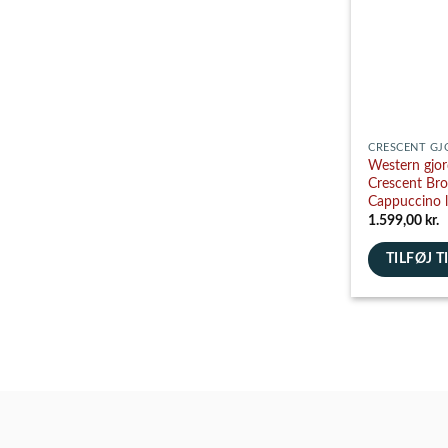
vælges
på
varesiden
CRESCENT GJ
Western gjo
Crescent Br
Cappuccino 
1.599,00
kr.
TILFØJ T