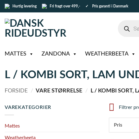
Fortsæt
Hurtig levering
Fri fragt over 499,-
✓ Pris garanti i Danmark
til
indhold
Products
search
MATTES
ZANDONA
WEATHERBEETA
L / KOMBI SORT, LAM U
FORSIDE
/
VARE STØRRELSE
/
L / KOMBI SORT,
VAREKATEGORIER
Filtrer p
Pris
Mattes
Weatherbeeta