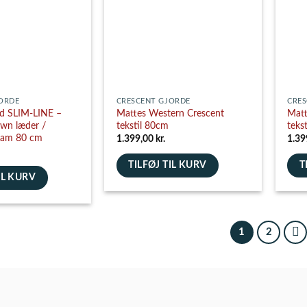
kan
kan
vælges
vælg
på
på
varesiden
vare
ORDE
CRESCENT GJORDE
CRES
rd SLIM-LINE –
Mattes Western Crescent
Matt
own læder /
tekstil 80cm
teks
lam 80 cm
1.399,00
kr.
1.39
TILFØJ TIL KURV
T
IL KURV
1
2