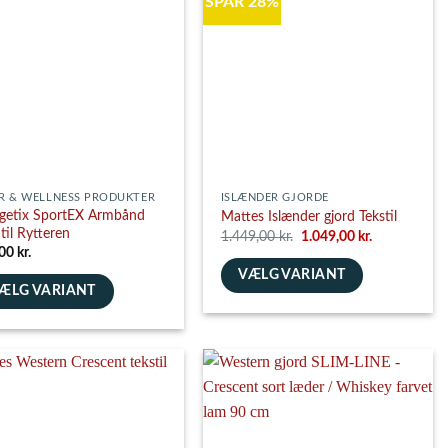
SPAR 28%
ghederne
es
siden
R & WELLNESS PRODUKTER
ISLÆNDER GJORDE
getix SportEX Armbånd
Mattes Islænder gjord Tekstil
 til Rytteren
Den
Den
1.449,00
kr.
1.049,00
kr.
oprindelige
aktuelle
,00
kr.
pris
pris
VÆLG VARIANT
var:
er:
1.449,00 kr..
1.049,00 kr..
ÆLG VARIANT
Dette
e
vare
har
flere
varianter.
nter.
Mulighederne
ghederne
kan