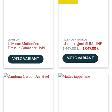
Mulighederne
Mulighederne
kan
kan
vælges
vælges
på
på
varesiden
varesiden
LEMIEUX
ISLÆNDER GJORDE
LeMieux Motionflex
Islænder gjord SLIM-LINE
Dressur Gamacher Hvid
Den
Den
1.449,00
kr.
1.049,00
kr.
oprindelige
aktuelle
pris
pris
VÆLG VARIANT
var:
er:
VÆLG VARIANT
1.449,00 kr..
1.049,00
Dette
Dette
vare
vare
har
har
flere
flere
varianter.
varianter.
Mulighederne
Mulighederne
kan
kan
vælges
vælges
på
på