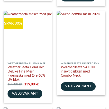
vare
Dette
har
vare
flere
har
varianter.
flere
SPAR 30%
Mulighederne
varianter.
kan
Mulighederne
vælges
kan
på
vælges
varesiden
på
varesiden
WEATHERBEETA FLUEMASKER
WEATHERBEETA INSEKTDÆKKENER
WeatherBeeta ComFiTec
WeatherBeeta SAXON
Deluxe Fine Mesh
insekt dækken med
Fluemaske med Øre 60%
Combo Neck
UV blok
Den
Den
199,00
kr.
139,00
kr.
VÆLG VARIANT
oprindelige
aktuelle
pris
pris
Dette
VÆLG VARIANT
var:
er:
199,00 kr..
139,00 kr..
vare
Dette
har
vare
flere