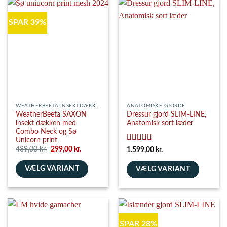
har
varianter.
flere
Mulighederne
SPAR 39%
varianter.
kan
Mulighederne
vælges
kan
på
vælges
varesiden
på
varesiden
WEATHERBEETA INSEKTDÆKKENER
ANATOMISKE GJORDE
WeatherBeeta SAXON
Dressur gjord SLIM-LINE,
insekt dækken med
Anatomisk sort læder
Combo Neck og Sø
Unicorn print
Vurderet
5
Den
Den
489,00
kr.
299,00
kr.
1.599,00
kr.
oprindelige
aktuelle
ud af 5
pris
pris
VÆLG VARIANT
var:
er:
VÆLG VARIANT
489,00 kr..
299,00 kr..
Dette
Dette
vare
vare
har
har
flere
flere
SPAR 28%
varianter.
varianter.