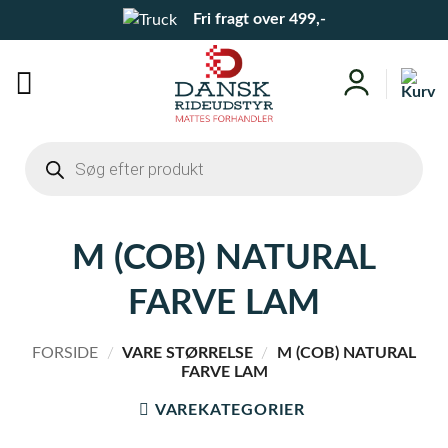
Fortsæt
Fri fragt over 499,-
til
indhold
Products
search
M (COB) NATURAL
FARVE LAM
FORSIDE
/
VARE STØRRELSE
/
M (COB) NATURAL
FARVE LAM
VAREKATEGORIER