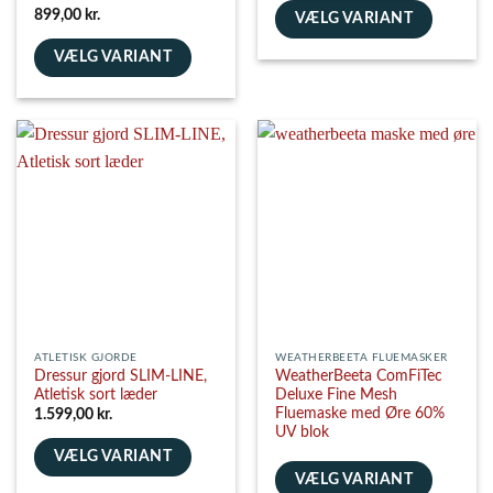
Vurderet
5
899,00
kr.
VÆLG VARIANT
ud af 5
Dette
VÆLG VARIANT
vare
Dette
har
vare
flere
har
varianter.
flere
Mulighederne
varianter.
kan
Mulighederne
vælges
kan
på
vælges
varesiden
på
varesiden
ATLETISK GJORDE
WEATHERBEETA FLUEMASKER
Dressur gjord SLIM-LINE,
WeatherBeeta ComFiTec
Atletisk sort læder
Deluxe Fine Mesh
Fluemaske med Øre 60%
1.599,00
kr.
UV blok
VÆLG VARIANT
VÆLG VARIANT
Dette