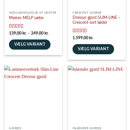
VEDLIGEHOLDELSE AF UDSTYR
CRESCENT GJORDE
Dressur gjord SLIM-LINE –
Mattes MELP sæbe
Crescent sort læder
Vurderet
5
Prisinterval:
139,00
kr.
–
249,00
kr.
139,00 kr.
ud af 5
Vurderet
5
1.599,00
kr.
til
ud af 5
VÆLG VARIANT
249,00 kr.
VÆLG VARIANT
Dette
Dette
vare
vare
har
har
flere
flere
varianter.
varianter.
Mulighederne
Mulighederne
kan
kan
vælges
vælges
på
på
varesiden
varesiden
GJORDE
ISLÆNDER GJORDE