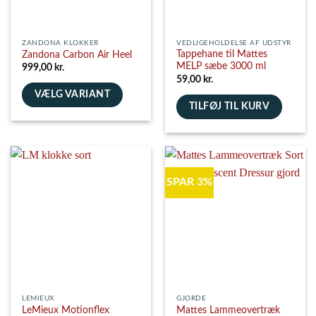
varesiden
varesiden
ZANDONA KLOKKER
VEDLIGEHOLDELSE AF UDSTYR
Tappehane til Mattes
Zandona Carbon Air Heel
MELP sæbe 3000 ml
999,00
kr.
59,00
kr.
VÆLG VARIANT
TILFØJ TIL KURV
Dette
vare
har
flere
varianter.
SPAR 3%
Mulighederne
kan
vælges
på
varesiden
LEMIEUX
GJORDE
LeMieux Motionflex
Mattes Lammeovertræk