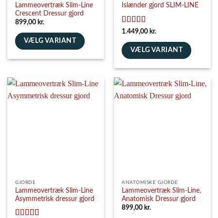
Lammeovertræk Slim-Line
Islænder gjord SLIM-LINE
Crescent Dressur gjord
899,00
kr.
Vurderet
5
1.449,00
kr.
ud af 5
VÆLG VARIANT
VÆLG VARIANT
Dette
Dette
vare
vare
har
har
flere
flere
varianter.
varianter.
Mulighederne
Mulighederne
kan
kan
vælges
vælges
på
på
varesiden
varesiden
GJORDE
ANATOMISKE GJORDE
Lammeovertræk Slim-Line
Lammeovertræk Slim-Line,
Asymmetrisk dressur gjord
Anatomisk Dressur gjord
899,00
kr.