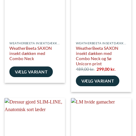
Mulighederne
kan
kan
vælges
vælges
på
på
varesiden
varesiden
WEATHERBEETA INSEKTDÆKKENER
WEATHERBEETA INSEKTDÆKKENER
WeatherBeeta SAXON
WeatherBeeta SAXON
insekt dækken med
insekt dækken med
Combo Neck
Combo Neck og Sø
Unicorn print
Den
Den
489,00
kr.
299,00
kr.
VÆLG VARIANT
oprindelige
aktuelle
pris
pris
Dette
VÆLG VARIANT
var:
er:
489,00 kr..
299,00 kr..
vare
Dette
har
vare
flere
har
varianter.
flere
Mulighederne
varianter.
kan
Mulighederne
vælges
kan
på
vælges