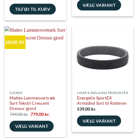
VÆLG VARIANT
TILFØJ TIL KURV
Dette
vare
har
flere
varianter.
SPAR 3%
Mulighederne
kan
vælges
på
varesiden
GJORDE
LASER & WELLNESS PRODUKTER
Mattes Lammeovertræk
Energetix SportEX
Sort Tekstil Crescent
Armbånd Sort til Rytteren
Dressur gjord
539,00
kr.
Den
Den
799,00
kr.
779,00
kr.
oprindelige
aktuelle
VÆLG VARIANT
pris
pris
VÆLG VARIANT
var:
er:
Dette
799,00 kr..
779,00 kr..
Dette
vare