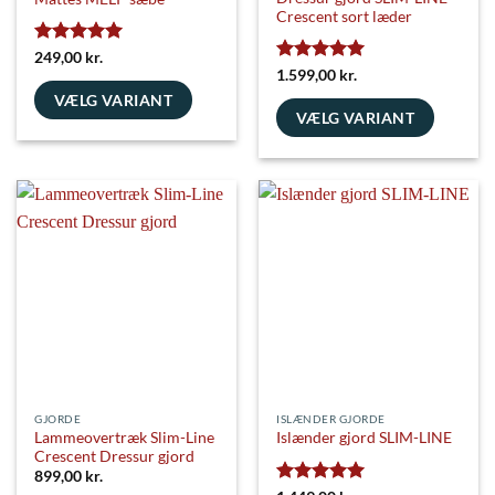
Crescent sort læder
Vurderet
5
249,00
kr.
ud af 5
Vurderet
5
1.599,00
kr.
ud af 5
VÆLG VARIANT
VÆLG VARIANT
Dette
Dette
vare
vare
har
har
flere
flere
varianter.
varianter.
Mulighederne
Mulighederne
kan
kan
vælges
vælges
på
på
varesiden
varesiden
GJORDE
ISLÆNDER GJORDE
Lammeovertræk Slim-Line
Islænder gjord SLIM-LINE
Crescent Dressur gjord
899,00
kr.