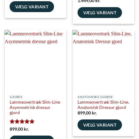
Vurderet
5
1.449,00
kr.
ud af 5
VÆLG VARIANT
VÆLG VARIANT
Dette
Dette
vare
vare
har
har
flere
flere
varianter.
varianter.
Mulighederne
Mulighederne
kan
kan
vælges
vælges
på
på
varesiden
varesiden
GJORDE
ANATOMISKE GJORDE
Lammeovertræk Slim-Line
Lammeovertræk Slim-Line,
Asymmetrisk dressur
Anatomisk Dressur gjord
gjord
899,00
kr.
VÆLG VARIANT
Vurderet
5
899,00
kr.
Dette
ud af 5