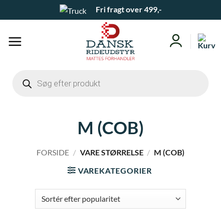
Fortsæt
Fri fragt over 499,-
til
indhold
Products
search
M (COB)
FORSIDE
/
VARE STØRRELSE
/
M (COB)
VAREKATEGORIER