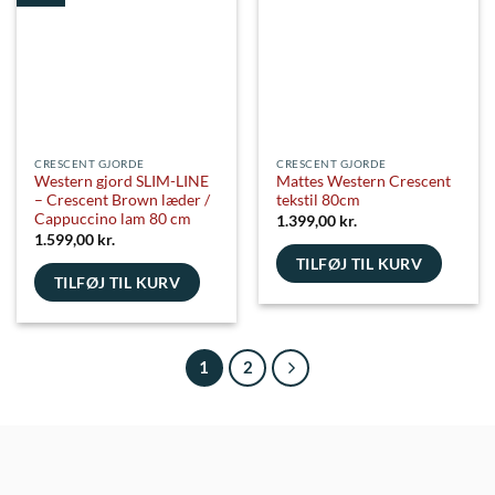
Mulighederne
kan
vælges
på
varesiden
CRESCENT GJORDE
CRESCENT GJORDE
Western gjord SLIM-LINE
Mattes Western Crescent
– Crescent Brown læder /
tekstil 80cm
Cappuccino lam 80 cm
1.399,00
kr.
1.599,00
kr.
TILFØJ TIL KURV
TILFØJ TIL KURV
1
2