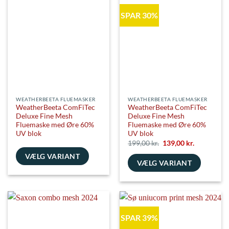
flere
SPAR 30%
varianter.
Mulighederne
kan
vælges
på
varesiden
WEATHERBEETA FLUEMASKER
WEATHERBEETA FLUEMASKER
WeatherBeeta ComFiTec
WeatherBeeta ComFiTec
Deluxe Fine Mesh
Deluxe Fine Mesh
Fluemaske med Øre 60%
Fluemaske med Øre 60%
UV blok
UV blok
Den
Den
199,00
kr.
139,00
kr.
oprindelige
aktuelle
VÆLG VARIANT
pris
pris
VÆLG VARIANT
var:
er:
199,00 kr..
139,00 kr..
Dette
Dette
vare
vare
har
har
flere
flere
varianter.
SPAR 39%
varianter.
Mulighederne