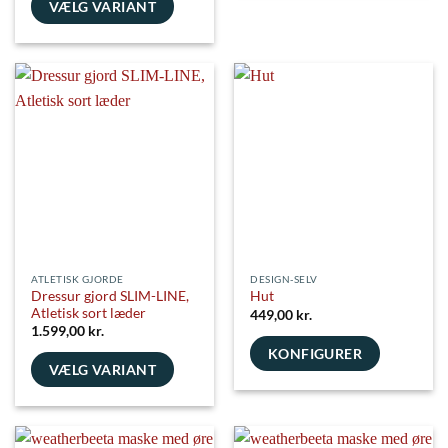
vare
VÆLG VARIANT
har
Dette
flere
vare
varianter.
har
Mulighederne
flere
kan
varianter.
vælges
Mulighederne
på
kan
varesiden
vælges
på
varesiden
ATLETISK GJORDE
DESIGN-SELV
Dressur gjord SLIM-LINE,
Hut
Atletisk sort læder
449,00
kr.
1.599,00
kr.
KONFIGURER
VÆLG VARIANT
Dette
vare
har