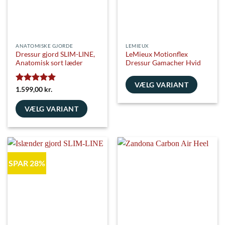
varesiden
på
varesiden
ANATOMISKE GJORDE
LEMIEUX
Dressur gjord SLIM-LINE,
LeMieux Motionflex
Anatomisk sort læder
Dressur Gamacher Hvid
VÆLG VARIANT
Vurderet
5
1.599,00
kr.
ud af 5
Dette
VÆLG VARIANT
vare
har
Dette
flere
vare
varianter.
har
Mulighederne
flere
kan
SPAR 28%
varianter.
vælges
Mulighederne
på
kan
varesiden
vælges
på
varesiden