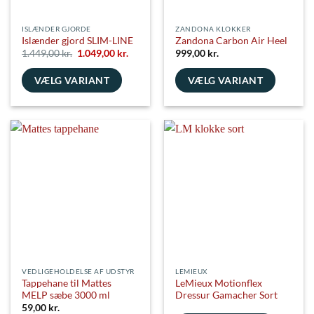
ISLÆNDER GJORDE
ZANDONA KLOKKER
Islænder gjord SLIM-LINE
Zandona Carbon Air Heel
Den
Den
1.449,00
kr.
1.049,00
kr.
999,00
kr.
oprindelige
aktuelle
pris
pris
VÆLG VARIANT
var:
er:
VÆLG VARIANT
1.449,00 kr..
1.049,00 kr..
Dette
Dette
vare
vare
har
har
flere
flere
varianter.
varianter.
Mulighederne
Mulighederne
kan
kan
vælges
vælges
på
på
varesiden
varesiden
VEDLIGEHOLDELSE AF UDSTYR
LEMIEUX
Tappehane til Mattes
LeMieux Motionflex
MELP sæbe 3000 ml
Dressur Gamacher Sort
59,00
kr.