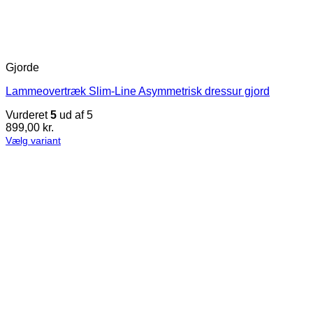
Gjorde
Lammeovertræk Slim-Line Asymmetrisk dressur gjord
Vurderet
5
ud af 5
899,00
kr.
Vælg variant
Dette
vare
har
flere
varianter.
Mulighederne
kan
vælges
på
varesiden