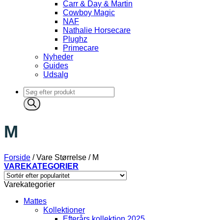
Carr & Day & Martin
Cowboy Magic
NAF
Nathalie Horsecare
Plughz
Primecare
Nyheder
Guides
Udsalg
Products
search
M
Forside
/
Vare Størrelse
/
M
VAREKATEGORIER
Varekategorier
Mattes
Kollektioner
Efterårs kollektion 2025