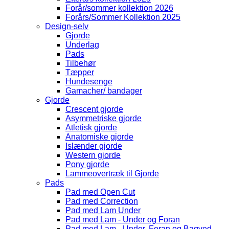
Forår/sommer kollektion 2026
Forårs/Sommer Kollektion 2025
Design-selv
Gjorde
Underlag
Pads
Tilbehør
Tæpper
Hundesenge
Gamacher/ bandager
Gjorde
Crescent gjorde
Asymmetriske gjorde
Atletisk gjorde
Anatomiske gjorde
Islænder gjorde
Western gjorde
Pony gjorde
Lammeovertræk til Gjorde
Pads
Pad med Open Cut
Pad med Correction
Pad med Lam Under
Pad med Lam - Under og Foran
Pad med Lam - Under, Foran og Bagved