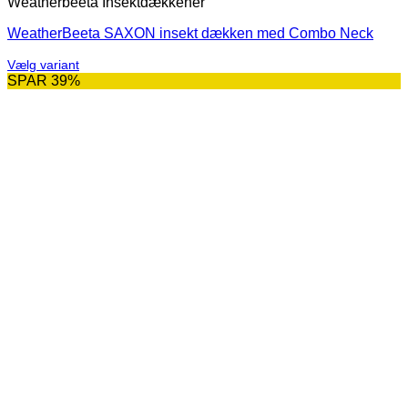
Weatherbeeta Insektdækkener
WeatherBeeta SAXON insekt dækken med Combo Neck
Vælg variant
Dette
SPAR 39%
vare
har
flere
varianter.
Mulighederne
kan
vælges
på
varesiden