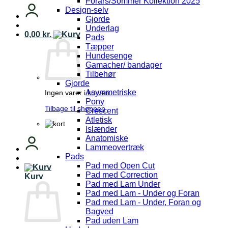
Forårs/Sommer Kollektion 2025
Design-selv
Gjorde
Underlag
0,00
kr.
Pads
Tæpper
Hundesenge
Gamacher/ bandager
Tilbehør
Gjorde
Asymmetriske
Ingen varer i kurven.
Pony
Tilbage til shoppen
Crescent
Atletisk
Islænder
Anatomiske
Lammeovertræk
Pads
Pad med Open Cut
Pad med Correction
Kurv
Pad med Lam Under
Pad med Lam - Under og Foran
Pad med Lam - Under, Foran og
Bagved
Pad uden Lam