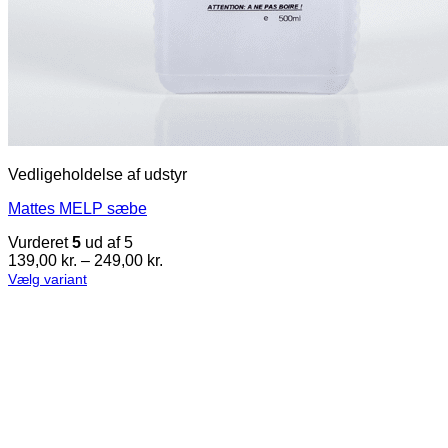
Vedligeholdelse af udstyr
Mattes MELP sæbe
Vurderet
5
ud af 5
Prisinterval:
139,00
kr.
–
249,00
kr.
139,00 kr.
Vælg variant
Dette
til
vare
249,00 kr.
har
flere
varianter.
Mulighederne
kan
vælges
på