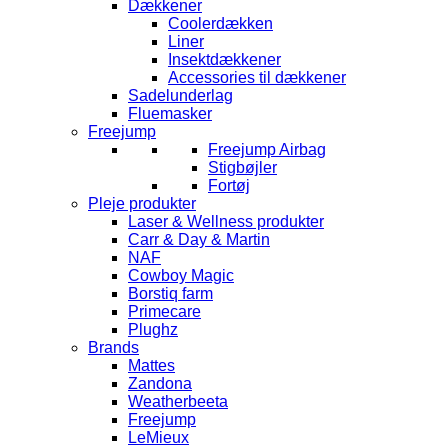
Dækkener
Coolerdækken
Liner
Insektdækkener
Accessories til dækkener
Sadelunderlag
Fluemasker
Freejump
Freejump Airbag
Stigbøjler
Fortøj
Pleje produkter
Laser & Wellness produkter
Carr & Day & Martin
NAF
Cowboy Magic
Borstiq farm
Primecare
Plughz
Brands
Mattes
Zandona
Weatherbeeta
Freejump
LeMieux