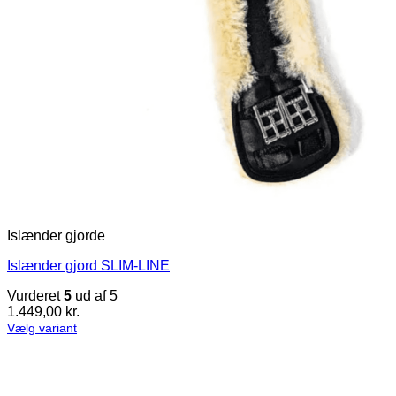
Islænder gjorde
Islænder gjord SLIM-LINE
Vurderet
5
ud af 5
1.449,00
kr.
Vælg variant
Dette
vare
har
flere