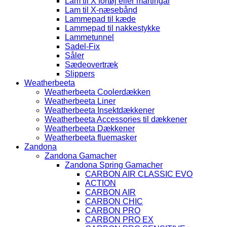
Lam til X fortøj eller martingal
Lam til X-næsebånd
Lammepad til kæde
Lammepad til nakkestykke
Lammetunnel
Sadel-Fix
Såler
Sædeovertræk
Slippers
Weatherbeeta
Weatherbeeta Coolerdækken
Weatherbeeta Liner
Weatherbeeta Insektdækkener
Weatherbeeta Accessories til dækkener
Weatherbeeta Dækkener
Weatherbeeta fluemasker
Zandona
Zandona Gamacher
Zandona Spring Gamacher
CARBON AIR CLASSIC EVO
ACTION
CARBON AIR
CARBON CHIC
CARBON PRO
CARBON PRO EX