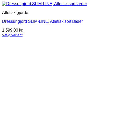
Atletisk gjorde
Dressur gjord SLIM-LINE, Atletisk sort læder
1.599,00
kr.
Vælg variant
Dette
vare
har
flere
varianter.
Mulighederne
kan
vælges
på
varesiden