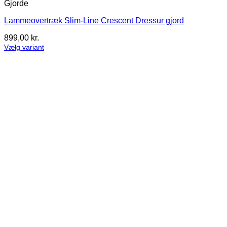
Gjorde
Lammeovertræk Slim-Line Crescent Dressur gjord
899,00
kr.
Vælg variant
Dette
vare
har
flere
varianter.
Mulighederne
kan
vælges
på
varesiden