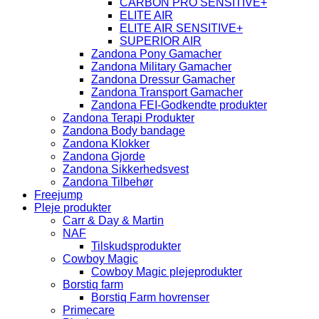
CARBON PRO SENSITIVE+
ELITE AIR
ELITE AIR SENSITIVE+
SUPERIOR AIR
Zandona Pony Gamacher
Zandona Military Gamacher
Zandona Dressur Gamacher
Zandona Transport Gamacher
Zandona FEI-Godkendte produkter
Zandona Terapi Produkter
Zandona Body bandage
Zandona Klokker
Zandona Gjorde
Zandona Sikkerhedsvest
Zandona Tilbehør
Freejump
Pleje produkter
Carr & Day & Martin
NAF
Tilskudsprodukter
Cowboy Magic
Cowboy Magic plejeprodukter
Borstiq farm
Borstiq Farm hovrenser
Primecare