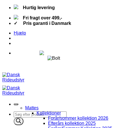
Fortsæt
Hurtig levering
til
indhold
Fri fragt over 499,-
✓ Pris garanti i Danmark
Hjælp
Fri fragt over 499,-
Hurtig levering
✓ Pris garanti i Danmark
Mattes
Kollektioner
Products
Forår/sommer kollektion 2026
search
Efterårs kollektion 2025