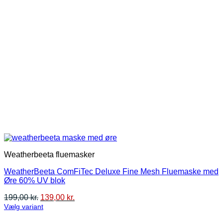
Weatherbeeta fluemasker
WeatherBeeta ComFiTec Deluxe Fine Mesh Fluemaske med
Øre 60% UV blok
Den
Den
199,00
kr.
139,00
kr.
oprindelige
aktuelle
Vælg variant
Dette
pris
pris