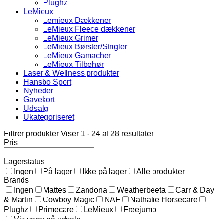
Plughz
LeMieux
Lemieux Dækkener
LeMieux Fleece dækkener
LeMieux Grimer
LeMieux Børster/Strigler
LeMieux Gamacher
LeMieux Tilbehør
Laser & Wellness produkter
Hansbo Sport
Nyheder
Gavekort
Udsalg
Ukategoriseret
Filtrer produkter
Viser 1 - 24 af 28 resultater
Pris
Lagerstatus
Ingen
På lager
Ikke på lager
Alle produkter
Brands
Ingen
Mattes
Zandona
Weatherbeeta
Carr & Day
& Martin
Cowboy Magic
NAF
Nathalie Horsecare
Plughz
Primecare
LeMieux
Freejump