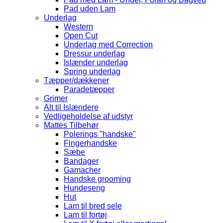
Pad uden Lam
Underlag
Western
Open Cut
Underlag med Correction
Dressur underlag
Islænder underlag
Spring underlag
Tæpper/dækkener
Paradetæpper
Grimer
Alt til Islændere
Vedligeholdelse af udstyr
Mattes Tilbehør
Polerings "handske"
Fingerhandske
Sæbe
Bandager
Gamacher
Handske grooming
Hundeseng
Hut
Lam til bred sele
Lam til fortøj