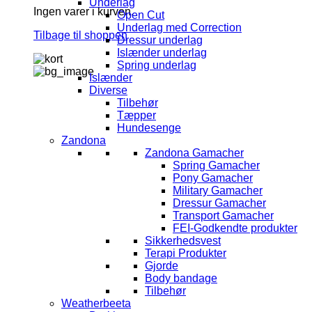
Underlag
Ingen varer i kurven.
Open Cut
Underlag med Correction
Tilbage til shoppen
Dressur underlag
Islænder underlag
Spring underlag
Islænder
Diverse
Tilbehør
Tæpper
Hundesenge
Zandona
Zandona Gamacher
Spring Gamacher
Pony Gamacher
Military Gamacher
Dressur Gamacher
Transport Gamacher
FEI-Godkendte produkter
Sikkerhedsvest
Terapi Produkter
Gjorde
Body bandage
Tilbehør
Weatherbeeta