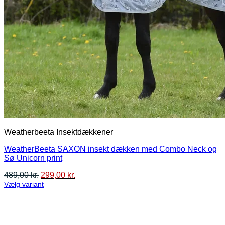
Weatherbeeta Insektdækkener
WeatherBeeta SAXON insekt dækken med Combo Neck og
Sø Unicorn print
Den
Den
489,00
kr.
299,00
kr.
oprindelige
aktuelle
Vælg variant
Dette
pris
pris
vare
var:
er:
har
489,00 kr..
299,00 kr..
flere