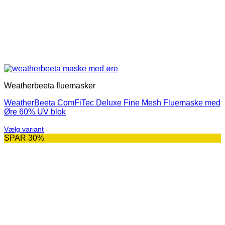
Weatherbeeta fluemasker
WeatherBeeta ComFiTec Deluxe Fine Mesh Fluemaske med
Øre 60% UV blok
Vælg variant
Dette
SPAR 30%
vare
har
flere
varianter.
Mulighederne
kan
vælges
på
varesiden