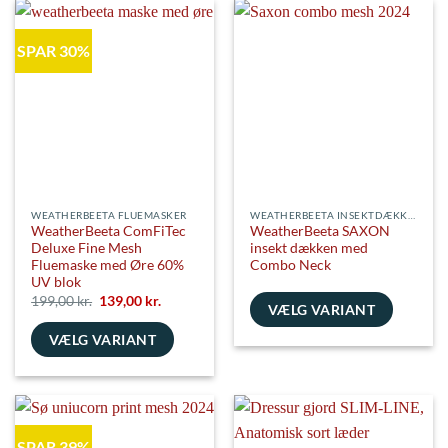
flere
har
varianter.
flere
SPAR 30%
Mulighederne
varianter.
kan
Mulighederne
vælges
kan
på
vælges
varesiden
på
varesiden
WEATHERBEETA FLUEMASKER
WEATHERBEETA INSEKTDÆKKENER
WeatherBeeta ComFiTec
WeatherBeeta SAXON
Deluxe Fine Mesh
insekt dækken med
Fluemaske med Øre 60%
Combo Neck
UV blok
Den
Den
199,00
kr.
139,00
kr.
VÆLG VARIANT
oprindelige
aktuelle
pris
pris
Dette
VÆLG VARIANT
var:
er:
199,00 kr..
139,00 kr..
vare
Dette
har
vare
flere
har
varianter.
flere
Mulighederne
SPAR 39%