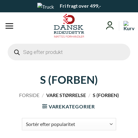
Fortsæt
Fri fragt over 499,-
til
indhold
Products
search
S (FORBEN)
FORSIDE
/
VARE STØRRELSE
/
S (FORBEN)
VAREKATEGORIER