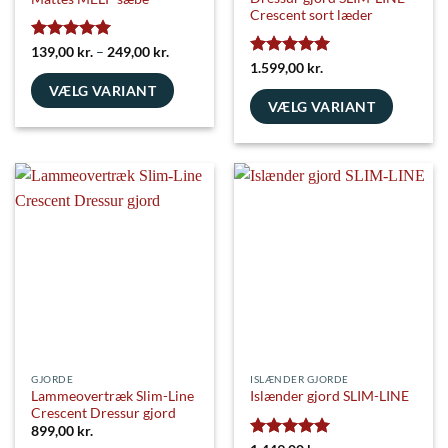
Crescent sort læder
Vurderet
5
Prisinterval:
139,00
kr.
–
249,00
kr.
139,00 kr.
ud af 5
Vurderet
5
1.599,00
kr.
til
ud af 5
VÆLG VARIANT
249,00 kr.
VÆLG VARIANT
Dette
Dette
vare
vare
har
har
flere
flere
varianter.
varianter.
Mulighederne
Mulighederne
kan
kan
vælges
vælges
på
på
varesiden
varesiden
GJORDE
ISLÆNDER GJORDE
Lammeovertræk Slim-Line
Islænder gjord SLIM-LINE
Crescent Dressur gjord
899,00
kr.