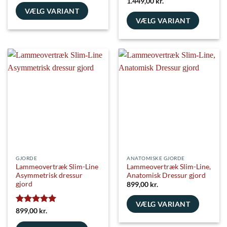
Vurderet
5
1.449,00
kr.
ud af 5
VÆLG VARIANT
VÆLG VARIANT
Dette
Dette
vare
vare
har
har
flere
flere
varianter.
varianter.
Mulighederne
Mulighederne
kan
kan
vælges
vælges
på
på
varesiden
varesiden
GJORDE
ANATOMISKE GJORDE
Lammeovertræk Slim-Line
Lammeovertræk Slim-Line,
Asymmetrisk dressur
Anatomisk Dressur gjord
gjord
899,00
kr.
VÆLG VARIANT
Vurderet
5
899,00
kr.
Dette
ud af 5