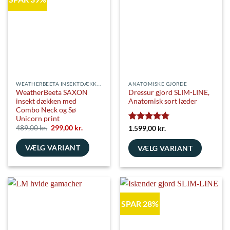
varianter.
kan
Mulighederne
vælges
kan
på
vælges
varesiden
på
varesiden
WEATHERBEETA INSEKTDÆKKENER
ANATOMISKE GJORDE
WeatherBeeta SAXON
Dressur gjord SLIM-LINE,
insekt dækken med
Anatomisk sort læder
Combo Neck og Sø
Unicorn print
Den
Den
489,00
kr.
299,00
kr.
Vurderet
5
1.599,00
kr.
oprindelige
aktuelle
ud af 5
pris
pris
VÆLG VARIANT
var:
er:
VÆLG VARIANT
489,00 kr..
299,00 kr..
Dette
Dette
vare
vare
har
har
flere
flere
SPAR 28%
varianter.
varianter.
Mulighederne
Mulighederne
kan
kan