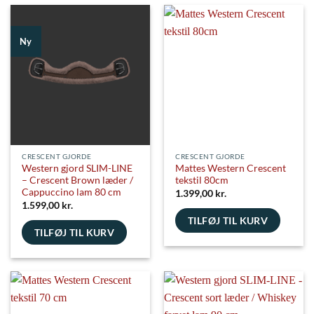
har
har
flere
flere
Ny
varianter.
varianter.
Mulighederne
Mulighederne
kan
kan
vælges
vælges
på
på
varesiden
varesiden
CRESCENT GJORDE
CRESCENT GJORDE
Western gjord SLIM-LINE
Mattes Western Crescent
– Crescent Brown læder /
tekstil 80cm
Cappuccino lam 80 cm
1.399,00
kr.
1.599,00
kr.
TILFØJ TIL KURV
TILFØJ TIL KURV