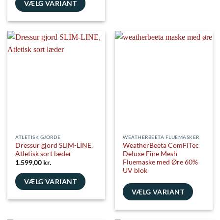
vare
VÆLG VARIANT
har
Dette
flere
vare
varianter.
har
Mulighederne
flere
kan
varianter.
vælges
Mulighederne
på
kan
varesiden
vælges
på
varesiden
ATLETISK GJORDE
WEATHERBEETA FLUEMASKER
Dressur gjord SLIM-LINE,
WeatherBeeta ComFiTec
Atletisk sort læder
Deluxe Fine Mesh
Fluemaske med Øre 60%
1.599,00
kr.
UV blok
VÆLG VARIANT
VÆLG VARIANT
Dette
vare
Dette
har
vare