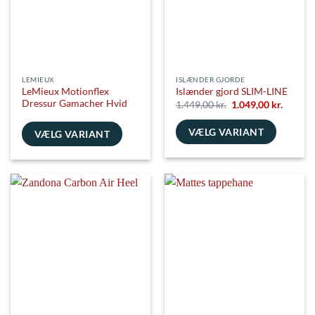
vælges
vælges
på
på
varesiden
varesiden
LEMIEUX
ISLÆNDER GJORDE
LeMieux Motionflex
Islænder gjord SLIM-LINE
Dressur Gamacher Hvid
Den
Den
1.449,00
kr.
1.049,00
kr.
oprindelige
aktuell
pris
pris
VÆLG VARIANT
var:
er:
VÆLG VARIANT
1.449,00 kr..
1.049,00
Dette
Dette
vare
vare
har
har
flere
flere
varianter.
varianter.
Mulighederne
Mulighederne
kan
kan
vælges
vælges
på
på
varesiden
varesiden