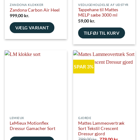
ZANDONA KLOKKER
VEDLIGEHOLDELSE AF UDSTYR
Tappehane til Mattes
Zandona Carbon Air Heel
MELP sæbe 3000 ml
999,00
kr.
59,00
kr.
VÆLG VARIANT
TILFØJ TIL KURV
Dette
vare
har
flere
varianter.
SPAR 3%
Mulighederne
kan
vælges
på
varesiden
LEMIEUX
GJORDE
LeMieux Motionflex
Mattes Lammeovertræk
Dressur Gamacher Sort
Sort Tekstil Crescent
Dressur gjord
Den
Den
799,00
kr.
779,00
kr.