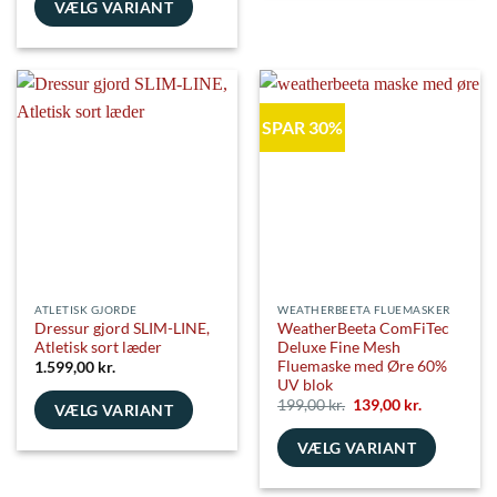
vare
VÆLG VARIANT
har
Dette
flere
vare
varianter.
har
Mulighederne
flere
kan
SPAR 30%
varianter.
vælges
Mulighederne
på
kan
varesiden
vælges
på
varesiden
ATLETISK GJORDE
WEATHERBEETA FLUEMASKER
Dressur gjord SLIM-LINE,
WeatherBeeta ComFiTec
Atletisk sort læder
Deluxe Fine Mesh
Fluemaske med Øre 60%
1.599,00
kr.
UV blok
Den
Den
199,00
kr.
139,00
kr.
VÆLG VARIANT
oprindelige
aktuelle
pris
pris
Dette
VÆLG VARIANT
var:
er:
199,00 kr..
139,00 kr..
vare
Dette
har