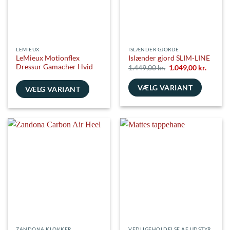
på
på
varesiden
varesiden
LEMIEUX
ISLÆNDER GJORDE
LeMieux Motionflex
Islænder gjord SLIM-LINE
Dressur Gamacher Hvid
Den
Den
1.449,00
kr.
1.049,00
kr.
oprindelige
aktuell
pris
pris
VÆLG VARIANT
var:
er:
VÆLG VARIANT
1.449,00 kr..
1.049,00
Dette
Dette
vare
vare
har
har
flere
flere
varianter.
varianter.
Mulighederne
Mulighederne
kan
kan
vælges
vælges
på
på
varesiden
varesiden
ZANDONA KLOKKER
VEDLIGEHOLDELSE AF UDSTYR