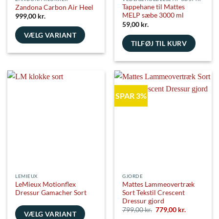
Tappehane til Mattes
Zandona Carbon Air Heel
MELP sæbe 3000 ml
999,00
kr.
59,00
kr.
VÆLG VARIANT
TILFØJ TIL KURV
Dette
vare
har
flere
varianter.
SPAR 3%
Mulighederne
kan
vælges
på
varesiden
LEMIEUX
GJORDE
LeMieux Motionflex
Mattes Lammeovertræk
Dressur Gamacher Sort
Sort Tekstil Crescent
Dressur gjord
Den
Den
799,00
kr.
779,00
kr.
VÆLG VARIANT
oprindelige
aktuelle