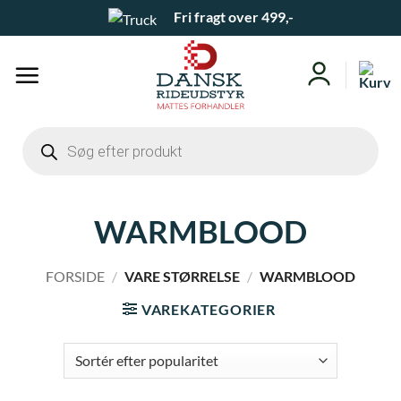
Fortsæt
Fri fragt over 499,-
til
indhold
Products
search
WARMBLOOD
FORSIDE
/
VARE STØRRELSE
/
WARMBLOOD
VAREKATEGORIER