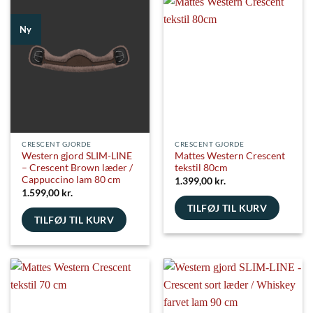
har
har
flere
flere
Ny
varianter.
varianter.
Mulighederne
Mulighederne
kan
kan
vælges
vælges
på
på
varesiden
varesiden
CRESCENT GJORDE
CRESCENT GJORDE
Western gjord SLIM-LINE
Mattes Western Crescent
– Crescent Brown læder /
tekstil 80cm
Cappuccino lam 80 cm
1.399,00
kr.
1.599,00
kr.
TILFØJ TIL KURV
TILFØJ TIL KURV