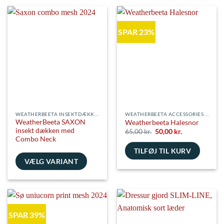
vare
flere
har
varianter.
flere
Mulighederne
SPAR 23%
varianter.
kan
Mulighederne
vælges
kan
på
vælges
varesiden
på
varesiden
WEATHERBEETA INSEKTDÆKKENER
WEATHERBEETA ACCESSORIES TIL DÆKKENER
WeatherBeeta SAXON
Weatherbeeta Halesnor
insekt dækken med
Den
Den
65,00
kr.
50,00
kr.
oprindelige
aktuelle
Combo Neck
pris
pris
TILFØJ TIL KURV
var:
er:
65,00 kr..
50,00 kr..
VÆLG VARIANT
Dette
vare
har
flere
SPAR 39%
varianter.