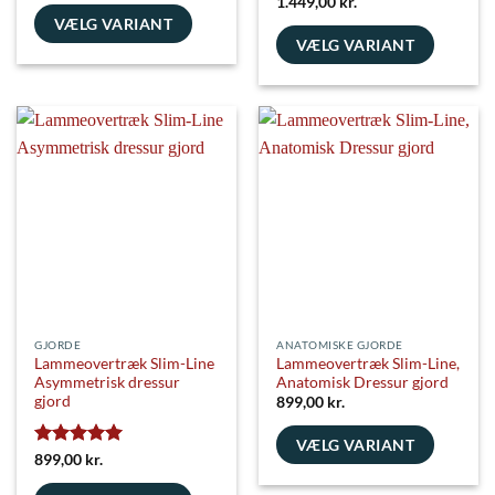
Vurderet
5
1.449,00
kr.
ud af 5
VÆLG VARIANT
VÆLG VARIANT
Dette
Dette
vare
vare
har
har
flere
flere
varianter.
varianter.
Mulighederne
Mulighederne
kan
kan
vælges
vælges
på
på
varesiden
varesiden
GJORDE
ANATOMISKE GJORDE
Lammeovertræk Slim-Line
Lammeovertræk Slim-Line,
Asymmetrisk dressur
Anatomisk Dressur gjord
gjord
899,00
kr.
VÆLG VARIANT
Vurderet
5
899,00
kr.
Dette
ud af 5