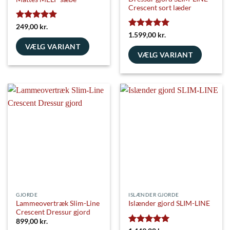
Crescent sort læder
Vurderet
5
249,00
kr.
ud af 5
Vurderet
5
1.599,00
kr.
ud af 5
VÆLG VARIANT
VÆLG VARIANT
Dette
Dette
vare
vare
har
har
flere
flere
varianter.
varianter.
Mulighederne
Mulighederne
kan
kan
vælges
vælges
på
på
varesiden
varesiden
GJORDE
ISLÆNDER GJORDE
Lammeovertræk Slim-Line
Islænder gjord SLIM-LINE
Crescent Dressur gjord
899,00
kr.