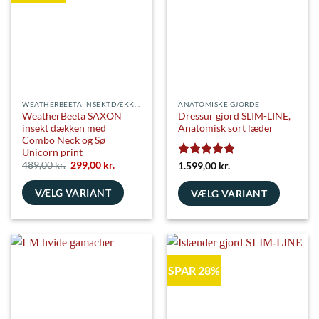
Mulighederne
kan
vælges
på
varesiden
WEATHERBEETA INSEKTDÆKKENER
ANATOMISKE GJORDE
WeatherBeeta SAXON
Dressur gjord SLIM-LINE,
insekt dækken med
Anatomisk sort læder
Combo Neck og Sø
Unicorn print
Den
Den
489,00
kr.
299,00
kr.
Vurderet
5
1.599,00
kr.
oprindelige
aktuelle
ud af 5
pris
pris
VÆLG VARIANT
var:
er:
VÆLG VARIANT
489,00 kr..
299,00 kr..
Dette
Dette
vare
vare
har
har
flere
flere
SPAR 28%
varianter.
varianter.
Mulighederne
Mulighederne
kan
kan
vælges
vælges