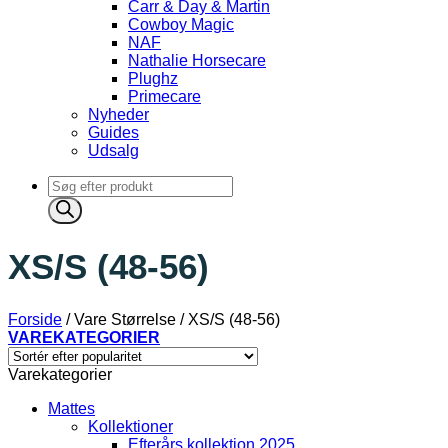
Carr & Day & Martin
Cowboy Magic
NAF
Nathalie Horsecare
Plughz
Primecare
Nyheder
Guides
Udsalg
Products
search
XS/S (48-56)
Forside
/
Vare Størrelse
/
XS/S (48-56)
VAREKATEGORIER
Varekategorier
Mattes
Kollektioner
Efterårs kollektion 2025