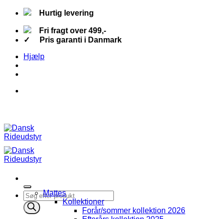
Fortsæt
Hurtig levering
til
indhold
Fri fragt over 499,-
✓ Pris garanti i Danmark
Hjælp
Mattes
Products
Kollektioner
search
Forår/sommer kollektion 2026