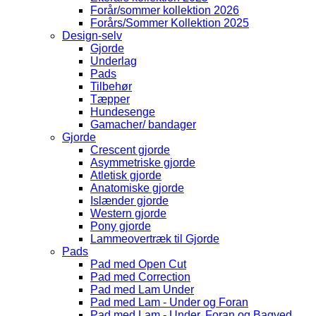
Forår/sommer kollektion 2026
Forårs/Sommer Kollektion 2025
Design-selv
Gjorde
Underlag
Pads
Tilbehør
Tæpper
Hundesenge
Gamacher/ bandager
Gjorde
Crescent gjorde
Asymmetriske gjorde
Atletisk gjorde
Anatomiske gjorde
Islænder gjorde
Western gjorde
Pony gjorde
Lammeovertræk til Gjorde
Pads
Pad med Open Cut
Pad med Correction
Pad med Lam Under
Pad med Lam - Under og Foran
Pad med Lam - Under, Foran og Bagved