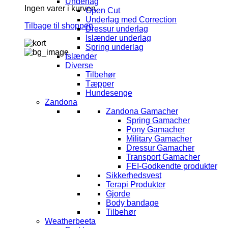
Underlag
Ingen varer i kurven.
Open Cut
Underlag med Correction
Tilbage til shoppen
Dressur underlag
Islænder underlag
Spring underlag
Islænder
Diverse
Tilbehør
Tæpper
Hundesenge
Zandona
Zandona Gamacher
Spring Gamacher
Pony Gamacher
Military Gamacher
Dressur Gamacher
Transport Gamacher
FEI-Godkendte produkter
Sikkerhedsvest
Terapi Produkter
Gjorde
Body bandage
Tilbehør
Weatherbeeta