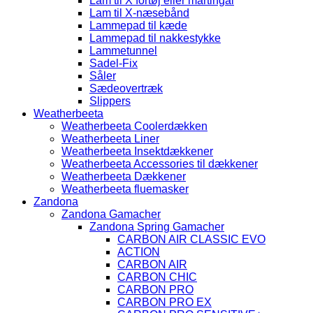
Lam til X fortøj eller martingal
Lam til X-næsebånd
Lammepad til kæde
Lammepad til nakkestykke
Lammetunnel
Sadel-Fix
Såler
Sædeovertræk
Slippers
Weatherbeeta
Weatherbeeta Coolerdækken
Weatherbeeta Liner
Weatherbeeta Insektdækkener
Weatherbeeta Accessories til dækkener
Weatherbeeta Dækkener
Weatherbeeta fluemasker
Zandona
Zandona Gamacher
Zandona Spring Gamacher
CARBON AIR CLASSIC EVO
ACTION
CARBON AIR
CARBON CHIC
CARBON PRO
CARBON PRO EX