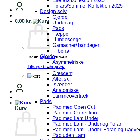
Efterårs kollektion 2025
Forårs/Sommer Kollektion 2025
Design-selv
Gjorde
0,00
kr.
Underlag
Pads
Tæpper
Hundesenge
Gamacher/ bandager
Tilbehør
Gjorde
Ingen varer i kurven.
Asymmetriske
Tilbage til shoppen
Pony
Crescent
Atletisk
Islænder
Anatomiske
Lammeovertræk
Pads
Pad med Open Cut
Kurv
Pad med Correction
Pad med Lam Under
Pad med Lam - Under og Foran
Pad med Lam - Under, Foran og Bagve
Pad uden Lam