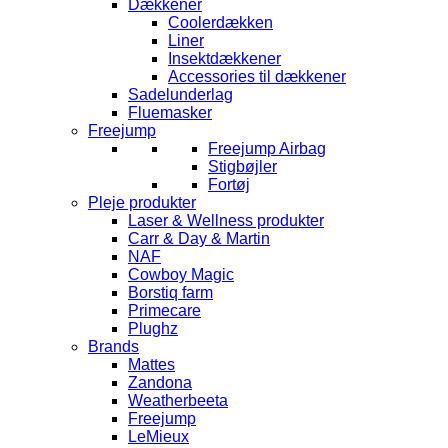
Dækkener
Coolerdækken
Liner
Insektdækkener
Accessories til dækkener
Sadelunderlag
Fluemasker
Freejump
Freejump Airbag
Stigbøjler
Fortøj
Pleje produkter
Laser & Wellness produkter
Carr & Day & Martin
NAF
Cowboy Magic
Borstiq farm
Primecare
Plughz
Brands
Mattes
Zandona
Weatherbeeta
Freejump
LeMieux