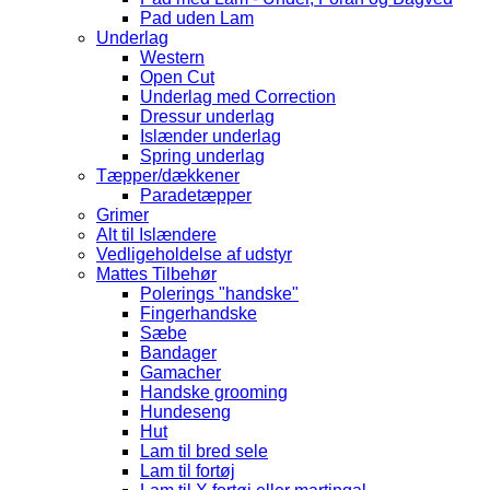
Pad uden Lam
Underlag
Western
Open Cut
Underlag med Correction
Dressur underlag
Islænder underlag
Spring underlag
Tæpper/dækkener
Paradetæpper
Grimer
Alt til Islændere
Vedligeholdelse af udstyr
Mattes Tilbehør
Polerings "handske"
Fingerhandske
Sæbe
Bandager
Gamacher
Handske grooming
Hundeseng
Hut
Lam til bred sele
Lam til fortøj