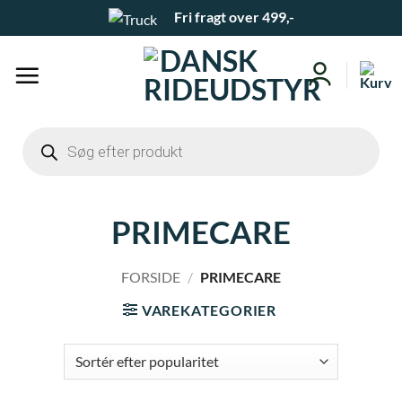
Fortsæt
Fri fragt over 499,-
til
indhold
Products
search
PRIMECARE
FORSIDE
/
PRIMECARE
VAREKATEGORIER