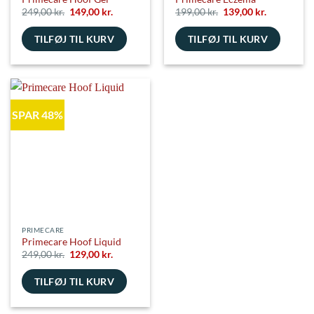
Den
Den
Den
Den
249,00
kr.
149,00
kr.
199,00
kr.
139,00
kr.
oprindelige
aktuelle
oprindelige
aktuelle
pris
pris
pris
pris
TILFØJ TIL KURV
var:
er:
TILFØJ TIL KURV
var:
er:
249,00 kr..
149,00 kr..
199,00 kr..
139,00 kr..
SPAR 48%
PRIMECARE
Primecare Hoof Liquid
Den
Den
249,00
kr.
129,00
kr.
oprindelige
aktuelle
pris
pris
TILFØJ TIL KURV
var:
er:
249,00 kr..
129,00 kr..