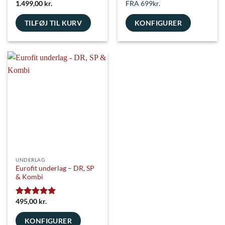
1.499,00
kr.
FRA 699kr.
TILFØJ TIL KURV
KONFIGURER
UNDERLAG
Eurofit underlag – DR, SP
& Kombi
495,00
kr.
Vurderet
5
ud af 5
KONFIGURER