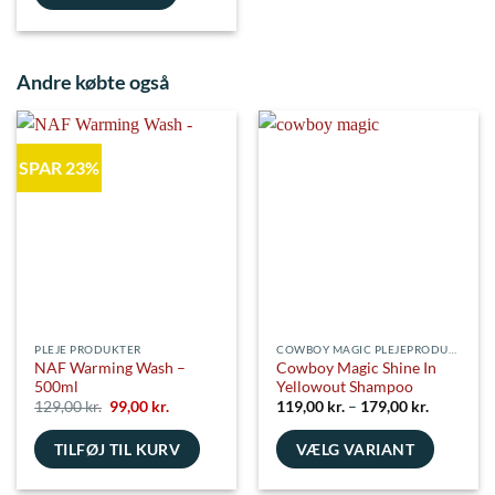
Andre købte også
SPAR 23%
PLEJE PRODUKTER
COWBOY MAGIC PLEJEPRODUKTER
NAF Warming Wash –
Cowboy Magic Shine In
500ml
Yellowout Shampoo
Den
Den
Prisinterv
129,00
kr.
99,00
kr.
119,00
kr.
–
179,00
kr.
oprindelige
aktuelle
119,00 kr
pris
pris
til
TILFØJ TIL KURV
var:
er:
VÆLG VARIANT
179,00 kr
129,00 kr..
99,00 kr..
Dette