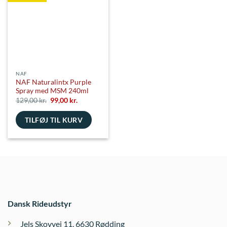
NAF
NAF Naturalintx Purple
Spray med MSM 240ml
Den
Den
129,00
kr.
99,00
kr.
oprindelige
aktuelle
pris
pris
TILFØJ TIL KURV
var:
er:
129,00 kr..
99,00 kr..
Dansk Rideudstyr
Jels Skovvej 11, 6630 Rødding