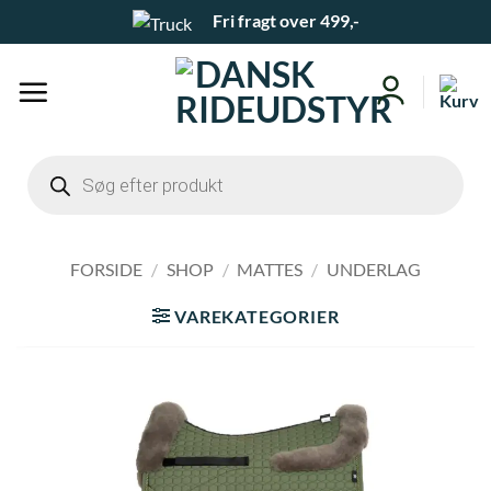
Fortsæt
Fri fragt over 499,-
til
indhold
Products
search
FORSIDE
/
SHOP
/
MATTES
/
UNDERLAG
VAREKATEGORIER