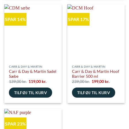
vare
har
flere
SPAR 14%
SPAR 17%
varianter.
Mulighederne
kan
vælges
på
varesiden
CARR & DAY & MARTIN
CARR & DAY & MARTIN
Carr & Day & Martin Sadel
Carr & Day & Martin Hoof
Sæbe
Barrier 500 ml
Den
Den
Den
Den
139,00
kr.
119,00
kr.
239,00
kr.
199,00
kr.
oprindelige
aktuelle
oprindelige
aktuelle
pris
pris
pris
pris
TILFØJ TIL KURV
var:
er:
TILFØJ TIL KURV
var:
er:
139,00 kr..
119,00 kr..
239,00 kr..
199,00 kr..
SPAR 23%