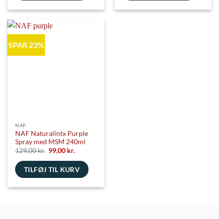
SPAR 23%
NAF
NAF Naturalintx Purple
Spray med MSM 240ml
Den
Den
129,00
kr.
99,00
kr.
oprindelige
aktuelle
pris
pris
TILFØJ TIL KURV
var:
er:
129,00 kr..
99,00 kr..