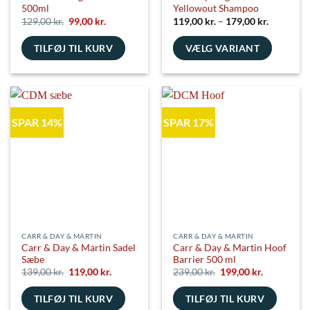
500ml
Yellowout Shampoo
Den
Den
Prisinterv
129,00
kr.
99,00
kr.
119,00
kr.
–
179,00
kr.
oprindelige
aktuelle
119,00 kr
pris
pris
til
TILFØJ TIL KURV
var:
er:
VÆLG VARIANT
179,00 kr
129,00 kr..
99,00 kr..
Dette
vare
har
flere
SPAR 14%
SPAR 17%
varianter.
Mulighederne
kan
vælges
på
varesiden
CARR & DAY & MARTIN
CARR & DAY & MARTIN
Carr & Day & Martin Sadel
Carr & Day & Martin Hoof
Sæbe
Barrier 500 ml
Den
Den
Den
Den
139,00
kr.
119,00
kr.
239,00
kr.
199,00
kr.
oprindelige
aktuelle
oprindelige
aktuelle
pris
pris
pris
pris
TILFØJ TIL KURV
var:
er:
TILFØJ TIL KURV
var:
er:
139,00 kr..
119,00 kr..
239,00 kr..
199,00 kr..