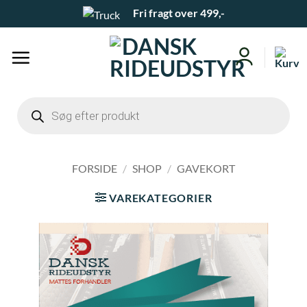
Fortsæt
Fri fragt over 499,-
til
indhold
Products
search
FORSIDE
/
SHOP
/
GAVEKORT
VAREKATEGORIER