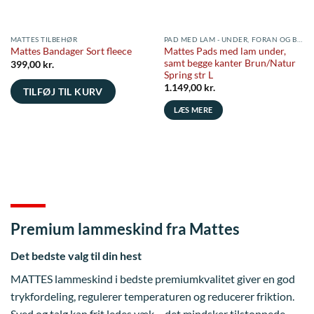
MATTES TILBEHØR
PAD MED LAM - UNDER, FORAN OG BAGVED
Mattes Pads med lam under,
Mattes Bandager Sort fleece
samt begge kanter Brun/Natur
399,00
kr.
Spring str L
1.149,00
kr.
TILFØJ TIL KURV
LÆS MERE
Premium lammeskind fra Mattes
Det bedste valg til din hest
MATTES lammeskind i bedste premiumkvalitet giver en god
trykfordeling, regulerer temperaturen og reducerer friktion.
Sved og talg kan frit ledes væk – det mindsker tilstoppede