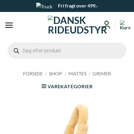
Fortsæt
Fri fragt over 499,-
til
indhold
Products
search
FORSIDE
/
SHOP
/
MATTES
/
GRIMER
VAREKATEGORIER