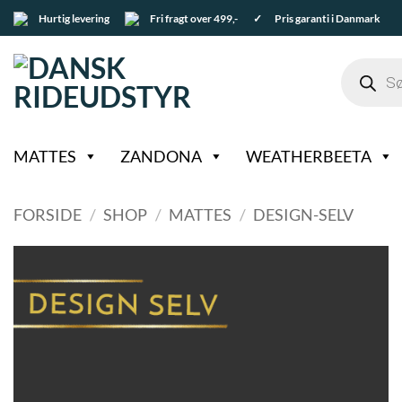
Fortsæt
Hurtig levering
Fri fragt over 499,-
✓ Pris garanti i Danmark
til
indhold
Products
search
MATTES
ZANDONA
WEATHERBEETA
FORSIDE
/
SHOP
/
MATTES
/
DESIGN-SELV