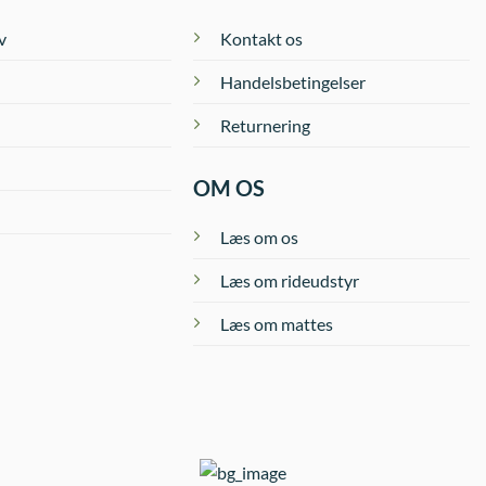
v
Kontakt os
Handelsbetingelser
Returnering
Grey
Dark Grey
Gr
OM OS
Læs om os
Læs om rideudstyr
Læs om mattes
Cornet Blue
Metal
Stucc