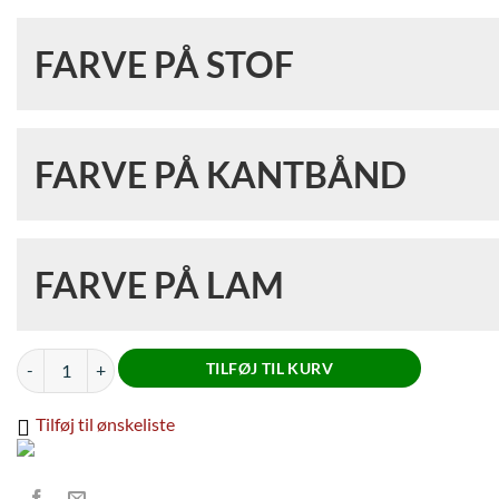
TYPE GJORD
*
FARVE PÅ STOF
Lige
FARVE PÅ STOF
*
Ana
FARVE PÅ KANTBÅND
FARVE PÅ KANTBÅND
FARVE PÅ LAM
White
Champagne
FARVE PÅ LAM
*
Lammeovertræk til western tekstil gjord antal
TILFØJ TIL KURV
Tilføj til ønskeliste
White
Champagne
Atletisk