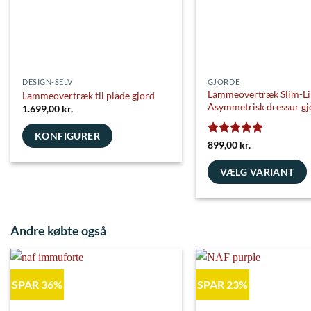
DESIGN-SELV
GJORDE
Lammeovertræk Slim-Li
Lammeovertræk til plade gjord
Asymmetrisk dressur gj
1.699,00
kr.
KONFIGURER
Vurderet
5
899,00
kr.
ud af 5
VÆLG VARIANT
Dette
vare
har
Andre købte også
flere
varianter.
Mulighederne
SPAR 36%
SPAR 23%
kan
vælges