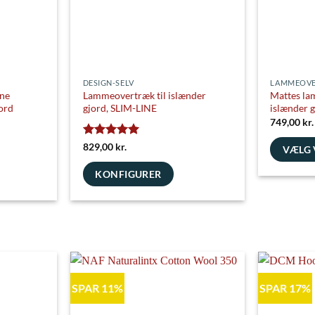
Light Blue
Aqua
O
DESIGN-SELV
LAMMEOVE
ne
Lammeovertræk til islænder
Mattes la
ord
gjord, SLIM-LINE
islænder 
Khaki
Ocean
Sm
Khaki
Mint
Ic
749,00
kr.
Vurderet
5
829,00
kr.
VÆLG 
ud af 5
Dette
KONFIGURER
vare
Royal Blue
Blue
har
flere
varianter.
Mulighed
Brown
Taupe
Gr
Red
Burgundy
kan
vælges
SPAR 11%
SPAR 17%
på
varesiden