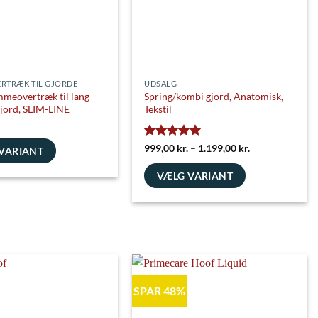
cean
Turquois
Petrol
RTRÆK TIL GJORDE
UDSALG
mmeovertræk til lang
Spring/kombi gjord, Anatomisk,
gjord, SLIM-LINE
Tekstil
aragd
Walnut
Safari
e Blue
Schlamm
Coral
Vurderet
5
Prisinterval:
999,00
kr.
–
1.199,00
kr.
VARIANT
999,00 kr.
ud af 5
til
VÆLG VARIANT
1.199,00 kr.
Navy
Flieder
Lila
Dette
vare
har
flere
erne
aphite
Titan
Silver
varianter.
Pink
Petrol
Blue
Mulighederne
SPAR 48%
kan
vælges