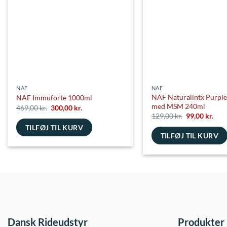
på
varesiden
NAF
NAF
NAF Naturalintx Purple
NAF Immuforte 1000ml
med MSM 240ml
Den
Den
469,00
kr.
300,00
kr.
oprindelige
aktuelle
Den
Den
129,00
kr.
99,00
kr.
pris
pris
oprindelige
aktu
TILFØJ TIL KURV
var:
er:
pris
pris
469,00 kr..
300,00 kr..
TILFØJ TIL KURV
var:
er:
129,00 kr..
99,0
Dansk Rideudstyr
Produkter