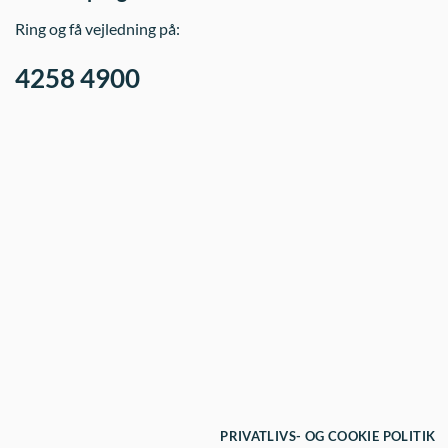
Ring og få vejledning på:
4258 4900
aphite
Black
Racing Green
o/Walnut
Blush Pink
Reflex
PRIVATLIVS- OG COOKIE POLITIK