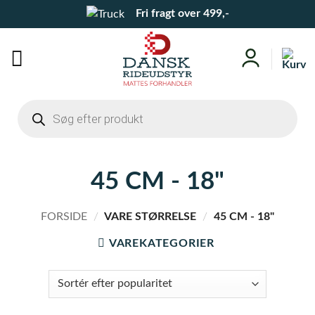
Fortsæt
Fri fragt over 499,-
til
indhold
Products
search
45 CM - 18"
FORSIDE
/
VARE STØRRELSE
/
45 CM - 18"
VAREKATEGORIER