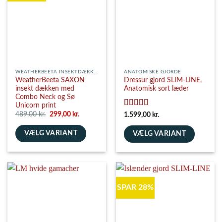
Mulighederne
vælges
kan
på
vælges
varesiden
på
varesiden
WEATHERBEETA INSEKTDÆKKENER
ANATOMISKE GJORDE
WeatherBeeta SAXON
Dressur gjord SLIM-LINE,
insekt dækken med
Anatomisk sort læder
Combo Neck og Sø
Unicorn print
Vurderet
5
Den
Den
489,00
kr.
299,00
kr.
1.599,00
kr.
oprindelige
aktuelle
ud af 5
pris
pris
VÆLG VARIANT
var:
er:
VÆLG VARIANT
489,00 kr..
299,00 kr..
Dette
Dette
vare
vare
har
har
flere
flere
SPAR 28%
varianter.
varianter.
Mulighederne
Mulighederne
kan
kan
vælges
vælges