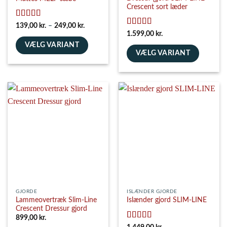
Crescent sort læder
Vurderet
5
Prisinterval:
139,00
kr.
–
249,00
kr.
139,00 kr.
ud af 5
Vurderet
5
1.599,00
kr.
til
ud af 5
VÆLG VARIANT
249,00 kr.
VÆLG VARIANT
Dette
Dette
vare
vare
har
har
flere
flere
varianter.
varianter.
Mulighederne
Mulighederne
kan
kan
vælges
vælges
på
på
varesiden
varesiden
GJORDE
ISLÆNDER GJORDE
Lammeovertræk Slim-Line
Islænder gjord SLIM-LINE
Crescent Dressur gjord
899,00
kr.
Vurderet
5