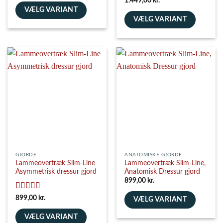
1.449,00
kr.
ud af 5
VÆLG VARIANT
VÆLG VARIANT
Dette
Dette
vare
vare
har
har
flere
flere
varianter.
varianter.
Mulighederne
Mulighederne
kan
kan
vælges
vælges
på
på
varesiden
varesiden
GJORDE
ANATOMISKE GJORDE
Lammeovertræk Slim-Line
Lammeovertræk Slim-Line,
Asymmetrisk dressur gjord
Anatomisk Dressur gjord
899,00
kr.
Vurderet
5
899,00
kr.
VÆLG VARIANT
ud af 5
Dette
VÆLG VARIANT