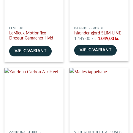
på
på
varesiden
varesiden
LEMIEUX
ISLÆNDER GJORDE
LeMieux Motionflex
Islænder gjord SLIM-LINE
Dressur Gamacher Hvid
Den
Den
1.449,00
kr.
1.049,00
kr.
oprindelige
aktuelle
pris
pris
VÆLG VARIANT
var:
er:
VÆLG VARIANT
1.449,00 kr..
1.049,00
Dette
Dette
vare
vare
har
har
flere
flere
varianter.
varianter.
Mulighederne
Mulighederne
kan
kan
vælges
vælges
på
på
varesiden
varesiden
ZANDONA KLOKKER
VEDLIGEHOLDELSE AF UDSTYR