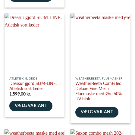
vare
Dette
har
vare
flere
har
varianter.
flere
Mulighederne
varianter.
kan
Mulighederne
vælges
kan
på
vælges
varesiden
på
varesiden
ATLETISK GJORDE
WEATHERBEETA FLUEMASKER
Dressur gjord SLIM-LINE,
WeatherBeeta ComFiTec
Atletisk sort læder
Deluxe Fine Mesh
Fluemaske med Øre 60%
1.599,00
kr.
UV blok
VÆLG VARIANT
VÆLG VARIANT
Dette
vare
Dette
har
vare
flere
har