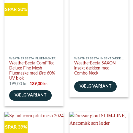
varianter.
flere
SPAR 30%
Mulighederne
varianter.
kan
Mulighederne
vælges
kan
på
vælges
varesiden
på
varesiden
WEATHERBEETA FLUEMASKER
WEATHERBEETA INSEKTDÆKKENER
WeatherBeeta ComFiTec
WeatherBeeta SAXON
Deluxe Fine Mesh
insekt dækken med
Fluemaske med Øre 60%
Combo Neck
UV blok
Den
Den
199,00
kr.
139,00
kr.
VÆLG VARIANT
oprindelige
aktuelle
pris
pris
Dette
VÆLG VARIANT
var:
er:
199,00 kr..
139,00 kr..
vare
Dette
har
vare
flere
har
varianter.
flere
Mulighederne
SPAR 39%
varianter.
kan