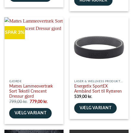
KONFIGURER
Dette
vare
har
flere
varianter.
SPAR 3%
Mulighederne
kan
vælges
på
varesiden
GJORDE
LASER & WELLNESS PRODUKTER
Mattes Lammeovertræk
Energetix SportEX
Sort Tekstil Crescent
Armbånd Sort til Rytteren
Dressur gjord
539,00
kr.
Den
Den
799,00
kr.
779,00
kr.
oprindelige
aktuelle
VÆLG VARIANT
pris
pris
VÆLG VARIANT
var:
er:
Dette
799,00 kr..
779,00 kr..
Dette
vare
vare
har