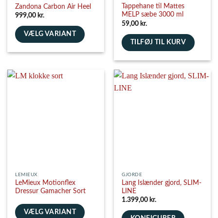
Tappehane til Mattes
Zandona Carbon Air Heel
MELP sæbe 3000 ml
999,00
kr.
59,00
kr.
VÆLG VARIANT
TILFØJ TIL KURV
Dette
vare
har
flere
varianter.
Mulighederne
kan
vælges
på
varesiden
LEMIEUX
GJORDE
LeMieux Motionflex
Lang Islænder gjord, SLIM-
Dressur Gamacher Sort
LINE
1.399,00
kr.
VÆLG VARIANT