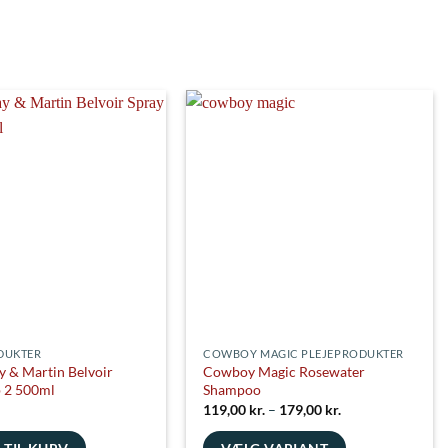
aphite
Black
Racing Green
o/Walnut
Blush Pink
Reflex
DUKTER
COWBOY MAGIC PLEJEPRODUKTER
y & Martin Belvoir
Cowboy Magic Rosewater
p 2 500ml
Shampoo
Prisinterval:
119,00
kr.
–
179,00
kr.
119,00 kr.
til