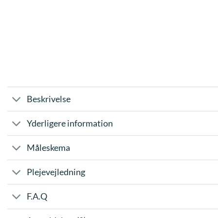
Beskrivelse
Yderligere information
Måleskema
Plejevejledning
F.A.Q