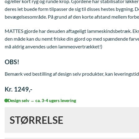
og/eller kort ryg og runde krop. Gjordene har stabilisator løkker
deres let buede form tilpasser de sig til disses hestes bygning. D
bevægelsesområde. På grund af den korte afstand mellem forbe
MATTES gjorde har desuden aftageligt lammeskindsbetræk. Ekstr
den måde kan du nemt friske din gjord op med spændende farver, 
må aldrig anvendes uden lammeovertrækket!)
OBS!
Bemærk ved bestilling af design selv produkter, kan leveringstid
Kr. 1249,-
Design selv → ca. 3-4 ugers levering
STØRRELSE
Vælg størrelse på Kort Islænder gjord tekstil