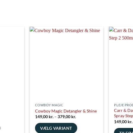
Grey
Dark Grey
Gr
Cornet Blue
Metal
Stucc
COWBOY MAGIC
PLEJE PRO
Carr & Da
Cowboy Magic Detangler & Shine
Spray Ste
n
Prisinterval:
149,00
kr.
–
379,00
kr.
uelle
149,00 kr.
149,00
kr.
s
til
VÆLG VARIANT
379,00 kr.
,00 kr..