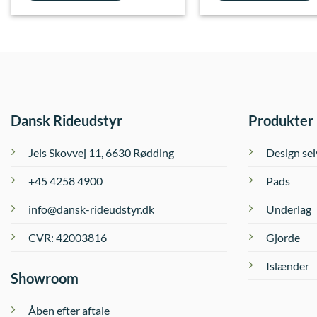
Dansk Rideudstyr
Produkter
Jels Skovvej 11, 6630 Rødding
Design sel
+45 4258 4900
Pads
info@dansk-rideudstyr.dk
Underlag
CVR: 42003816
Gjorde
Islænder
Showroom
Åben efter aftale