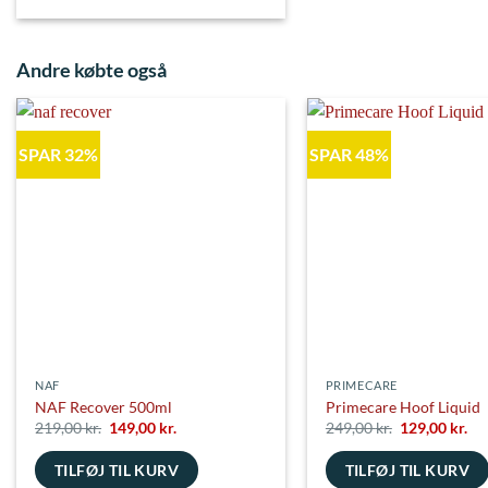
Dette
vare
har
Andre købte også
flere
varianter.
Mulighederne
SPAR 32%
SPAR 48%
kan
vælges
på
varesiden
NAF
PRIMECARE
NAF Recover 500ml
Primecare Hoof Liquid
Den
Den
Den
De
219,00
kr.
149,00
kr.
249,00
kr.
129,00
kr.
oprindelige
aktuelle
oprindelige
akt
pris
pris
pris
pri
TILFØJ TIL KURV
TILFØJ TIL KURV
var:
er:
var:
er:
219,00 kr..
149,00 kr..
249,00 kr..
129