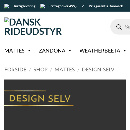
Fortsæt
Hurtig levering
Fri fragt over 499,-
✓ Pris garanti i Danmark
til
indhold
Products
search
MATTES
ZANDONA
WEATHERBEETA
FORSIDE
/
SHOP
/
MATTES
/
DESIGN-SELV