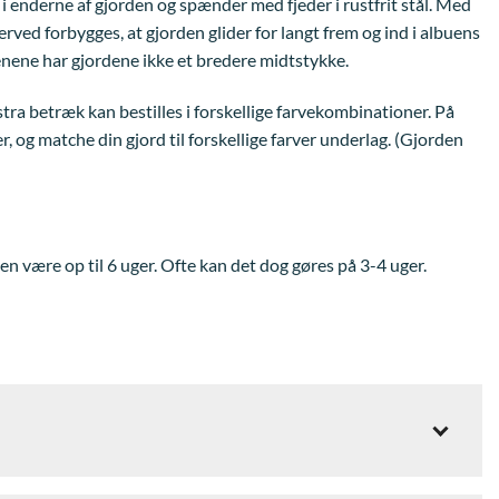
 i enderne af gjorden og spænder med fjeder i rustfrit stål. Med
erved forbygges, at gjorden glider for langt frem og ind i albuens
nene har gjordene ikke et bredere midtstykke.
a betræk kan bestilles i forskellige farvekombinationer. På
og matche din gjord til forskellige farver underlag. (Gjorden
en være op til 6 uger. Ofte kan det dog gøres på 3-4 uger.