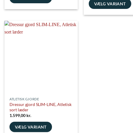
ti
VÆLG VARIANT
2
Dette
Dette
vare
vare
har
har
flere
flere
varianter.
varianter.
Mulighederne
Mulighederne
kan
kan
vælges
vælges
på
på
varesiden
varesiden
ATLETISK GJORDE
Dressur gjord SLIM-LINE, Atletisk
sort læder
1.599,00
kr.
VÆLG VARIANT