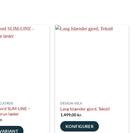
cean
Turquois
Petrol
aragd
Walnut
Safari
e Blue
Schlamm
Coral
Navy
Flieder
Lila
aphite
Titan
Silver
Pink
Petrol
Blue
 GJORDE
DESIGN-SELV
jord SLIM-LINE –
Lang Islænder gjord, Tekstil
brun læder
1.499,00
kr.
r.
KONFIGURER
VARIANT
 Green
Classic Green
Grass Green