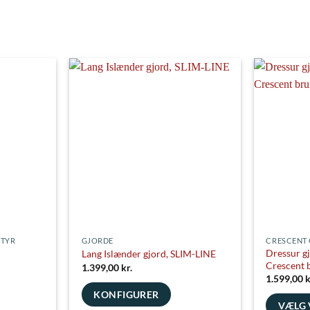
Light Blue
Aqua
O
Khaki
Ocean
Sm
Khaki
Mint
Ic
Royal Blue
Blue
Brown
Taupe
Gr
Red
Burgundy
STYR
GJORDE
CRESCENT
Dressur g
Lang Islænder gjord, SLIM-LINE
Crescent 
1.399,00
kr.
1.599,00
k
isinterval:
KONFIGURER
39,00 kr.
VÆLG 
Violet
Mint
Pea