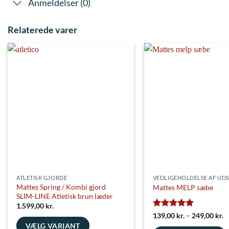
Anmeldelser (0)
Relaterede varer
ATLETISK GJORDE
VEDLIGEHOLDELSE AF UD
Mattes Spring / Kombi gjord
Mattes MELP sæbe
SLIM-LINE Atletisk brun læder
1.599,00
kr.
Vurderet
5
Pr
139,00
kr.
–
249,00
kr.
1
ud af 5
VÆLG VARIANT