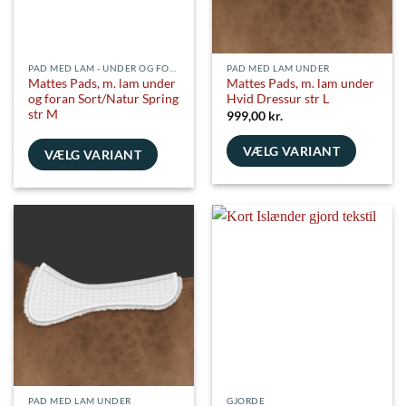
varesiden
varesiden
PAD MED LAM - UNDER OG FORAN
PAD MED LAM UNDER
Mattes Pads, m. lam under
Mattes Pads, m. lam under
og foran Sort/Natur Spring
Hvid Dressur str L
str M
999,00
kr.
VÆLG VARIANT
VÆLG VARIANT
Dette
Dette
vare
vare
har
har
flere
flere
varianter.
varianter.
Mulighederne
Mulighederne
kan
kan
vælges
vælges
på
på
varesiden
varesiden
PAD MED LAM UNDER
GJORDE