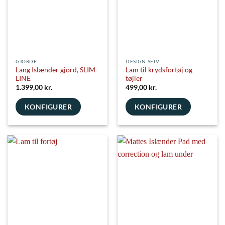
kan
vælges
på
varesiden
GJORDE
DESIGN-SELV
Lang Islænder gjord, SLIM-
Lam til krydsfortøj og
LINE
tøjler
1.399,00
kr.
499,00
kr.
KONFIGURER
KONFIGURER