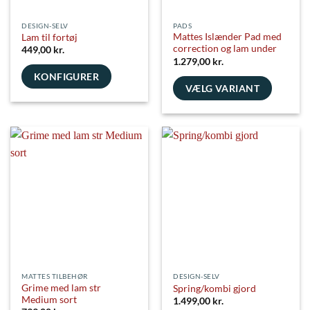
DESIGN-SELV
PADS
Mattes Islænder Pad med
Lam til fortøj
correction og lam under
449,00
kr.
1.279,00
kr.
KONFIGURER
VÆLG VARIANT
Dette
vare
har
flere
varianter.
Mulighederne
kan
vælges
på
varesiden
MATTES TILBEHØR
DESIGN-SELV
Grime med lam str
Spring/kombi gjord
Medium sort
1.499,00
kr.