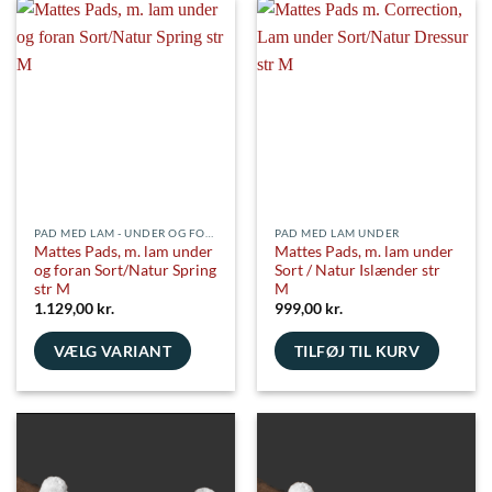
PAD MED LAM - UNDER OG FORAN
PAD MED LAM UNDER
Mattes Pads, m. lam under
Mattes Pads, m. lam under
og foran Sort/Natur Spring
Sort / Natur Islænder str
str M
M
1.129,00
kr.
999,00
kr.
VÆLG VARIANT
TILFØJ TIL KURV
Dette
vare
har
flere
varianter.