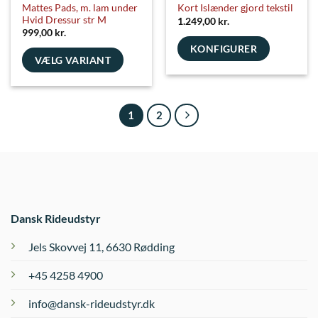
Mattes Pads, m. lam under
Kort Islænder gjord tekstil
Hvid Dressur str M
1.249,00
kr.
999,00
kr.
KONFIGURER
VÆLG VARIANT
Dette
vare
har
1
2
flere
varianter.
Mulighederne
kan
vælges
på
varesiden
Dansk Rideudstyr
Jels Skovvej 11, 6630 Rødding
+45 4258 4900
info@dansk-rideudstyr.dk