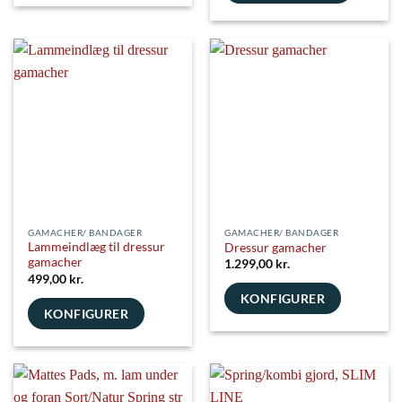
Dette
vare
vare
har
har
flere
flere
varianter.
varianter.
Mulighederne
Mulighederne
kan
kan
vælges
vælges
på
på
varesiden
varesiden
GAMACHER/ BANDAGER
GAMACHER/ BANDAGER
Lammeindlæg til dressur
Dressur gamacher
gamacher
1.299,00
kr.
499,00
kr.
KONFIGURER
KONFIGURER