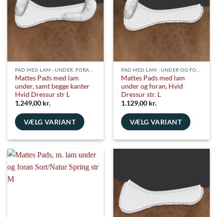
Mulighederne
kan
vælges
på
varesiden
PAD MED LAM - UNDER, FORAN OG BAGVED
PAD MED LAM - UNDER OG FORAN
Mattes Pads med lam
Mattes Pads med lam
under, samt begge kanter
under og foran, Hvid
Hvid Dressur str L
Dressur str. L
1.249,00
kr.
1.129,00
kr.
VÆLG VARIANT
VÆLG VARIANT
Dette
Dette
vare
vare
har
har
flere
flere
varianter.
varianter.
Mulighederne
Mulighederne
kan
kan
vælges
vælges
på
på