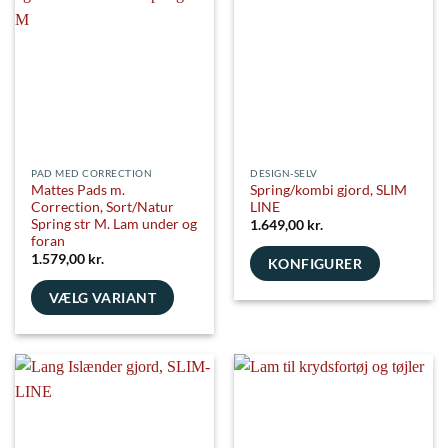
PAD MED CORRECTION
DESIGN-SELV
Mattes Pads m.
Spring/kombi gjord, SLIM
Correction, Sort/Natur
LINE
Spring str M. Lam under og
1.649,00
kr.
foran
1.579,00
kr.
KONFIGURER
VÆLG VARIANT
Dette
vare
har
flere
varianter.
Mulighederne