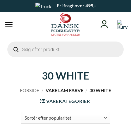
Fortsæt
Fri fragt over 499,-
til
indhold
Products
search
30 WHITE
FORSIDE
/
VARE LAM FARVE
/
30 WHITE
VAREKATEGORIER