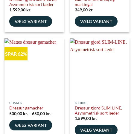
Asymmetrisk sort læder
martingal
1.599,00
kr.
349,00
kr.
VÆLG VARIANT
VÆLG VARIANT
Dette
Dette
vare
vare
har
har
flere
flere
SPAR 62%
varianter.
varianter.
Mulighederne
Mulighederne
kan
kan
vælges
vælges
på
på
varesiden
varesiden
UDSALG
GJORDE
Dressur gjord SLIM-LINE,
Dressur gamacher
Asymmetrisk sort læder
Prisinterval:
500,00
kr.
–
650,00
kr.
500,00 kr.
1.599,00
kr.
til
VÆLG VARIANT
650,00 kr.
VÆLG VARIANT
Dette