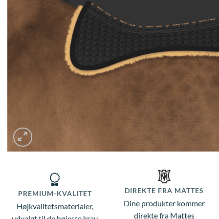
DIREKTE FRA MATTES
PREMIUM-KVALITET
Dine produkter kommer
Højkvalitetsmaterialer,
direkte fra Mattes
udvalgt til de højeste krav