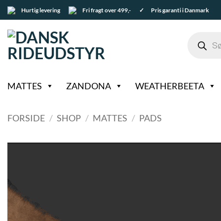
Fortsæt
Hurtig levering
Fri fragt over 499,-
✓ Pris garanti i Danmark
til
indhold
Products
search
MATTES
ZANDONA
WEATHERBEETA
FORSIDE
/
SHOP
/
MATTES
/
PADS