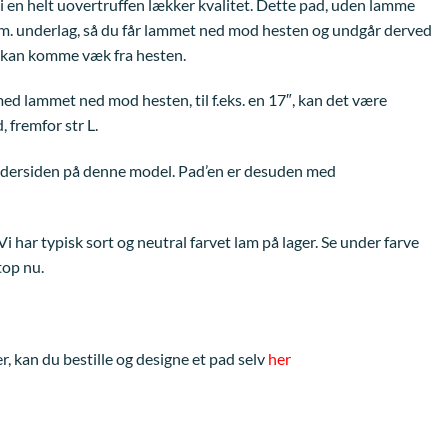
 en helt uovertruffen lækker kvalitet. Dette pad, uden lamme
alm. underlag, så du får lammet ned mod hesten og undgår derved
n kan komme væk fra hesten.
ed lammet ned mod hesten, til f.eks. en 17″, kan det være
, fremfor str L.
ndersiden på denne model. Pad’en er desuden med
i har typisk sort og neutral farvet lam på lager. Se under farve
top nu.
er, kan du bestille og designe et pad selv
her