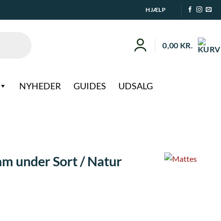
HJÆLP
0,00
KR.
NYHEDER
GUIDES
UDSALG
am under Sort / Natur