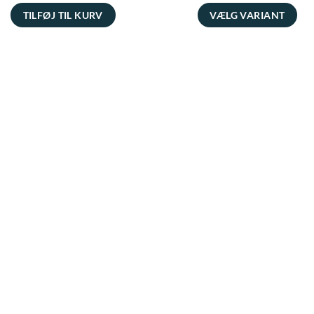
TILFØJ TIL KURV
VÆLG VARIANT
Dette
vare
har
flere
varianter.
Mulighederne
kan
vælges
på
varesiden