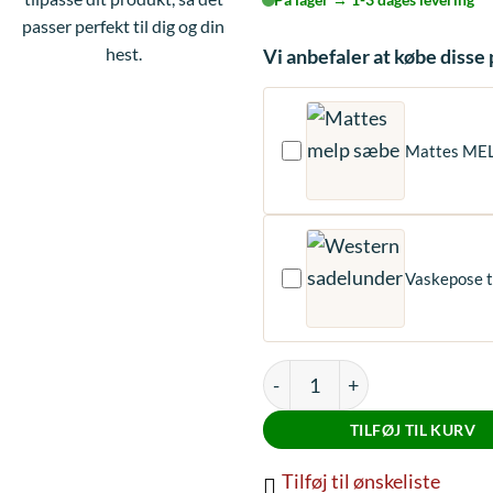
passer perfekt til dig og din
hest.
Vi anbefaler at købe diss
Mattes ME
Vaskepose t
Mattes Pads, m. lam under S
TILFØJ TIL KURV
Tilføj til ønskeliste