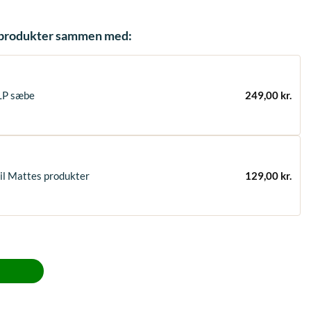
e produkter sammen med:
LP sæbe
249,00
kr.
il Mattes produkter
129,00
kr.
ort / Natur Islænder str M antal