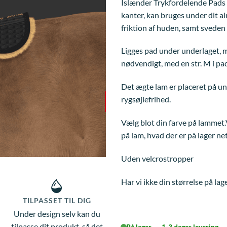
Islænder Trykfordelende Pads i
kanter, kan bruges under dit 
friktion af huden, samt svede
Ligges pad under underlaget, m
nødvendigt, med en str. M i pad
Det ægte lam er placeret på u
rygsøjlefrihed.
Vælg blot din farve på lammet.V
på lam, hvad der er på lager ne
Uden velcrostropper
Har vi ikke din størrelse på lag
TILPASSET TIL DIG
Under design selv kan du
tilpasse dit produkt, så det
På lager → 1-3 dages levering