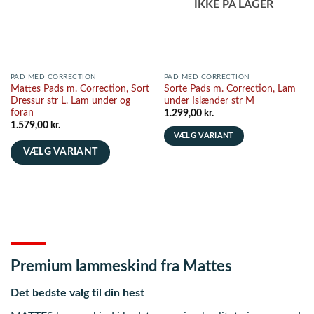
IKKE PÅ LAGER
PAD MED CORRECTION
PAD MED CORRECTION
Mattes Pads m. Correction, Sort
Sorte Pads m. Correction, Lam
Dressur str L. Lam under og
under Islænder str M
foran
1.299,00
kr.
1.579,00
kr.
VÆLG VARIANT
Dette
VÆLG VARIANT
vare
Dette
har
vare
flere
har
varianter.
flere
Mulighederne
varianter.
kan
Mulighederne
vælges
kan
Premium lammeskind fra Mattes
på
vælges
varesiden
på
Det bedste valg til din hest
varesiden