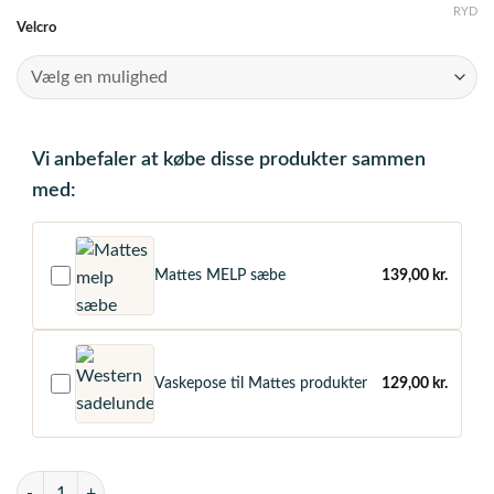
RYD
Velcro
Vi anbefaler at købe disse produkter sammen
med:
Mattes MELP sæbe
139,00
kr.
Vaskepose til Mattes produkter
129,00
kr.
Mattes Pads, m. lam under Brun Dressur str M antal