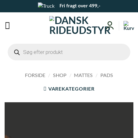
Fortsæt
Fri fragt over 499,-
til
indhold
Products
search
FORSIDE
/
SHOP
/
MATTES
/
PADS
VAREKATEGORIER