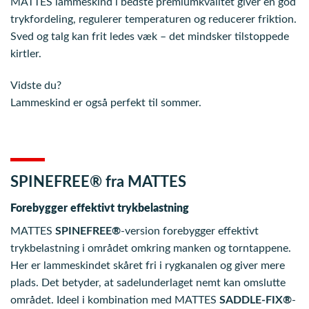
MATTES lammeskind i bedste premiumkvalitet giver en god
trykfordeling, regulerer temperaturen og reducerer friktion.
Sved og talg kan frit ledes væk – det mindsker tilstoppede
kirtler.
Vidste du?
Lammeskind er også perfekt til sommer.
SPINEFREE® fra MATTES
Forebygger effektivt trykbelastning
MATTES
SPINEFREE®
-version forebygger effektivt
trykbelastning i området omkring manken og torntappene.
Her er lammeskindet skåret fri i rygkanalen og giver mere
plads. Det betyder, at sadelunderlaget nemt kan omslutte
området. Ideel i kombination med MATTES
SADDLE-FIX®
-