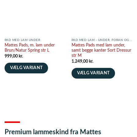
PAD MED LAM UNDER
PAD MED LAM - UNDER, FORAN OG BAGVED
Mattes Pads, m. lam under
Mattes Pads med lam under,
Brun/Natur Spring str L
samt begge kanter Sort Dressur
str M
999,00
kr.
1.249,00
kr.
VÆLG VARIANT
VÆLG VARIANT
Dette
Dette
vare
vare
har
har
flere
flere
varianter.
varianter.
Mulighederne
Mulighederne
kan
kan
vælges
vælges
på
Premium lammeskind fra Mattes
på
varesiden