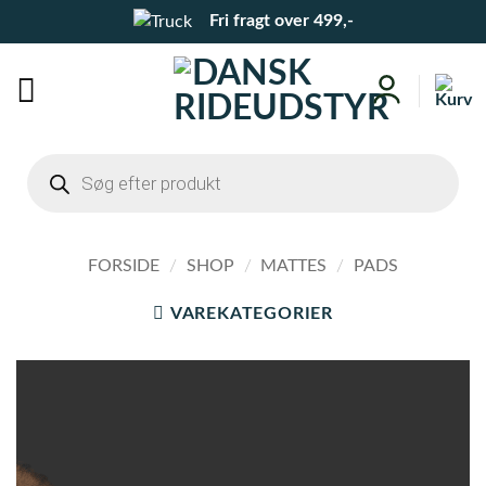
Fortsæt
Fri fragt over 499,-
til
indhold
Products
search
FORSIDE
/
SHOP
/
MATTES
/
PADS
VAREKATEGORIER