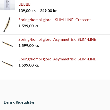
Bedømt som
4
Prisinterval:
139,00
kr.
–
249,00
kr.
5.00
ud af 5
139,00 kr.
baseret på
Spring/kombi gjord - SLIM-LINE, Crescent
til
kundebedømmelser
1.599,00
kr.
249,00 kr.
Spring/kombi gjord, Asymmetrisk, SLIM-LINE
1.599,00
kr.
Spring/kombi gjord, Asymmetrisk, SLIM-LINE
1.599,00
kr.
Dansk Rideudstyr