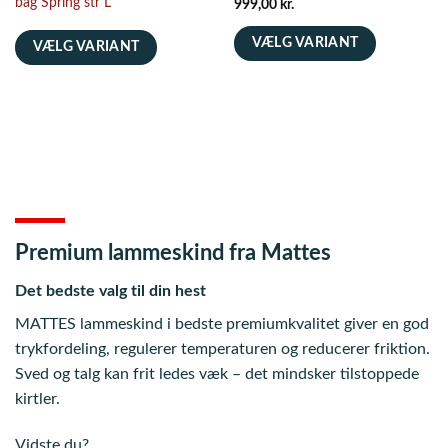
bag Spring str L
999,00
kr.
VÆLG VARIANT
VÆLG VARIANT
Dette
Dette
vare
vare
har
har
flere
flere
varianter.
varianter.
Mulighederne
Mulighederne
kan
kan
vælges
vælges
på
på
Premium lammeskind fra Mattes
varesiden
varesiden
Det bedste valg til din hest
MATTES lammeskind i bedste premiumkvalitet giver en god
trykfordeling, regulerer temperaturen og reducerer friktion.
Sved og talg kan frit ledes væk – det mindsker tilstoppede
kirtler.
Vidste du?