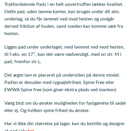
pris
pris
Trykfordelende Pads i en helt uovertruffen lækker kvalitet.
var:
er:
Dette pad, uden lamme kanter, kan bruges under dit alm.
879,00 kr..
629,30 kr..
underlag, så du får lammet ned mod hesten og undgår
derved friktion af huden, samt sveden kan komme væk fra
hesten.
Ligges pad under underlaget, med lammet ned mod hesten,
til f.eks. en 17″, kan det være nødvendigt, med en str. M i
pad, fremfor str L.
Det ægte lam er placeret på undersiden på denne model.
Pad’en er desuden med rygsøjlefrihed, Spine Free eller
EWWA Spine free (som giver ekstra plads ved manken)
Vælg blot om du ønsker muligheden for fastgørelse til sadel
eller ej. Og hvilken spine frihed du ønsker.
Har vi ikke din størrelse på lager, kan du bestille og designe