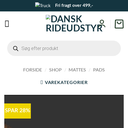
Fortsæt
Fri fragt over 499,-
til
indhold
Products
search
FORSIDE
/
SHOP
/
MATTES
/
PADS
VAREKATEGORIER
SPAR 28%