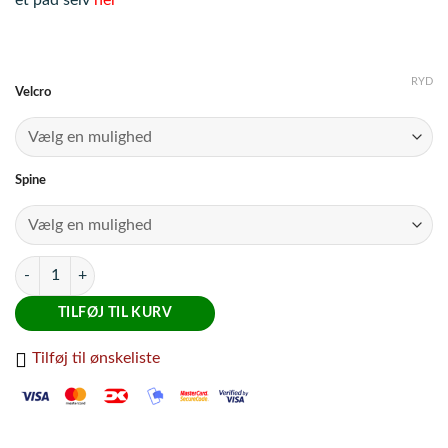
et pad selv
her
RYD
Velcro
Spine
Pads, m. lam under Spring str L antal
TILFØJ TIL KURV
Tilføj til ønskeliste