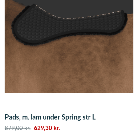
Pads, m. lam under Spring str L
Den
Den
879,00
kr.
629,30
kr.
oprindelige
aktuelle