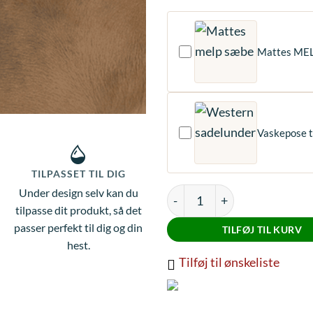
Mattes ME
Vaskepose t
TILPASSET TIL DIG
Under design selv kan du
Mattes Pads med lam under o
tilpasse dit produkt, så det
passer perfekt til dig og din
TILFØJ TIL KURV
hest.
Tilføj til ønskeliste