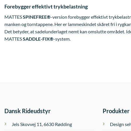
Forebygger effektivt trykbelastning
MATTES
SPINEFREE®
-version forebygger effektivt trykbelas
manken og torntappene. Her er lammeskindet skåret fri i rygkan
Det betyder, at sadelunderlaget nemt kan omslutte området. Id
MATTES
SADDLE-FIX®
-system.
Dansk Rideudstyr
Produkter
Jels Skovvej 11, 6630 Rødding
Design sel