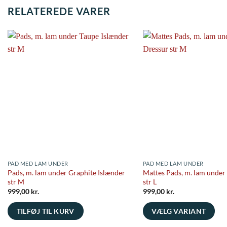
RELATEREDE VARER
PAD MED LAM UNDER
PAD MED LAM UNDER
Pads, m. lam under Graphite Islænder
Mattes Pads, m. lam under
str M
str L
999,00
kr.
999,00
kr.
TILFØJ TIL KURV
VÆLG VARIANT
Dette