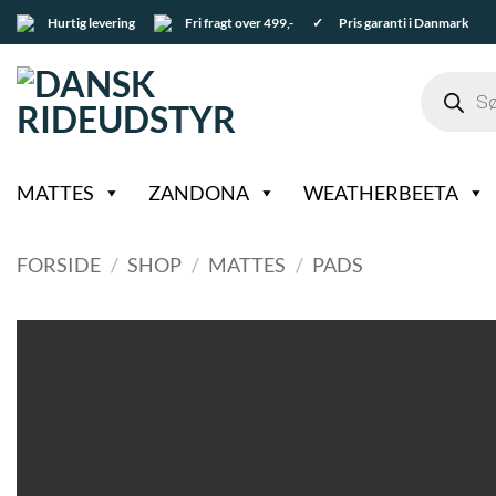
Fortsæt
Hurtig levering
Fri fragt over 499,-
✓ Pris garanti i Danmark
til
indhold
Products
search
MATTES
ZANDONA
WEATHERBEETA
FORSIDE
/
SHOP
/
MATTES
/
PADS