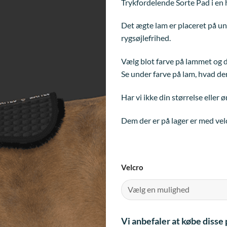
Trykfordelende Sorte Pad i en h
Det ægte lam er placeret på u
rygsøjlefrihed.
Vælg blot farve på lammet og dis
Se under farve på lam, hvad der
Har vi ikke din størrelse eller 
Dem der er på lager er med velc
Velcro
Vi anbefaler at købe diss