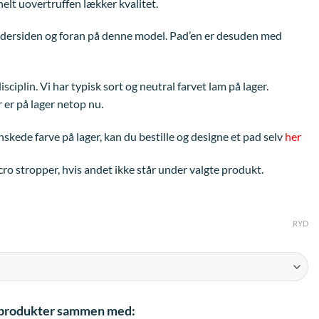
elt uovertruffen lækker kvalitet.
ndersiden og foran på denne model. Pad’en er desuden med
ciplin. Vi har typisk sort og neutral farvet lam på lager.
 er på lager netop nu.
ønskede farve på lager, kan du bestille og designe et pad selv
her
ro stropper, hvis andet ikke står under valgte produkt.
RYD
e produkter sammen med: