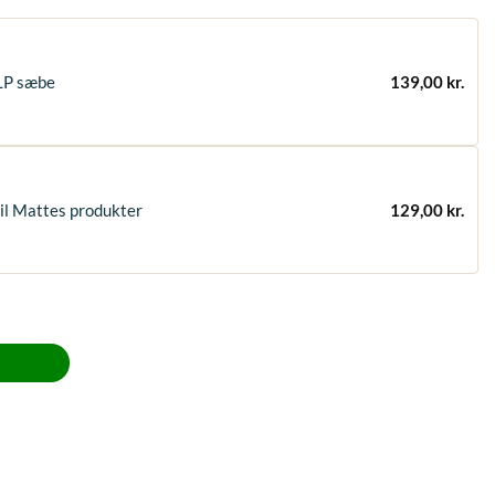
LP sæbe
139,00
kr.
il Mattes produkter
129,00
kr.
g foran, Sort Dressur str. L antal