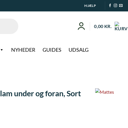
HJÆLP
0,00
KR.
NYHEDER
GUIDES
UDSALG
lam under og foran, Sort